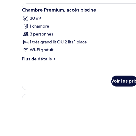
Afficher
Une chambre d’hôtel avec un gr
5
Chambre Premium, accès piscine
toutes
30 m²
les
1 chambre
photos
pour
3 personnes
ce
1 très grand lit OU 2 lits 1 place
type
Wi-Fi gratuit
de
Plus
Plus de détails
chambre :
de
Chambre
détails
sur
Premium,
le
Voir les pri
accès
type
piscine
de
chambre
Chambre
Premium,
accès
piscine