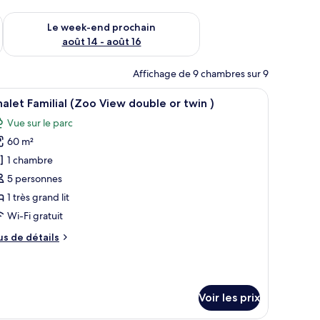
-end août 7 - août 9
Vérifier la disponibilité pour le week-end prochain août 14 - a
Le week-end prochain
août 14 - août 16
Affichage de 9 chambres sur 9
 deux tables de chevet, une petite table d’appoint, un canapé et une œuvre 
fficher
Une chambre d’hôtel avec un grand lit, deux t
8
alet Familial (Zoo View double or twin )
outes
Vue sur le parc
s
60 m²
hotos
our
1 chambre
e
5 personnes
ype
1 très grand lit
e
Wi-Fi gratuit
hambre :
us
us de détails
halet
e
milial
tails
Zoo
r
iew
Voir les prix
pe
ouble
e