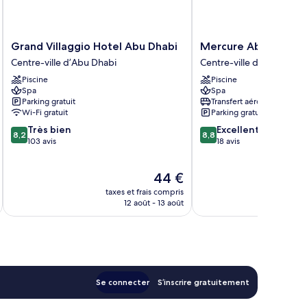
Grand
Mercure
Grand Villaggio Hotel Abu Dhabi
Mercure Abu Dhabi
Villaggio
Abu
Centre-ville d’Abu Dhabi
Centre-ville d’Abu Dhabi
Hotel
Dhabi
Piscine
Piscine
Abu
Downtown
Spa
Spa
Dhabi
Centre-
Parking gratuit
Transfert aéroport
Centre-
ville
Wi-Fi gratuit
Parking gratuit
ville
d’Abu
8.2
8.8
Très bien
Excellent
d’Abu
Dhabi
8,2
8,8
sur
sur
103 avis
18 avis
Dhabi
10,
10,
Très
Excellent,
Le
44 €
bien,
18 avis
u
nouveau
103 avis
taxes et frais compris
tax
prix
12 août - 13 août
est
de
44 €
Se connecter
S’inscrire gratuitement