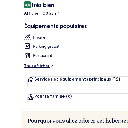
Avis
Très bien
8,0
8,0 sur 10
voyageurs
Afficher 100 avis
Bar en bord d
Équipements populaires
Piscine
Parking gratuit
Restaurant
Tout afficher
Services et équipements principaux
(12)
Pour la famille
(6)
Pourquoi vous allez adorer cet héberg