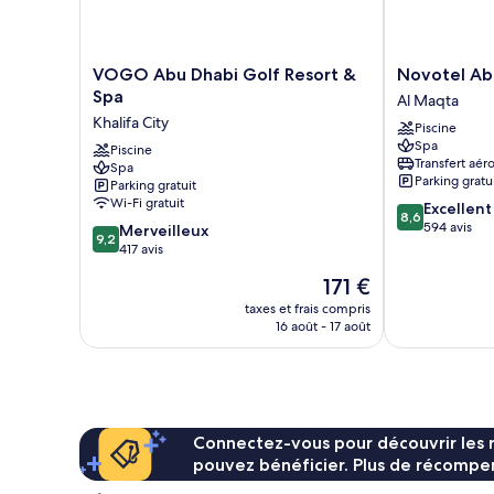
VOGO
Novotel
VOGO Abu Dhabi Golf Resort &
Novotel Ab
Abu
Abu
Spa
Al Maqta
Dhabi
Dhabi
Khalifa City
Piscine
Golf
Gate
Spa
Resort
Piscine
Al
Transfert aér
Spa
&
Maqta
Parking gratu
Parking gratuit
Spa
Wi-Fi gratuit
8.6
Excellent
Khalifa
8,6
sur
594 avis
9.2
City
Merveilleux
9,2
10,
sur
417 avis
Excellent,
10,
Le
171 €
594 avis
Merveilleux,
nouveau
417 avis
taxes et frais compris
prix
16 août - 17 août
est
de
171 €
Connectez-vous pour découvrir les 
pouvez bénéficier. Plus de récompen