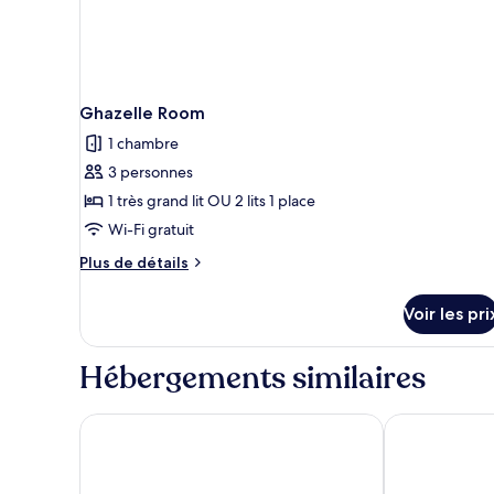
Ghazelle Room
1 chambre
3 personnes
1 très grand lit OU 2 lits 1 place
Wi-Fi gratuit
Plus
Plus de détails
de
détails
Voir les pri
sur
le
type
Hébergements similaires
de
chambre
Ghazelle
VOGO Abu Dhabi Golf Resort & Spa
Novotel Abu 
Room