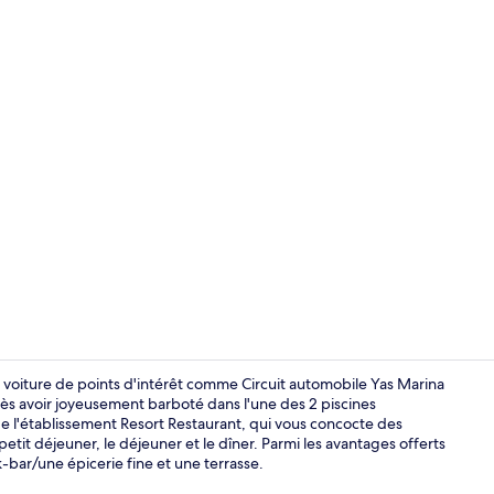
Télévision LE
e voiture de points d'intérêt comme Circuit automobile Yas Marina
ès avoir joyeusement barboté dans l'une des 2 piscines
de l'établissement Resort Restaurant, qui vous concocte des
Hall
etit déjeuner, le déjeuner et le dîner. Parmi les avantages offerts
-bar/une épicerie fine et une terrasse.