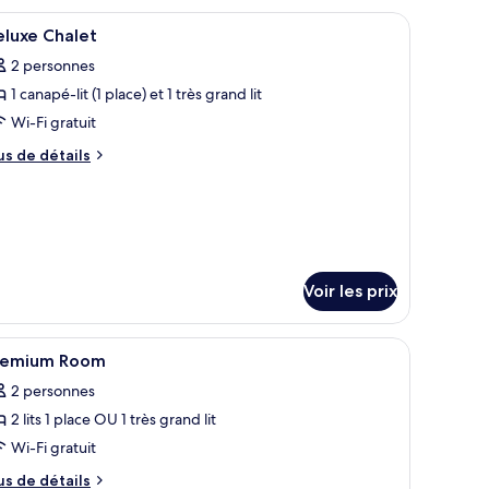
r
hambre
miroir.
 deux tables de chevet avec des lampes, une chaise, un bureau et un miroir.
fficher
Minibar, coffres-forts dans les chambres, bur
alet
win
6
eluxe Chalet
outes
milial
2 personnes
oo
s
ew
1 canapé-lit (1 place) et 1 très grand lit
hotos
uble
our
Wi-Fi gratuit
e
in
us
us de détails
ype
e
tails
e
r
hambre :
eluxe
pe
halet
e
Voir les prix
hambre
luxe
alet
fficher
Une salle de bain moderne avec une douche à 
2
remium Room
outes
2 personnes
s
2 lits 1 place OU 1 très grand lit
hotos
our
Wi-Fi gratuit
e
us
us de détails