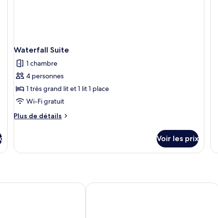
t
d
dé
d
su
c
le
P
ty
R
d
Waterfall Suite
c
1 chambre
P
R
4 personnes
1 très grand lit et 1 lit 1 place
Wi-Fi gratuit
Plus
Plus de détails
de
détails
x
Voir les prix
sur
le
type
de
chambre
Waterfall
Dhabi Gate
Traders Hotel, Qaryat Al Beri
Suite