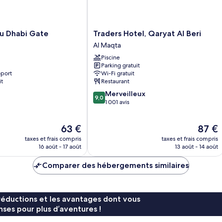
Traders
u Dhabi Gate
Traders Hotel, Qaryat Al Beri
Hotel,
Al Maqta
Qaryat
Piscine
Al
Parking gratuit
Beri
oport
Wi-Fi gratuit
Al
it
Restaurant
Maqta
9.0
Merveilleux
9,0
sur
1 001 avis
10,
Merveilleux,
Le
Le
63 €
87 €
1 001 avis
nouveau
nouvea
taxes et frais compris
taxes et frais compris
prix
prix
16 août - 17 août
13 août - 14 août
est
est
de
de
Comparer des hébergements similaires
63 €
87 €
réductions et les avantages dont vous
ses pour plus d’aventures !