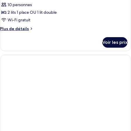
Bedroom
10 personnes
photos
Apartment
pour
2 lits 1 place OU 1 lit double
ce
Wi-Fi gratuit
type
Plus
Plus de détails
de
de
chambre :
détails
Voir les prix
sur
APARTMENT
le
ONE
type
BEDROOM
de
chambre
APARTMENT
ONE
BEDROOM