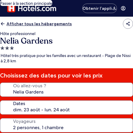
Passer à la section principale
Obtenir l’appli
Afficher tous les hébergements
Hôte professionnel
Nelia Gardens
Hébergement
3.0 étoiles
Hôtel très pratique pour les familles avec un restaurant - Plage de Nissi
à 2,8 km
Choisissez des dates pour voir les prix
Où allez-vous ?
Dates
Voyageurs