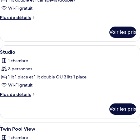
pour
1 lit double et 1 canapé-lit (double)
ce
Wi-Fi gratuit
type
Plus
Plus de détails
de
de
chambre :
détails
Voir les prix
sur
One
le
Bedroom
type
Afficher
Une chambre d’hôtel avec un lit, un bu
Apartment
3
de
Studio
toutes
chambre
1 chambre
One
les
Bedroom
3 personnes
photos
Apartment
pour
1 lit 1 place et 1 lit double OU 3 lits 1 place
ce
Wi-Fi gratuit
type
Plus
Plus de détails
de
de
chambre :
détails
Voir les prix
sur
Studio
le
type
Afficher
Une chambre d’hôtel moderne équipée d’
2
de
Twin Pool View
toutes
chambre
1 chambre
Studio
les