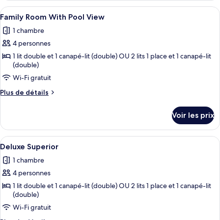
View
type
Afficher
Une chambre d’hôtel avec un lit, un ca
3
de
Family Room With Pool View
toutes
chambre
1 chambre
Twin
les
Sea
4 personnes
photos
View
pour
1 lit double et 1 canapé-lit (double) OU 2 lits 1 place et 1 canapé-lit
(double)
ce
Wi-Fi gratuit
type
de
Plus
Plus de détails
chambre :
de
détails
Family
Voir les prix
sur
Room
le
With
type
Afficher
Une chambre d’hôtel moderne équipée d
3
de
Pool
Deluxe Superior
toutes
chambre
View
1 chambre
Family
les
Room
4 personnes
photos
With
pour
1 lit double et 1 canapé-lit (double) OU 2 lits 1 place et 1 canapé-lit
Pool
(double)
ce
View
Wi-Fi gratuit
type