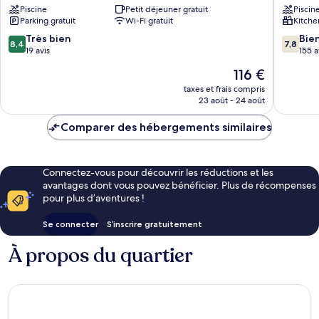
Piscine
Petit déjeuner gratuit
Piscin
by
Apartme
Parking gratuit
Wi-Fi gratuit
Kitche
Marissol
Centre-
Centre-
ville
8.4
7.8
Très bien
Bie
8,4
7,8
ville
d'Ayia
sur
sur
19 avis
155 a
d'Ayia
Napa
10,
10,
Le
116 €
Napa
Très
Bien,
nouveau
bien,
155 avis
taxes et frais compris
prix
23 août - 24 août
19 avis
est
de
Comparer des hébergements similaires
116 €
Connectez-vous pour découvrir les réductions et les
avantages dont vous pouvez bénéficier. Plus de récompenses
pour plus d’aventures !
Se connecter
S’inscrire gratuitement
À propos du quartier