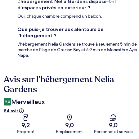
L'hébergement Nelia Gardens dispose-t-il
d'espaces privés en extérieur ?
Oui, chaque chambre comprend un balcon.
Que puis-je trouver aux alentours de
l'hébergement ?
L'hébergement Nelia Gardens se trouve à seulement 5 min de
marche de Plage de Grecian Bay et à 9 min de Monastère Ayia
Napa.
Avis sur l’hébergement Nelia
Avis
Gardens
Merveilleux
9,0
84 avis
9,2
9,0
9,0
Propreté
Emplacement
Personnel et service