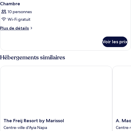
Chambre
10 personnes
Wi-Fi gratuit
Plus
Plus de détails
de
détails
Voir les prix
sur
le
type
Hébergements similaires
de
chambre
The Freij Resort by Marissol
A. Maos 
Chambre
The
A.
The Freij Resort by Marissol
A. Mao
Freij
Maos
Centre-ville d'Ayia Napa
Centre-v
Resort
Hotel