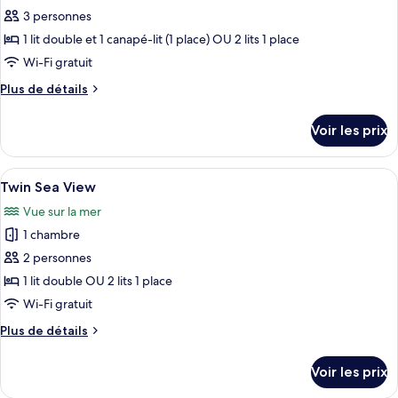
3 personnes
photos
pour
1 lit double et 1 canapé-lit (1 place) OU 2 lits 1 place
ce
Wi-Fi gratuit
type
Plus
Plus de détails
de
de
chambre :
détails
Voir les prix
sur
Twin
le
Pool
type
Afficher
Une chambre d’hôtel moderne dotée d’un
View
3
de
Twin Sea View
toutes
chambre
Vue sur la mer
Twin
les
Pool
1 chambre
photos
View
pour
2 personnes
ce
1 lit double OU 2 lits 1 place
type
Wi-Fi gratuit
de
Plus
Plus de détails
chambre :
de
Twin
détails
Voir les prix
sur
Sea
le