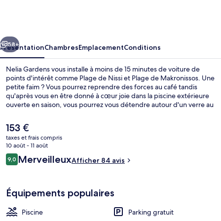
Gardens
cédent
Suivant
58+
Présentation
Chambres
Emplacement
Conditions
Nelia Gardens vous installe à moins de 15 minutes de voiture de
points d'intérêt comme Plage de Nissi et Plage de Makronissos. Une
petite faim ? Vous pourrez reprendre des forces au café tandis
qu'après vous en être donné à cœur joie dans la piscine extérieure
ouverte en saison, vous pourrez vous détendre autour d'un verre au
bar/salon. Parmi les autres petits avantages de cet hébergement
figurent une piscine pour enfants, un snack-bar/une épicerie fine et
Le
153 €
un jardin.
prix
taxes et frais compris
actuel
10 août - 11 août
Piscine extérieure (ouverte en saison),
est
Avis
Merveilleux
9,0
Afficher 84 avis
de
9,0 sur 10
voyageurs
153 €.
Équipements populaires
Piscine
Parking gratuit