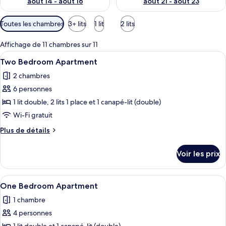
août 14 - août 16
août 21 - août 23
Filtres
Toutes les chambres
3+ lits
1 lit
2 lits
disponibles
pour
Affichage de 11 chambres sur 11
les
Afficher
Une chambre d’hôtel avec un lit, des 
5
Two Bedroom Apartment
chambres
toutes
2 chambres
les
6 personnes
photos
pour
1 lit double, 2 lits 1 place et 1 canapé-lit (double)
ce
Wi-Fi gratuit
type
Plus
Plus de détails
de
de
chambre :
détails
Voir les prix
sur
Two
le
Bedroom
type
Afficher
Une chambre d’hôtel avec un lit, un bu
Apartment
5
de
One Bedroom Apartment
toutes
chambre
1 chambre
Two
les
Bedroom
4 personnes
photos
Apartment