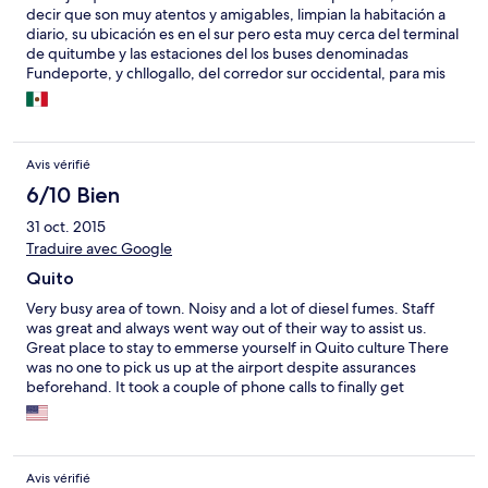
decir que son muy atentos y amigables, limpian la habitación a
diario, su ubicación es en el sur pero esta muy cerca del terminal
de quitumbe y las estaciones del los buses denominadas
Fundeporte, y chllogallo, del corredor sur occidental, para mis
efectos estuvo perfecto. sólo recomendaría tener la posibilidad
de vender bebidas refrigeradas en el mismo hotel, ya que el
clima es cambiante y a veces hace calor. Por lo demás estoy
bastante complacido en especial con el trato recibido que para
Avis vérifié
mi es lo mas importante...
6/10 Bien
31 oct. 2015
Traduire avec Google
Quito
Very busy area of town. Noisy and a lot of diesel fumes. Staff
was great and always went way out of their way to assist us.
Great place to stay to emmerse yourself in Quito culture There
was no one to pick us up at the airport despite assurances
beforehand. It took a couple of phone calls to finally get
someone to transport us to the hotel. The transfer to the hotel
was one of the selling points to choose thus hotel originally.
Avis vérifié