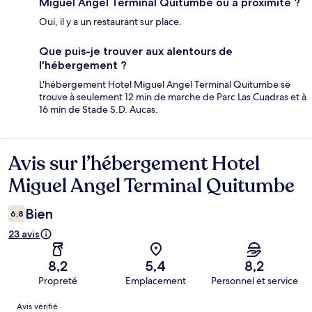
Miguel Angel Terminal Quitumbe ou à proximité ?
Oui, il y a un restaurant sur place.
Que puis-je trouver aux alentours de
l'hébergement ?
L'hébergement Hotel Miguel Angel Terminal Quitumbe se
trouve à seulement 12 min de marche de Parc Las Cuadras et à
16 min de Stade S.D. Aucas.
Avis sur l’hébergement Hotel
Avis
Miguel Angel Terminal Quitumbe
Bien
6,8
23 avis
8,2
5,4
8,2
Propreté
Emplacement
Personnel et service
Avis
Avis vérifié