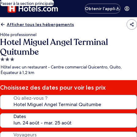
Passer à la section principale
Obtenir l’appli
Afficher tous les hébergements
Hôte professionnel
Hotel Miguel Angel Terminal
Quitumbe
Hébergement
3.0 étoiles
Hôtel avec un restaurant - Centre commercial Quicentro, Quito,
Équateur à 1,2 km
Choisissez des dates pour voir les prix
Où allez-vous ?
Dates
Voyageurs