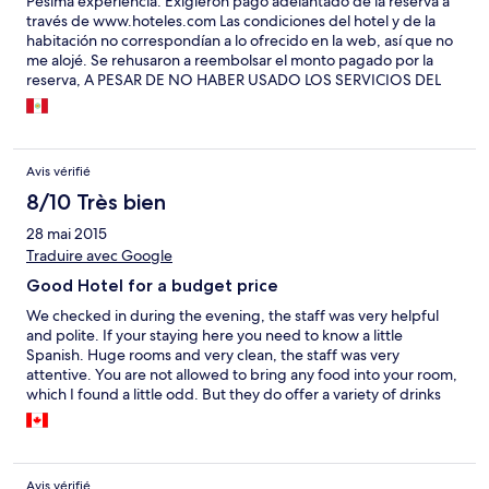
Pésima experiencia. Exigieron pago adelantado de la reserva a
través de www.hoteles.com Las condiciones del hotel y de la
habitación no correspondían a lo ofrecido en la web, así que no
me alojé. Se rehusaron a reembolsar el monto pagado por la
reserva, A PESAR DE NO HABER USADO LOS SERVICIOS DEL
HOTEL.
Avis vérifié
8/10 Très bien
28 mai 2015
Traduire avec Google
Good Hotel for a budget price
We checked in during the evening, the staff was very helpful
and polite. If your staying here you need to know a little
Spanish. Huge rooms and very clean, the staff was very
attentive. You are not allowed to bring any food into your room,
which I found a little odd. But they do offer a variety of drinks
and snacks in the room, at a cost. Just no outside food can come
in. We found it very loud here, starting at about 3am,its a very
busy road. There are a lot of trucks and buses on this road and
somehow the exhaust was making it into out room. There are
Avis vérifié