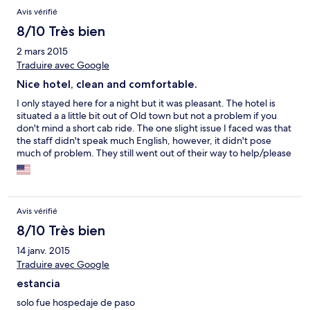
Avis vérifié
8/10 Très bien
2 mars 2015
Traduire avec Google
Nice hotel, clean and comfortable.
I only stayed here for a night but it was pleasant. The hotel is
situated a a little bit out of Old town but not a problem if you
don't mind a short cab ride. The one slight issue I faced was that
the staff didn't speak much English, however, it didn't pose
much of problem. They still went out of their way to help/please
me. My room was very comfortable, neat and tidy. It was also
very quiet which was very important to me at the time. I needed
to catch up on some sleep so this was the perfect hotel to do
that at.
Avis vérifié
8/10 Très bien
14 janv. 2015
Traduire avec Google
estancia
solo fue hospedaje de paso