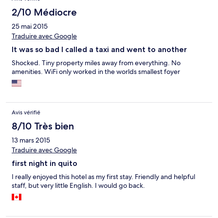
also many stairs, had said there was parking, but it a few blocks
down the road.
2/10 Médiocre
25 mai 2015
Traduire avec Google
It was so bad I called a taxi and went to another
Shocked. Tiny property miles away from everything. No
amenities. WiFi only worked in the worlds smallest foyer
Avis vérifié
8/10 Très bien
13 mars 2015
Traduire avec Google
first night in quito
I really enjoyed this hotel as my first stay. Friendly and helpful
staff, but very little English. I would go back.