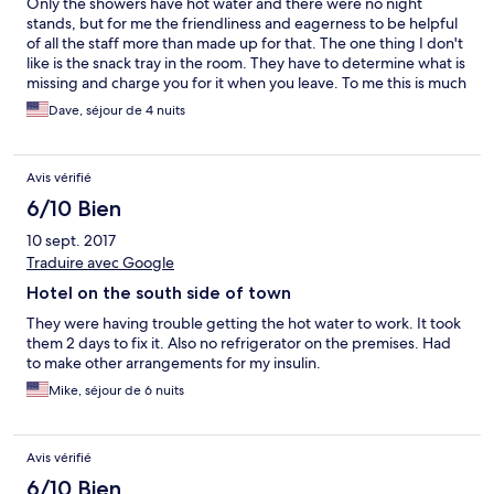
Only the showers have hot water and there were no night
stands, but for me the friendliness and eagerness to be helpful
of all the staff more than made up for that. The one thing I don't
like is the snack tray in the room. They have to determine what is
missing and charge you for it when you leave. To me this is much
more a complication than a service.
Dave, séjour de 4 nuits
Avis vérifié
6/10 Bien
10 sept. 2017
Traduire avec Google
Hotel on the south side of town
They were having trouble getting the hot water to work. It took
them 2 days to fix it. Also no refrigerator on the premises. Had
to make other arrangements for my insulin.
Mike, séjour de 6 nuits
Avis vérifié
6/10 Bien