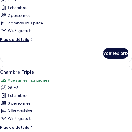
21 m²
photos
pour
1 chambre
ce
2 personnes
type
2 grands lits 1 place
de
Wi-Fi gratuit
chambre :
Plus
Plus de détails
Chambre
de
Double
détails
Voir les prix
ou
sur
le
avec
type
Afficher
Chambre Triple | Minibar, coffres-fort
lits
6
de
Chambre Triple
toutes
jumeaux
chambre
Vue sur les montagnes
Chambre
les
Double
28 m²
photos
ou
pour
1 chambre
avec
ce
lits
3 personnes
jumeaux
type
3 lits doubles
de
Wi-Fi gratuit
chambre :
Plus
Plus de détails
Chambre