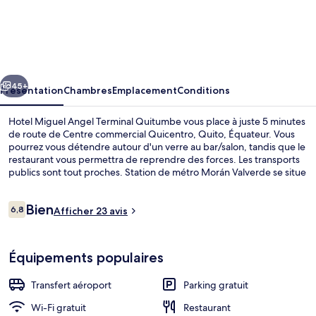
Hotel
Miguel
Angel
Terminal
cédent
Suivant
Quitumbe
45+
Présentation
Chambres
Emplacement
Conditions
Hotel Miguel Angel Terminal Quitumbe vous place à juste 5 minutes
de route de Centre commercial Quicentro, Quito, Équateur. Vous
pourrez vous détendre autour d'un verre au bar/salon, tandis que le
restaurant vous permettra de reprendre des forces. Les transports
publics sont tout proches. Station de métro Morán Valverde se situe
à seulement 11 min à pied.
Avis
Bien
6,8
Afficher 23 avis
6,8 sur 10
voyageurs
Minibar, coffres-forts dans les chambre
Équipements populaires
Transfert aéroport
Parking gratuit
Wi-Fi gratuit
Restaurant