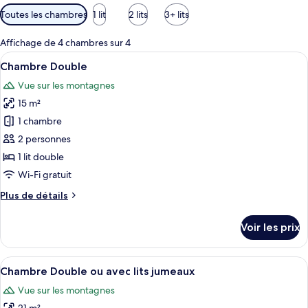
Filtres
Toutes les chambres
1 lit
2 lits
3+ lits
disponibles
pour
Affichage de 4 chambres sur 4
les
Afficher
Minibar, coffres-forts dans les chambre
4
Chambre Double
chambres
toutes
Vue sur les montagnes
les
15 m²
photos
pour
1 chambre
ce
2 personnes
type
1 lit double
de
Wi-Fi gratuit
chambre :
Plus
Plus de détails
Chambre
de
Double
détails
Voir les prix
sur
le
type
Afficher
Chambre Double ou avec lits jumeaux | 
8
de
Chambre Double ou avec lits jumeaux
toutes
chambre
Vue sur les montagnes
Chambre
les
Double