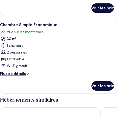
de
Triple
détails
Voir les prix
sur
le
type
Afficher
Chambre Simple Économique | Minibar, 
6
de
Chambre Simple Économique
toutes
chambre
Vue sur les montagnes
Chambre
les
Triple
30 m²
photos
pour
1 chambre
ce
2 personnes
type
1 lit double
de
Wi-Fi gratuit
chambre :
Plus
Plus de détails
Chambre
de
Simple
détails
Voir les prix
Économique
sur
le
type
Hébergements similaires
de
chambre
Hotel David
La Terraz
Chambre
Simple