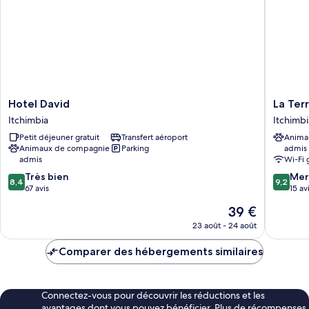
Économique
Hotel
La
Hotel David
La Ter
David
Terraza
Itchimbia
Itchimbi
Itchimbia
Itchimbi
Petit déjeuner gratuit
Transfert aéroport
Anima
Animaux de compagnie
Parking
admis
admis
Wi-Fi 
8.4
9.2
Très bien
Mer
8,4
9,2
sur
sur
67 avis
15 av
10,
10,
Le
39 €
Très
Merveill
nouveau
bien,
15 avis
23 août - 24 août
prix
67 avis
est
Comparer des hébergements similaires
de
39 €
Connectez-vous pour découvrir les réductions et les
avantages dont vous pouvez bénéficier. Plus de récompenses