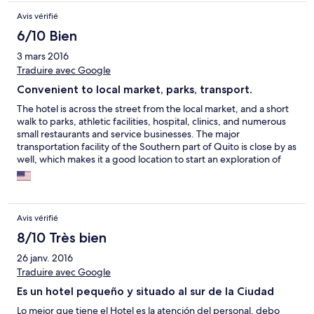
Avis vérifié
6/10 Bien
3 mars 2016
Traduire avec Google
Convenient to local market, parks, transport.
The hotel is across the street from the local market, and a short
walk to parks, athletic facilities, hospital, clinics, and numerous
small restaurants and service businesses. The major
transportation facility of the Southern part of Quito is close by as
well, which makes it a good location to start an exploration of
the broader country. It is a bit noisy and congested, but that is
to be expected for the location. The staff is very friendly and
helpful and interested in your personal experience.
Avis vérifié
8/10 Très bien
26 janv. 2016
Traduire avec Google
Es un hotel pequeño y situado al sur de la Ciudad
Lo mejor que tiene el Hotel es la atención del personal, debo