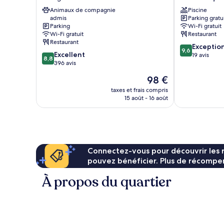
Lodge
François-
-
Animaux de compagnie
Longchamp
Piscine
admis
Parking gratu
Bourg
1450
Parking
Wi-Fi gratuit
Saint
Saint-
Wi-Fi gratuit
Restaurant
Maurice
François-
Restaurant
9.6
Bourg-
Longchamp
Exceptio
9,6
8.8
Excellent
sur
Saint-
19 avis
8,8
sur
396 avis
10,
Maurice
10,
Exceptionnel,
Le
98 €
Excellent,
19 avis
nouveau
396 avis
taxes et frais compris
prix
15 août - 16 août
est
de
98 €
Connectez-vous pour découvrir les 
pouvez bénéficier. Plus de récompen
À propos du quartier