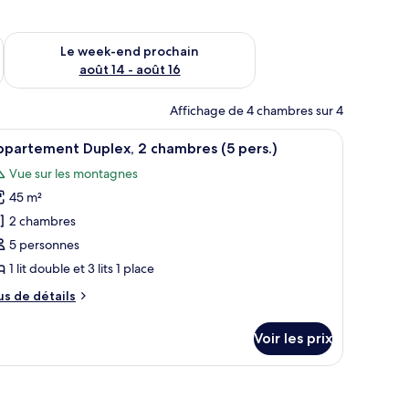
-end août 7 - août 9
Vérifier la disponibilité pour le week-end prochain août 14 - a
Le week-end prochain
août 14 - août 16
Affichage de 4 chambres sur 4
, deux fauteuils, une tête de lit en bois et une vue sur une montagne et un 
fficher
Une chambre d’hôtel avec un lit, une vue sur 
10
partement Duplex, 2 chambres (5 pers.)
outes
Vue sur les montagnes
s
45 m²
hotos
our
2 chambres
e
5 personnes
ype
1 lit double et 3 lits 1 place
e
us
us de détails
hambre :
e
ppartement
tails
Voir les prix
r
uplex,
pe
hambres
e