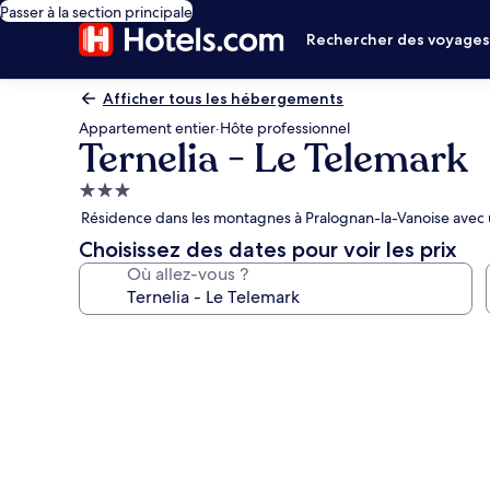
Passer à la section principale
Rechercher des voyage
Afficher tous les hébergements
Appartement entier
·
Hôte professionnel
Ternelia - Le Telemark
Hébergement
3.0 étoiles
Résidence dans les montagnes à Pralognan-la-Vanoise avec u
Choisissez des dates pour voir les prix
Où allez-vous ?
Galerie
photos
de
l’hébergement
Ternelia