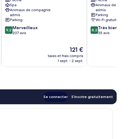
Piscine
Piscine
&
Modane
Spa
Animaux de compagnie
Spa
Animaux de compagnie
admis
Val-
admis
Parking
Cenis
Parking
Wi-Fi gratuit
9.2
8.2
Merveilleux
Très bien
9,2
8,2
sur
sur
207 avis
35 avis
10,
10,
Merveilleux,
Très
Le
121 €
207 avis
bien,
nouveau
35 avis
taxes et frais compris
prix
1 sept. - 2 sept.
est
de
121 €
Se connecter
S’inscrire gratuitement