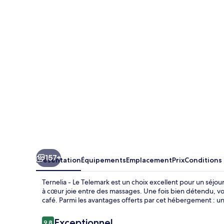
-
Le
Telemark
157+
Présentation
Équipements
Emplacement
Prix
Conditions
Ternelia - Le Telemark est un choix excellent pour un séjo
à cœur joie entre des massages. Une fois bien détendu, vo
café. Parmi les avantages offerts par cet hébergement : un 
Avis
Exceptionnel
9,8