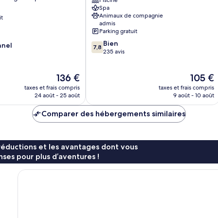
Piscine
la-
Spa
Plagne
Animaux de compagnie
it
admis
Parking gratuit
7.8
Bien
nnel
7,8
sur
235 avis
10,
Bien,
Le
Le
136 €
105 €
235 avis
nouveau
nouveau
taxes et frais compris
taxes et frais compris
prix
prix
24 août - 25 août
9 août - 10 août
est
est
de
de
Comparer des hébergements similaires
136 €
105 €
réductions et les avantages dont vous
ses pour plus d’aventures !