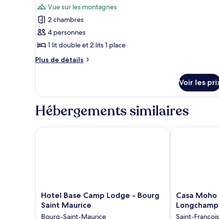
chambre
Vue sur les montagnes
Chambre
les
Confort
2 chambres
photos
(2
pour
4 personnes
pers.)
ce
1 lit double et 2 lits 1 place
type
Plus
Plus de détails
de
de
chambre :
détails
Voir les pri
sur
Appartement
le
Duplex,
type
Hébergements similaires
2
de
chambre
chambres
Appartement
Hotel Base Camp Lodge - Bourg Saint Maurice
Casa Moho Sa
(5
Duplex,
pers.)
2
chambres
(5
pers.)
Hotel
Casa
Hotel Base Camp Lodge - Bourg
Casa Moho 
Base
Moho
Saint Maurice
Longchamp
Camp
Saint-
Bourg-Saint-Maurice
Saint-Franço