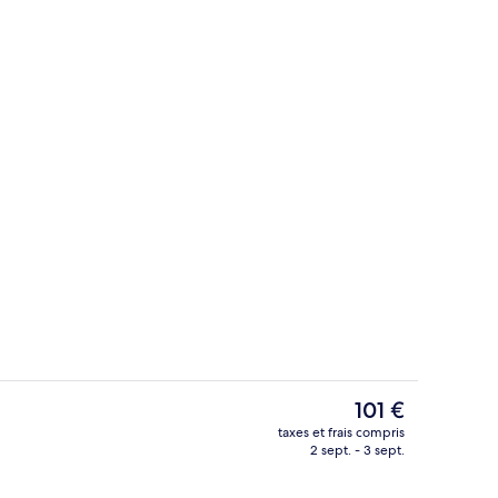
ieure (ouverte en saison)
Extérieur
Le
101 €
prix
taxes et frais compris
actuel
2 sept. - 3 sept.
Intérieur
est
de