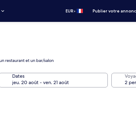
•
s
EUR
Publier votre annon
n restaurant et un bar/salon
Dates
Voya