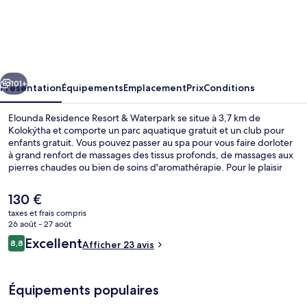
Elounda
Residence
Resort
&
cédent
Suivant
Waterpark
101+
Présentation
Équipements
Emplacement
Prix
Conditions
Elounda Residence Resort & Waterpark se situe à 3,7 km de
Kolokýtha et comporte un parc aquatique gratuit et un club pour
enfants gratuit. Vous pouvez passer au spa pour vous faire dorloter
à grand renfort de massages des tissus profonds, de massages aux
pierres chaudes ou bien de soins d'aromathérapie. Pour le plaisir
des papilles, l'établissement Main Restaurant Ariadne, un des 2
restaurants, sert des spécialités Cuisine internationale et est ouvert
Le
130 €
pour le petit déjeuner, le déjeuner et le dîner. Sur place, 4 piscines
prix
taxes et frais compris
extérieures et 2 bars en bord de piscine sont la garantie d'agréables
actuel
26 août - 27 août
moments. Parmi les petits plus sympas offerts par les appartements,
4 piscines extérieures, parasols de pla
est
Avis
on trouve par exemple une cheminée et une kitchenette.
Excellent
8,8
Afficher 23 avis
de
8,8 sur 10
voyageurs
130 €.
Équipements populaires