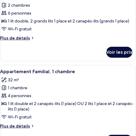
1
2 chambres
photos
chambre
pour
6 personnes
ce
1 lit double, 2 grands lits 1 place et 2 canapés-lits (grands 1 place)
type
Wi-Fi gratuit
de
Plus
Plus de détails
chambre :
de
Villa,
détails
Voir les prix
sur
2
le
chambres,
type
Afficher
Une chambre d’hôtel avec deux lits, un
piscine
13
de
Appartement Familial, 1 chambre
toutes
privée
chambre
32 m²
Villa,
les
2
1 chambre
photos
chambres,
pour
4 personnes
piscine
ce
privée
1 lit double et 2 canapés-lits (1 place) OU 2 lits 1 place et 2 canapés-
lits (1 place)
type
de
Wi-Fi gratuit
chambre :
Plus
Plus de détails
Appartement
de