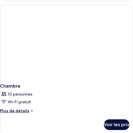
type
de
chambre
Chambre
Chambre
10 personnes
Wi-Fi gratuit
Plus
Plus de détails
de
détails
Voir les prix
sur
le