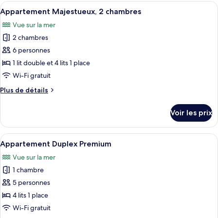
type
Afficher
Appartement Majestueux, 2 chambres | 
5
de
Appartement Majestueux, 2 chambres
toutes
chambre
Vue sur la mer
Chambre
les
Double
2 chambres
photos
Premium
pour
6 personnes
ce
1 lit double et 4 lits 1 place
type
Wi-Fi gratuit
de
Plus
Plus de détails
chambre :
de
Appartement
détails
Voir les prix
sur
Majestueux,
le
2
type
Afficher
Une chambre d’hôtel avec deux lits, un
chambres
8
de
Appartement Duplex Premium
toutes
chambre
Vue sur la mer
Appartement
les
Majestueux,
1 chambre
photos
2
pour
5 personnes
chambres
ce
4 lits 1 place
type
Wi-Fi gratuit
de