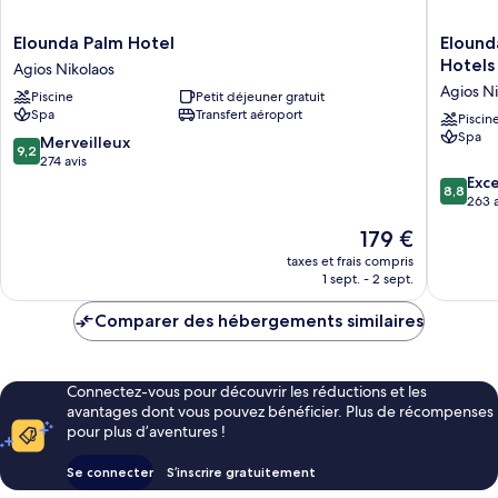
Elounda
Elounda
Elounda Palm Hotel
Elound
Palm
Bay
Hotels
Agios Nikolaos
Hotel
Palace,
Agios Ni
Piscine
Petit déjeuner gratuit
Agios
a
Spa
Transfert aéroport
Nikolaos
Membe
Piscin
Spa
of
9.2
Merveilleux
9,2
the
sur
274 avis
Leading
10,
8.8
Exce
8,8
Hotels
Merveilleux,
sur
263 a
of
274 avis
10,
Le
179 €
the
Excellen
nouveau
World
263 avis
taxes et frais compris
prix
1 sept. - 2 sept.
Agios
est
Nikolaos
de
Comparer des hébergements similaires
179 €
Connectez-vous pour découvrir les réductions et les
avantages dont vous pouvez bénéficier. Plus de récompenses
pour plus d’aventures !
Se connecter
S’inscrire gratuitement