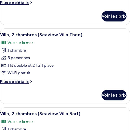
Plus
Plus de détails
chambre :
de
Appartement
détails
Voir les prix
sur
Duplex
le
Premium
type
Afficher
Une cour avec une piscine, des chaises
4
de
Villa, 2 chambres (Seaview Villa Theo)
toutes
chambre
Vue sur la mer
Appartement
les
Duplex
1 chambre
photos
Premium
pour
5 personnes
ce
1 lit double et 2 lits 1 place
type
Wi-Fi gratuit
de
Plus
Plus de détails
chambre :
de
Villa,
détails
Voir les prix
sur
2
le
chambres
type
Afficher
Un espace piscine offrant une vue dé
(Seaview
4
de
Villa, 2 chambres (Seaview Villa Bart)
toutes
Villa
chambre
Vue sur la mer
Villa,
les
Theo)
2
1 chambre