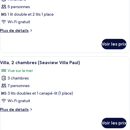
photos
chambres
pour
5 personnes
(Seaview
ce
Villa
1 lit double et 2 lits 1 place
Theo)
type
Wi-Fi gratuit
de
Plus
Plus de détails
chambre :
de
Villa,
détails
Voir les prix
sur
2
le
chambres
type
Afficher
Un bâtiment moderne doté d’une pisci
(Seaview
7
de
Villa, 2 chambres (Seaview Villa Paul)
toutes
Villa
chambre
Vue sur la mer
Villa,
les
Bart)
2
3 chambres
photos
chambres
pour
7 personnes
(Seaview
ce
Villa
3 lits doubles et 1 canapé-lit (1 place)
Bart)
type
Wi-Fi gratuit
de
Plus
Plus de détails
chambre :
de
Villa,
détails
Voir les prix
sur
2
le