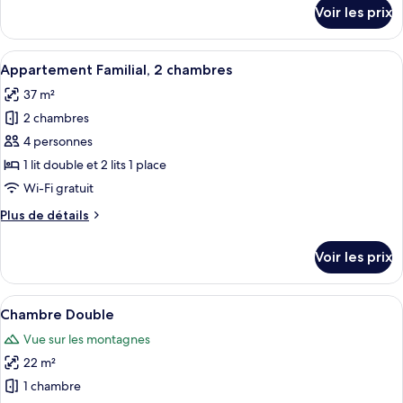
détails
Familial,
Voir les prix
sur
1
le
chambre
type
Afficher
Un balcon avec une table dressée, ornée
5
de
Appartement Familial, 2 chambres
toutes
chambre
37 m²
Appartement
les
Familial,
2 chambres
photos
1
pour
4 personnes
chambre
ce
1 lit double et 2 lits 1 place
type
Wi-Fi gratuit
de
Plus
Plus de détails
chambre :
de
Appartement
détails
Voir les prix
sur
Familial,
le
2
type
Afficher
Une chambre d’hôtel comprenant un lit,
chambres
5
de
Chambre Double
toutes
chambre
Vue sur les montagnes
Appartement
les
Familial,
22 m²
photos
2
pour
1 chambre
chambres