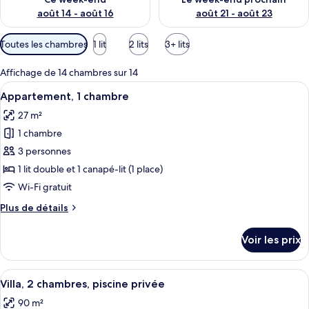
août 14 - août 16
août 21 - août 23
Filtres
Toutes les chambres
1 lit
2 lits
3+ lits
disponibles
pour
Affichage de 14 chambres sur 14
les
Afficher
Une chambre d’hôtel avec deux lits, u
5
Appartement, 1 chambre
chambres
toutes
27 m²
les
1 chambre
photos
pour
3 personnes
ce
1 lit double et 1 canapé-lit (1 place)
type
Wi-Fi gratuit
de
Plus
Plus de détails
chambre :
de
Appartement,
détails
Voir les prix
sur
1
le
chambre
type
Afficher
Une terrasse sur le toit avec une pisci
6
de
Villa, 2 chambres, piscine privée
toutes
chambre
90 m²
Appartement,
les