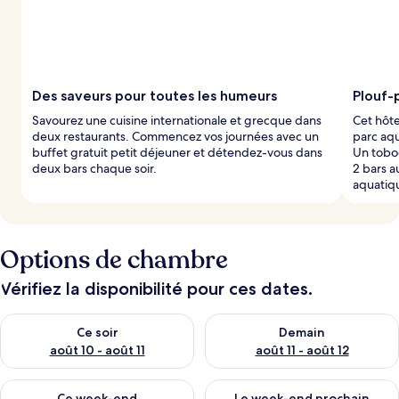
Des saveurs pour toutes les humeurs
Plouf-
Savourez une cuisine internationale et grecque dans
Cet hôte
deux restaurants. Commencez vos journées avec un
parc aqu
buffet gratuit petit déjeuner et détendez-vous dans
Un tobo
deux bars chaque soir.
2 bars a
aquatiq
Options de chambre
Vérifiez la disponibilité pour ces dates.
Vérifier la disponibilité pour ce soir août 10 - août 11
Vérifier la disponibilité pour 
Ce soir
Demain
août 10 - août 11
août 11 - août 12
Vérifier la disponibilité pour ce week-end août 14 - août 16
Vérifier la disponibilité pour
Ce week-end
Le week-end prochain