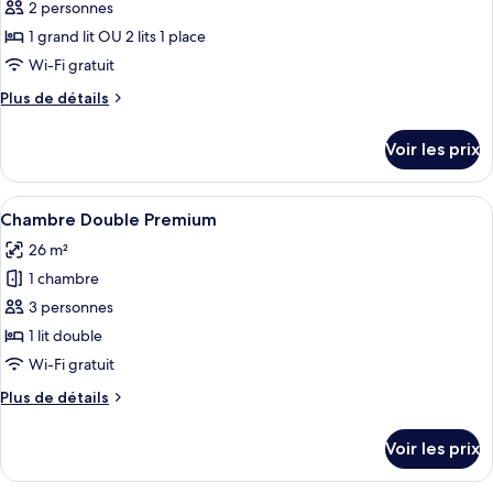
ce
2 personnes
type
1 grand lit OU 2 lits 1 place
de
Wi-Fi gratuit
chambre :
Plus
Plus de détails
Chambre
de
Double
détails
Voir les prix
sur
le
type
Afficher
Une chambre d’hôtel moderne avec un gr
5
de
Chambre Double Premium
toutes
chambre
26 m²
Chambre
les
Double
1 chambre
photos
pour
3 personnes
ce
1 lit double
type
Wi-Fi gratuit
de
Plus
Plus de détails
chambre :
de
Chambre
détails
Voir les prix
sur
Double
le
Premium