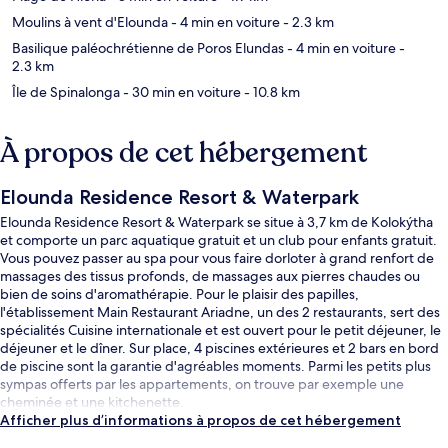
Moulins à vent d'Elounda
- 4 min en voiture
- 2.3 km
Basilique paléochrétienne de Poros Elundas
- 4 min en voiture
-
2.3 km
Île de Spinalonga
- 30 min en voiture
- 10.8 km
À propos de cet hébergement
Elounda Residence Resort & Waterpark
Elounda Residence Resort & Waterpark se situe à 3,7 km de Kolokýtha
et comporte un parc aquatique gratuit et un club pour enfants gratuit.
Vous pouvez passer au spa pour vous faire dorloter à grand renfort de
massages des tissus profonds, de massages aux pierres chaudes ou
bien de soins d'aromathérapie. Pour le plaisir des papilles,
l'établissement Main Restaurant Ariadne, un des 2 restaurants, sert des
spécialités Cuisine internationale et est ouvert pour le petit déjeuner, le
déjeuner et le dîner. Sur place, 4 piscines extérieures et 2 bars en bord
de piscine sont la garantie d'agréables moments. Parmi les petits plus
sympas offerts par les appartements, on trouve par exemple une
cheminée et une kitchenette.
Afficher plus d’informations à propos de cet hébergement