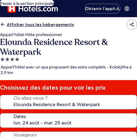
Passer à la section principale
Obtenir l’appli
Afficher tous les hébergements
Appart’hôtel
·
Hôte professionnel
Elounda Residence Resort &
Waterpark
Hébergement
4.0 étoiles
Appart'hôtel avec un spa proposant des soins complets - Kolokýtha à
2,9 km
Choisissez des dates pour voir les prix
Où allez-vous ?
Dates
Voyageurs