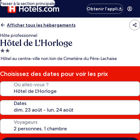
Passer à la section principale
Obtenir l’appli
Afficher tous les hébergements
Hôte professionnel
Hôtel de L'Horloge
Hébergement
2.0 étoiles
Hôtel au centre-ville non loin de Cimetière du Père-Lachaise
Choisissez des dates pour voir les prix
Où allez-vous ?
Dates
Voyageurs