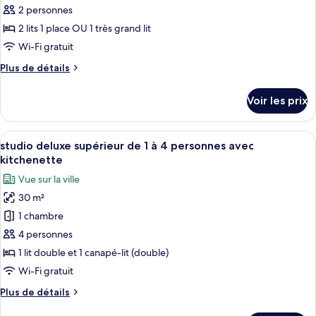
supérieure
pour
2 personnes
avec
ce
kitchenette
2 lits 1 place OU 1 très grand lit
type
Wi-Fi gratuit
de
Plus
Plus de détails
chambre :
de
Chambre
détails
Voir les prix
sur
Lits
le
Jumeaux
type
Afficher
Un salon moderne avec un canapé gris, 
Supérieure
23
de
studio deluxe supérieur de 1 à 4 personnes avec
toutes
avec
chambre
kitchenette
Chambre
les
kitchenette
Vue sur la ville
Lits
photos
Jumeaux
30 m²
pour
Supérieure
1 chambre
ce
avec
kitchenette
type
4 personnes
de
1 lit double et 1 canapé-lit (double)
chambre :
Wi-Fi gratuit
studio
Plus
Plus de détails
deluxe
de