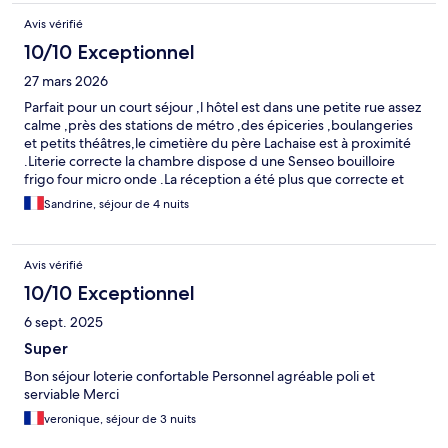
Avis vérifié
10/10 Exceptionnel
27 mars 2026
Parfait pour un court séjour ,l hôtel est dans une petite rue assez
calme ,près des stations de métro ,des épiceries ,boulangeries
et petits théâtres,le cimetière du père Lachaise est à proximité
.Literie correcte la chambre dispose d une Senseo bouilloire
frigo four micro onde .La réception a été plus que correcte et
courtoise ,nous avons eu la surprise d avoir notre logement à
Sandrine, séjour de 4 nuits
notre arrivée c était appréciable .Si nous devions revenir je sais
où réserver
Avis vérifié
10/10 Exceptionnel
6 sept. 2025
Super
Bon séjour loterie confortable Personnel agréable poli et
serviable Merci
veronique, séjour de 3 nuits