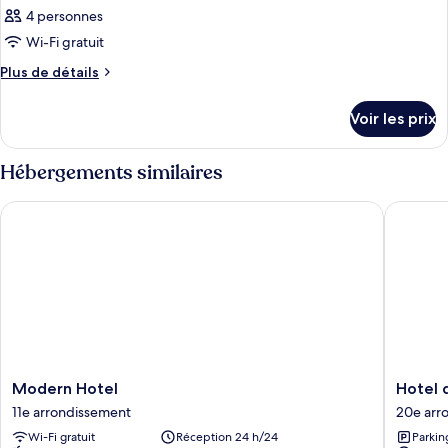
4 personnes
Wi-Fi gratuit
Plus
Plus de détails
de
détails
Voir les prix
sur
le
type
Hébergements similaires
de
chambre
Modern Hotel
Hotel d
Chambre
Modern
Hotel
Modern Hotel
Hotel 
Hotel
de
11e arrondissement
20e arr
11e
Menilmo
Wi-Fi gratuit
Réception 24 h/24
Parkin
arrondissement
20e