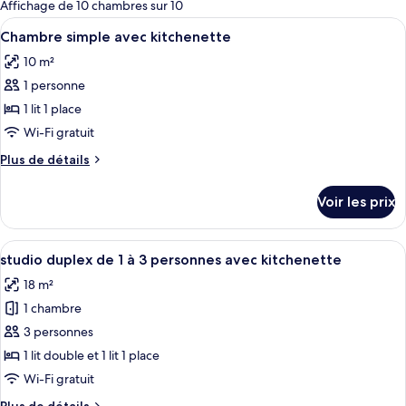
pour
Affichage de 10 chambres sur 10
les
Afficher
Une chambre à coucher comprenant un l
13
Chambre simple avec kitchenette
chambres
toutes
10 m²
les
1 personne
photos
pour
1 lit 1 place
ce
Wi-Fi gratuit
type
Plus
Plus de détails
de
de
chambre :
détails
Voir les prix
sur
Chambre
le
simple
type
Afficher
Une petite cuisine équipée d’une machin
avec
10
de
studio duplex de 1 à 3 personnes avec kitchenette
toutes
chambre
kitchenette
18 m²
Chambre
les
simple
1 chambre
photos
avec
pour
3 personnes
kitchenette
ce
1 lit double et 1 lit 1 place
type
Wi-Fi gratuit
de
Plus