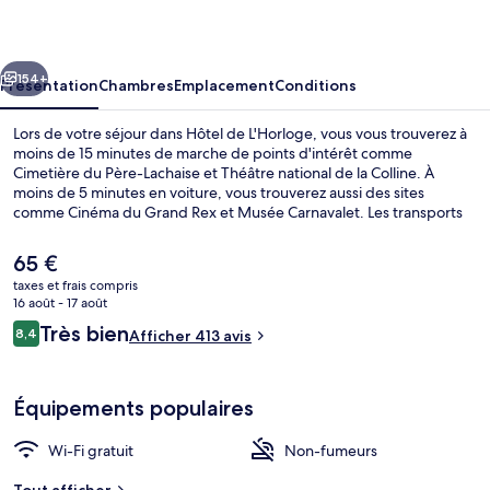
L'Horloge
cédent
Suivant
154+
Présentation
Chambres
Emplacement
Conditions
Lors de votre séjour dans Hôtel de L'Horloge, vous vous trouverez à
moins de 15 minutes de marche de points d'intérêt comme
Cimetière du Père-Lachaise et Théâtre national de la Colline. À
moins de 5 minutes en voiture, vous trouverez aussi des sites
comme Cinéma du Grand Rex et Musée Carnavalet. Les transports
publics se situent à une courte distance à pied : Station de métro
Ménilmontant est à 3 min et Station de métro Rue Saint-Maur, à 3
Le
65 €
min.
prix
taxes et frais compris
actuel
16 août - 17 août
Cour
est
Avis
Très bien
8,4
Afficher 413 avis
de
8,4 sur 10
voyageurs
65 €.
Équipements populaires
Wi-Fi gratuit
Non-fumeurs