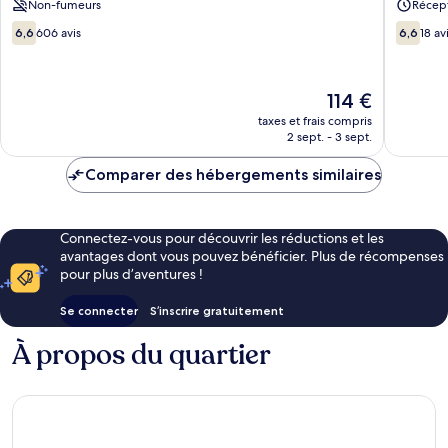
Non-fumeurs
Récept
arrondi
6.6
6.6
6,6
606 avis
6,6
18 av
sur
sur
10,
10,
606 avis
18 avis
Le
114 €
nouveau
taxes et frais compris
prix
2 sept. - 3 sept.
est
de
Comparer des hébergements similaires
114 €
Connectez-vous pour découvrir les réductions et les
avantages dont vous pouvez bénéficier. Plus de récompenses
pour plus d’aventures !
Se connecter
S’inscrire gratuitement
À propos du quartier