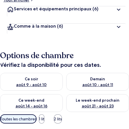
Tout afficher
Services et équipements principaux
(6)
Comme à la maison
(6)
Options de chambre
Vérifiez la disponibilité pour ces dates.
Vérifier la disponibilité pour ce soir août 9 - août 10
Vérifier la disponibilité pour 
Ce soir
Demain
août 9 - août 10
août 10 - août 11
Vérifier la disponibilité pour ce week-end août 14 - août 16
Vérifier la disponibilité pour
Ce week-end
Le week-end prochain
août 14 - août 16
août 21 - août 23
Filtres
Toutes les chambres
1 lit
2 lits
disponibles