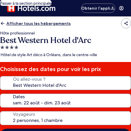
Passer à la section principale
Obtenir l’appli
Afficher tous les hébergements
Hôte professionnel
Best Western Hotel d'Arc
Hébergement
4.0 étoiles
Hôtel de style Art déco à Orléans, dans le centre-ville
Choisissez des dates pour voir les prix
Où allez-vous ?
Dates
Voyageurs