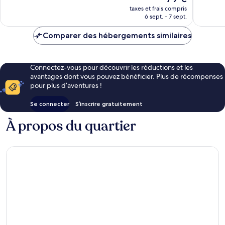
nouveau
bien,
taxes et frais compris
prix
6 sept. - 7 sept.
736 avis
est
de
Comparer des hébergements similaires
79 €
Connectez-vous pour découvrir les réductions et les
avantages dont vous pouvez bénéficier. Plus de récompenses
pour plus d’aventures !
Se connecter
S’inscrire gratuitement
À propos du quartier