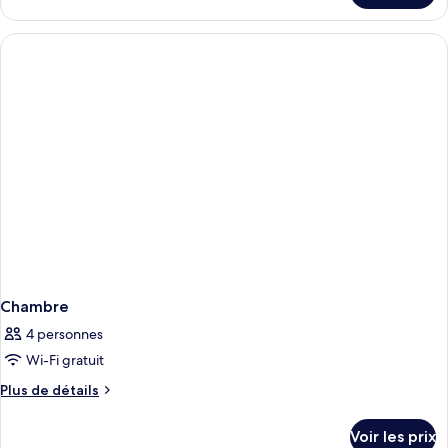
le
type
de
chambre
Chambre
Chambre
4 personnes
Wi-Fi gratuit
Plus
Plus de détails
de
détails
Voir les prix
sur