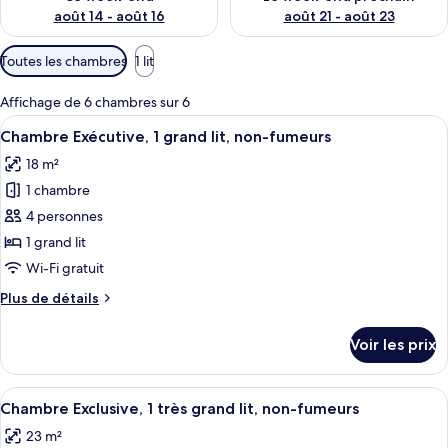
août 14 - août 16
août 21 - août 23
Filtres
Toutes les chambres
1 lit
disponibles
pour
Affichage de 6 chambres sur 6
les
Afficher
Une chambre d’hôtel avec un lit, un ca
8
Chambre Exécutive, 1 grand lit, non-fumeurs
chambres
toutes
18 m²
les
1 chambre
photos
pour
4 personnes
ce
1 grand lit
type
Wi-Fi gratuit
de
Plus
Plus de détails
chambre :
de
Chambre
détails
Voir les prix
sur
Exécutive,
le
1
type
Afficher
Une chambre d’hôtel équipée d’un bure
grand
12
de
Chambre Exclusive, 1 très grand lit, non-fumeurs
toutes
lit,
chambre
23 m²
Chambre
les
non-