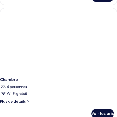
le
type
de
chambre
Chambre
Chambre
4 personnes
Wi-Fi gratuit
Plus
Plus de détails
de
détails
Voir les prix
sur