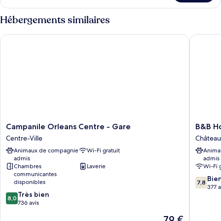
le
type
Hébergements similaires
de
chambre
Campanile Orleans Centre - Gare
B&B Hote
Chambre
Campanile
B&B
Campanile Orleans Centre - Gare
B&B Ho
Orleans
Hotel
Centre-Ville
Château
Centre
Orléans
Animaux de compagnie
Wi-Fi gratuit
Anima
-
Centre
admis
admis
Gare
Foch
Chambres
Laverie
Wi-Fi 
Centre-
Château
communicantes
7.8
Ville
Bannier
Bie
disponibles
7,8
sur
377 a
8.0
Très bien
10,
8,0
sur
736 avis
Bien,
10,
377 avis
Le
79 €
Très