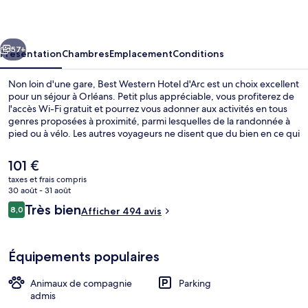
Hotel
d'Arc
cédent
Suivant
57+
Présentation
Chambres
Emplacement
Conditions
Non loin d'une gare, Best Western Hotel d'Arc est un choix excellent
pour un séjour à Orléans. Petit plus appréciable, vous profiterez de
l'accès Wi-Fi gratuit et pourrez vous adonner aux activités en tous
genres proposées à proximité, parmi lesquelles de la randonnée à
pied ou à vélo. Les autres voyageurs ne disent que du bien en ce qui
concerne le personnel attentionné. Les transports publics sont
rapidement accessibles à pied : Arrêt de tram Gare d’Orléans se
Le
101 €
situe à quelques pas et Arrêt de tram République, à 3 min de
prix
taxes et frais compris
marche à peine.
actuel
30 août - 31 août
Vue sur la ville depuis l’hébergement
est
Avis
Très bien
8,0
Afficher 494 avis
de
8,0 sur 10
voyageurs
101 €.
Équipements populaires
Animaux de compagnie
Parking
admis