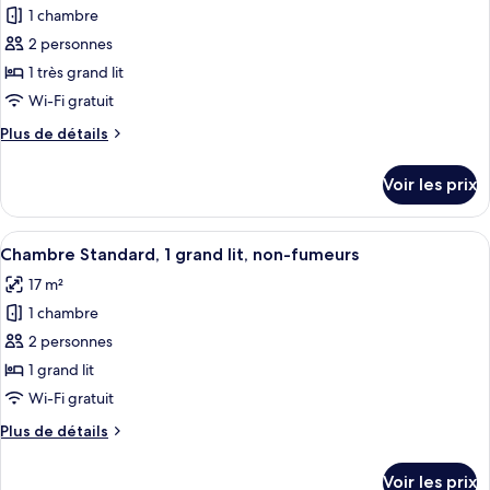
Exécutive,
1 chambre
photos
fumeurs
1
pour
2 personnes
grand
ce
lit,
1 très grand lit
non-
type
Wi-Fi gratuit
fumeurs
de
Plus
Plus de détails
chambre :
de
Chambre
détails
Voir les prix
sur
Exclusive,
le
1
type
Afficher
Une chambre d’hôtel avec un grand lit,
très
6
de
Chambre Standard, 1 grand lit, non-fumeurs
toutes
grand
chambre
17 m²
Chambre
les
lit,
Exclusive,
1 chambre
photos
non-
1
pour
2 personnes
fumeurs
très
ce
grand
1 grand lit
lit,
type
Wi-Fi gratuit
non-
de
fumeurs
Plus
Plus de détails
chambre :
de
Chambre
détails
Voir les prix
sur