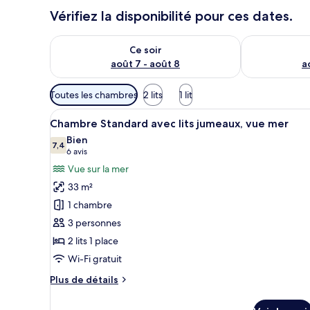
Vérifiez la disponibilité pour ces dates.
Vérifier la disponibilité pour ce soir août 7 - août 8
Vérifier la di
Ce soir
août 7 - août 8
a
Filtres
Toutes les chambres
2 lits
1 lit
disponibles
Afficher
Une chambre d’hôtel avec deux 
pour
6
Chambre Standard avec lits jumeaux, vue mer
toutes
les
Bien
les
7,4
chambres
7,4 sur 10
(6 avis)
6 avis
photos
Vue sur la mer
pour
33 m²
ce
1 chambre
type
3 personnes
de
2 lits 1 place
chambre :
Chambre
Wi-Fi gratuit
Standard
Plus
Plus de détails
avec
de
détails
lits