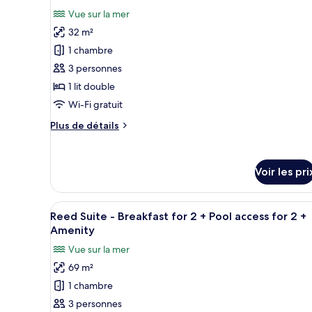
Deluxe
photos
Vue sur la mer
avec
pour
lits
32 m²
ce
jumeaux,
1 chambre
vue
type
mer
3 personnes
de
1 lit double
chambre :
Chambre
Wi-Fi gratuit
Double
Plus
Plus de détails
Standard,
de
détails
vue
sur
mer
Voir les pri
le
type
de
Afficher
Un salon moderne avec un canap
chambre
4
Reed Suite - Breakfast for 2 + Pool access for 2 +
toutes
Chambre
Amenity
Double
les
Vue sur la mer
Standard,
photos
vue
69 m²
pour
mer
1 chambre
ce
type
3 personnes