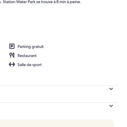
s. Station Water Park se trouve à 8 min à peine.
 Breakfast for 2 + Pool access for 2 + Amenity | Minibar, coffres-forts dans le
Parking gratuit
Restaurant
Salle de sport