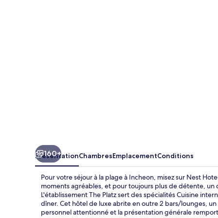
Hotel
Incheon
160+
Présentation
Chambres
Emplacement
Conditions
Pour votre séjour à la plage à Incheon, misez sur Nest Hote
moments agréables, et pour toujours plus de détente, un c
L'établissement The Platz sert des spécialités Cuisine intern
dîner. Cet hôtel de luxe abrite en outre 2 bars/lounges, un
personnel attentionné et la présentation générale rempor