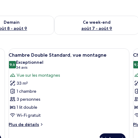
sponibilité pour demain août 8 - août 9
Vérifier la disponibilité pour ce week
Demain
Ce week-end
oût 8 - août 9
août 7 - août 9
lits, une grande fenêtre donnant sur un beau paysage, un téléviseur à écran 
Afficher
Une chambre d’hôtel moderne dotée d’un
A
7
Chambre Double Standard, vue montagne
C
toutes
t
Exceptionnel
les
9,6
le
9,
9,6 sur 10
(34 avis)
34 avis
photos
p
Vue sur les montagnes
pour
p
33 m²
ce
c
1 chambre
type
t
3 personnes
de
d
1 lit double
chambre :
c
Chambre
C
Wi-Fi gratuit
Double
D
Plus
Pl
Plus de détails
Pl
Standard,
D
de
d
détails
dé
vue
v