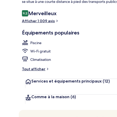
se situe à une courte distance à pied des transports public
Avis
Merveilleux
9,2
9,2 sur 10
voyageurs
Afficher 1 009 avis
Patio Suite -
Équipements populaires
Piscine
Wi-Fi gratuit
Climatisation
Tout afficher
Services et équipements principaux
(12)
Comme à la maison
(6)