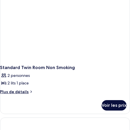
Chambre
une
Standard,
place
2
lits
une
place
Standard Twin Room Non Smoking
2 personnes
2 lits 1 place
Plus
Plus de détails
de
détails
Voir les prix
sur
le
type
de
chambre