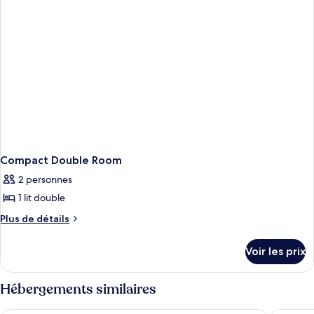
Standard
Double
Room
Non
Smoking
Compact Double Room
2 personnes
1 lit double
Plus
Plus de détails
de
détails
Voir les prix
sur
le
type
Hébergements similaires
de
chambre