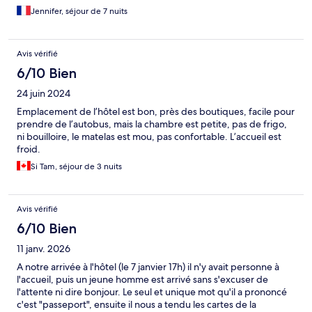
très propre et le ménage a été fait pendant la semaine où je suis
Jennifer, séjour de 7 nuits
restée. Tout était absolument parfait. La literie est bonne, j’ai
vraiment bien dormi. L’immeuble est calme. La vue donnait sur
l’immeuble en face mais ce n’était pas dérangeant. Les en-cas
Avis vérifié
près de l’accueil sont un vrai plus pour dépanner. À l’intérieur du
sac pour ma part, une bouteille de smoothie, un jus de pomme,
6/10 Bien
une barre de céréales, deux sandwiches wasa.
24 juin 2024
Emplacement de l’hôtel est bon, près des boutiques, facile pour
prendre de l’autobus, mais la chambre est petite, pas de frigo,
ni bouilloire, le matelas est mou, pas confortable. L’accueil est
froid.
Si Tam, séjour de 3 nuits
Avis vérifié
6/10 Bien
11 janv. 2026
A notre arrivée à l'hôtel (le 7 janvier 17h) il n'y avait personne à
l'accueil, puis un jeune homme est arrivé sans s'excuser de
l'attente ni dire bonjour. Le seul et unique mot qu'il a prononcé
c'est "passeport", ensuite il nous a tendu les cartes de la