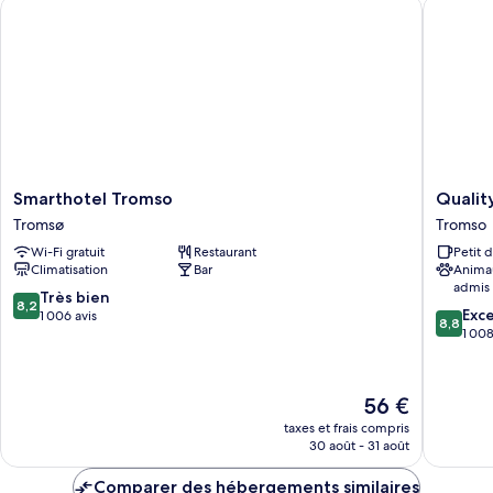
Smarthotel Tromso
Quality 
Compact
Double
Room
Smarthotel
Quality
Smarthotel Tromso
Qualit
Tromso
Hotel
Tromsø
Tromso
Tromsø
Grand
Wi-Fi gratuit
Restaurant
Petit 
Tromso
Climatisation
Bar
Anima
Tromso
admis
8.2
Très bien
8,2
8.8
Exce
sur
1 006 avis
8,8
sur
1 008
10,
10,
Très
Excellen
bien,
1 008 av
1 006 avis
Le
56 €
nouveau
taxes et frais compris
prix
30 août - 31 août
est
de
Comparer des hébergements similaires