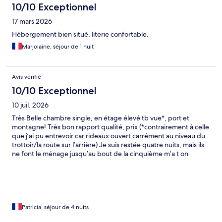
10/10 Exceptionnel
17 mars 2026
Hébergement bien situé, literie confortable.
Marjolaine, séjour de 1 nuit
Avis vérifié
10/10 Exceptionnel
10 juil. 2026
Très Belle chambre single, en étage élevé tb vue*, port et
montagne! Très bon rapport qualité, prix (*contrairement à celle
que j’ai pu entrevoir car rideaux ouvert carrément au niveau du
trottoir/la route sur l’arrière) Je suis restée quatre nuits, mais ils
ne font le ménage jusqu’au bout de la cinquième m’a t on
répondu . (Possibilité de laisser de la nourriture dans leur frigo
au rez-de-chaussée)
Patricia, séjour de 4 nuits