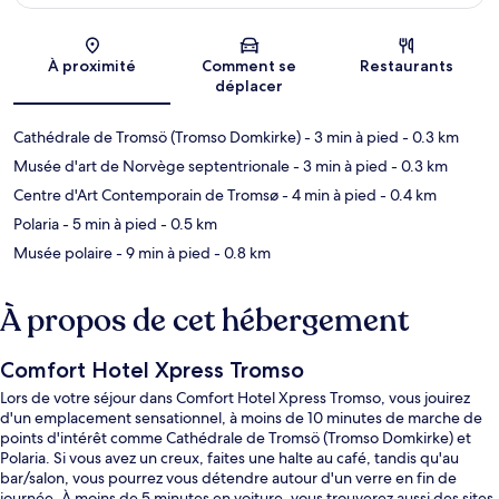
Carte
À proximité
Comment se
Restaurants
déplacer
Cathédrale de Tromsö (Tromso Domkirke)
- 3 min à pied
- 0.3 km
Musée d'art de Norvège septentrionale
- 3 min à pied
- 0.3 km
Centre d'Art Contemporain de Tromsø
- 4 min à pied
- 0.4 km
Polaria
- 5 min à pied
- 0.5 km
Musée polaire
- 9 min à pied
- 0.8 km
À propos de cet hébergement
Comfort Hotel Xpress Tromso
Lors de votre séjour dans Comfort Hotel Xpress Tromso, vous jouirez
d'un emplacement sensationnel, à moins de 10 minutes de marche de
points d'intérêt comme Cathédrale de Tromsö (Tromso Domkirke) et
Polaria. Si vous avez un creux, faites une halte au café, tandis qu'au
bar/salon, vous pourrez vous détendre autour d'un verre en fin de
journée. À moins de 5 minutes en voiture, vous trouverez aussi des sites