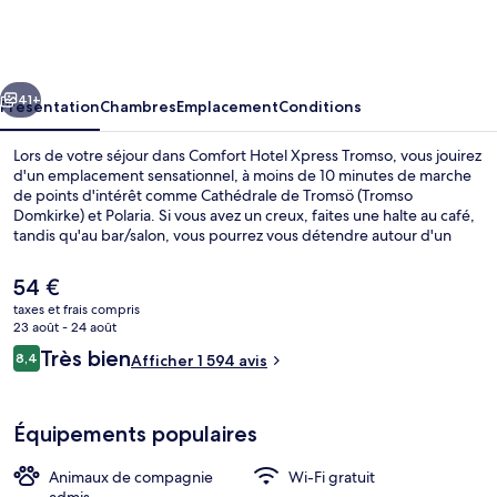
Hotel
Xpress
Tromso
cédent
Suivant
41+
Présentation
Chambres
Emplacement
Conditions
Lors de votre séjour dans Comfort Hotel Xpress Tromso, vous jouirez
d'un emplacement sensationnel, à moins de 10 minutes de marche
de points d'intérêt comme Cathédrale de Tromsö (Tromso
Domkirke) et Polaria. Si vous avez un creux, faites une halte au café,
tandis qu'au bar/salon, vous pourrez vous détendre autour d'un
verre en fin de journée. À moins de 5 minutes en voiture, vous
trouverez aussi des sites comme Musée polaire et Cathédrale
Le
54 €
arctique. Le personnel attentionné et l'emplacement remportent un
prix
taxes et frais compris
franc succès auprès des autres voyageurs.
actuel
23 août - 24 août
Réception
est
Avis
Très bien
8,4
Afficher 1 594 avis
de
8,4 sur 10
voyageurs
54 €.
Équipements populaires
Animaux de compagnie
Wi-Fi gratuit