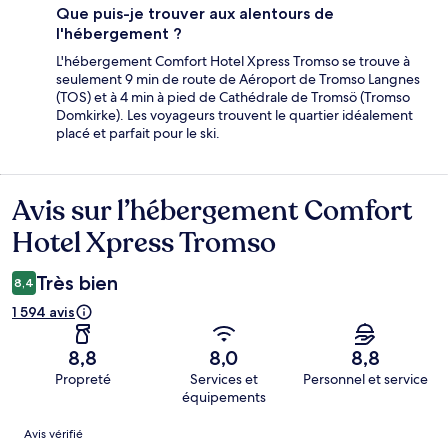
Que puis-je trouver aux alentours de
l'hébergement ?
L'hébergement Comfort Hotel Xpress Tromso se trouve à
seulement 9 min de route de Aéroport de Tromso Langnes
(TOS) et à 4 min à pied de Cathédrale de Tromsö (Tromso
Domkirke). Les voyageurs trouvent le quartier idéalement
placé et parfait pour le ski.
Avis sur l’hébergement Comfort
Avis
Hotel Xpress Tromso
Très bien
8,4
1 594 avis
8,8
8,0
8,8
Propreté
Services et
Personnel et service
équipements
Avis
Avis vérifié