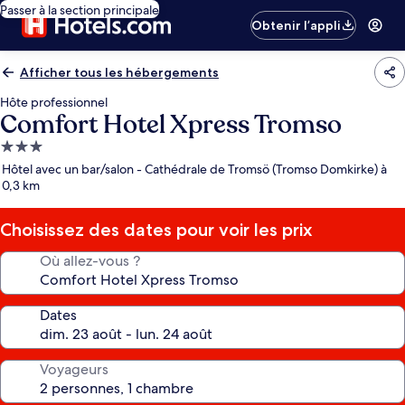
Passer à la section principale
Obtenir l’appli
Afficher tous les hébergements
Hôte professionnel
Comfort Hotel Xpress Tromso
Hébergement
3.0 étoiles
Hôtel avec un bar/salon - Cathédrale de Tromsö (Tromso Domkirke) à
0,3 km
Choisissez des dates pour voir les prix
Où allez-vous ?
Dates
Voyageurs