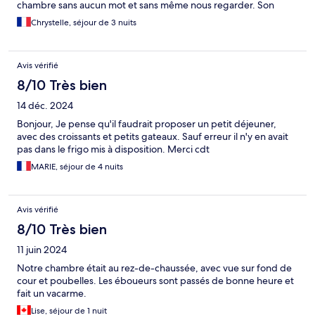
chambre sans aucun mot et sans même nous regarder. Son
téléphone a sonné, nous avons attendu mais il ne faisait pas
Chrystelle, séjour de 3 nuits
attention à nous. La chambre était basique, pourtant ce n'était
pas la chambre premier prix. Les wc pas très propres.
L'équipement n'est pas en très bon état. Le ménage n'est fait
Avis vérifié
que tous les 4 jours si non il faut payer un supplément. Aucune
boisson offerte, même pas un thé. Je trouve un peu chez pour
8/10 Très bien
la qualité. Seul avantage, l'hôtel est bien placé dans Tromso, au
14 déc. 2024
centre de tout.
Bonjour, Je pense qu'il faudrait proposer un petit déjeuner,
avec des croissants et petits gateaux. Sauf erreur il n'y en avait
pas dans le frigo mis à disposition. Merci cdt
MARIE, séjour de 4 nuits
Avis vérifié
8/10 Très bien
11 juin 2024
Notre chambre était au rez-de-chaussée, avec vue sur fond de
cour et poubelles. Les éboueurs sont passés de bonne heure et
fait un vacarme.
Lise, séjour de 1 nuit