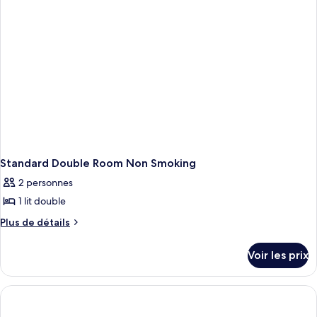
Standard
Twin
Room
Non
Smoking
Standard Double Room Non Smoking
2 personnes
1 lit double
Plus
Plus de détails
de
détails
Voir les prix
sur
le
type
de
chambre