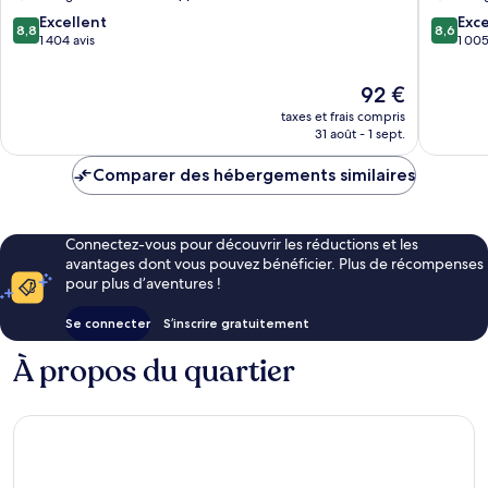
8.8
8.6
Excellent
Exce
8,8
8,6
sur
sur
1 404 avis
1 005
10,
10,
Excellent,
Excellen
Le
92 €
1 404 avis
1 005 av
nouveau
taxes et frais compris
prix
31 août - 1 sept.
est
de
Comparer des hébergements similaires
92 €
Connectez-vous pour découvrir les réductions et les
avantages dont vous pouvez bénéficier. Plus de récompenses
pour plus d’aventures !
Se connecter
S’inscrire gratuitement
À propos du quartier