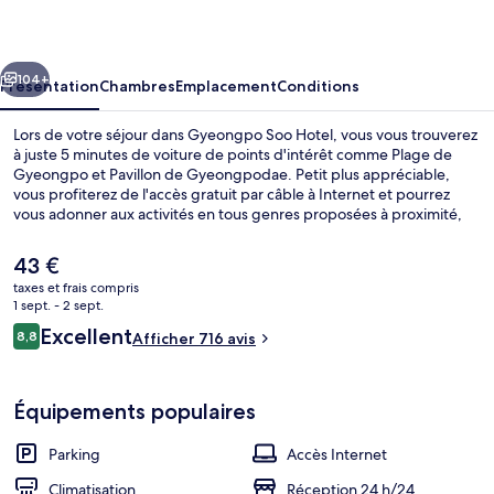
Hotel
cédent
Suivant
104+
Présentation
Chambres
Emplacement
Conditions
Lors de votre séjour dans Gyeongpo Soo Hotel, vous vous trouverez
à juste 5 minutes de voiture de points d'intérêt comme Plage de
Gyeongpo et Pavillon de Gyeongpodae. Petit plus appréciable,
vous profiterez de l'accès gratuit par câble à Internet et pourrez
vous adonner aux activités en tous genres proposées à proximité,
parmi lesquelles de la plongée sous-marine et du ski nautique. En
voiture depuis cet hôtel, il ne vous faudra pas longtemps pour vous
Le
43 €
rendre à Plage d'Anmok.
prix
taxes et frais compris
actuel
1 sept. - 2 sept.
Vue depuis l’hébergement
est
Avis
Excellent
8,8
Afficher 716 avis
de
8,8 sur 10
voyageurs
43 €.
Équipements populaires
Parking
Accès Internet
Climatisation
Réception 24 h/24