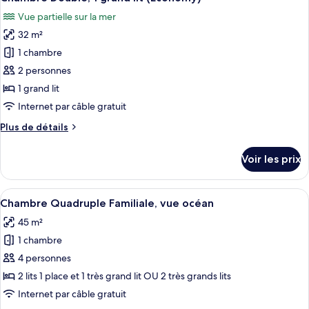
toutes
chambre
Vue partielle sur la mer
Chambre
les
Double
32 m²
photos
Deluxe,
pour
1 chambre
vue
ce
océan
2 personnes
type
1 grand lit
de
Internet par câble gratuit
chambre :
Plus
Plus de détails
Chambre
de
Double,
détails
Voir les prix
1
sur
le
grand
type
Afficher
Une chambre d’hôtel avec trois lits, un
lit
7
de
Chambre Quadruple Familiale, vue océan
toutes
(Economy)
chambre
45 m²
Chambre
les
Double,
1 chambre
photos
1
pour
4 personnes
grand
ce
lit
2 lits 1 place et 1 très grand lit OU 2 très grands lits
(Economy)
type
Internet par câble gratuit
de