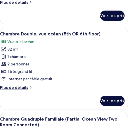
Plus
Plus de détails
chambre :
de
Chambre
détails
Voir les prix
sur
Quadruple
le
Familiale,
type
Afficher
Une plage à l’eau d’un bleu limpide, bo
vue
11
de
Chambre Double, vue océan (5th OR 6th floor)
toutes
océan
chambre
Vue sur l’océan
Chambre
les
Quadruple
32 m²
photos
Familiale,
pour
1 chambre
vue
ce
océan
2 personnes
type
1 très grand lit
de
Internet par câble gratuit
chambre :
Plus
Plus de détails
Chambre
de
Double,
détails
Voir les prix
vue
sur
le
océan
type
Afficher
Une chambre d’hôtel moderne avec deux
(5th
11
de
Chambre Quadruple Familiale (Partial Ocean View,Two
toutes
OR
chambre
Room Connected)