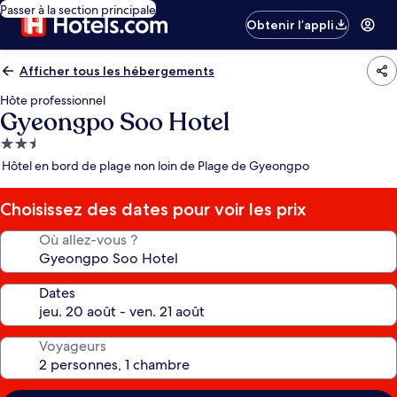
Passer à la section principale
Obtenir l’appli
Afficher tous les hébergements
Hôte professionnel
Gyeongpo Soo Hotel
Hébergement
2.5 étoiles
Hôtel en bord de plage non loin de Plage de Gyeongpo
Choisissez des dates pour voir les prix
Où allez-vous ?
Dates
Voyageurs