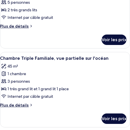
ce
partielle
5 personnes
lac
sur
type
2 très grands lits
le
de
Internet par câble gratuit
lac
chambre :
Plus
Plus de détails
Chambre
de
Quadruple
détails
Voir les prix
Familiale,
sur
le
vue
type
Afficher
Une chambre d’hôtel moderne avec un g
partielle
7
de
Chambre Triple Familiale, vue partielle sur l'océan
toutes
sur
chambre
45 m²
Chambre
les
le
Quadruple
1 chambre
photos
lac
Familiale,
pour
3 personnes
vue
ce
partielle
1 très grand lit et 1 grand lit 1 place
sur
type
Internet par câble gratuit
le
de
lac
Plus
Plus de détails
chambre :
de
Chambre
détails
Voir les prix
sur
Triple
le
Familiale,