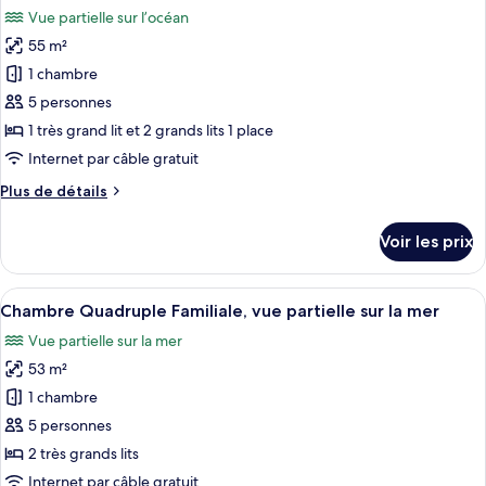
Chambre
les
6th
Vue partielle sur l’océan
Double,
photos
floor)
vue
55 m²
pour
océan
1 chambre
ce
(5th
OR
type
5 personnes
6th
de
1 très grand lit et 2 grands lits 1 place
floor)
chambre :
Internet par câble gratuit
Chambre
Plus
Plus de détails
Quadruple
de
Familiale
détails
Voir les prix
sur
(Partial
le
Ocean
type
Afficher
Une chambre d’hôtel moderne dotée d’u
View,Two
8
de
Chambre Quadruple Familiale, vue partielle sur la mer
toutes
Room
chambre
Vue partielle sur la mer
Chambre
les
Connected)
Quadruple
53 m²
photos
Familiale
pour
1 chambre
(Partial
ce
Ocean
5 personnes
View,Two
type
2 très grands lits
Room
de
Internet par câble gratuit
Connected)