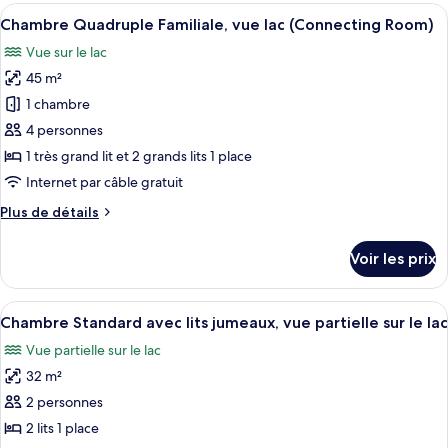
type
Afficher
Une chambre d’hôtel moderne équipée d
vue
5
de
Chambre Quadruple Familiale, vue lac (Connecting Room)
toutes
partielle
chambre
Vue sur le lac
Chambre
les
sur
Triple
45 m²
photos
l'océan
Familiale,
pour
1 chambre
vue
ce
partielle
4 personnes
sur
type
1 très grand lit et 2 grands lits 1 place
l'océan
de
Internet par câble gratuit
chambre :
Plus
Plus de détails
Chambre
de
Quadruple
détails
Voir les prix
Familiale,
sur
le
vue
type
Afficher
Une chambre d’hôtel moderne équipée de
lac
6
de
Chambre Standard avec lits jumeaux, vue partielle sur le lac
toutes
(Connecting
chambre
Vue partielle sur le lac
Chambre
les
Room)
Quadruple
32 m²
photos
Familiale,
pour
2 personnes
vue
ce
lac
2 lits 1 place
(Connecting