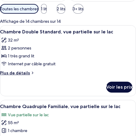
Filtres
Toutes les chambres
1 lit
2 lits
3+ lits
disponibles
pour
Affichage de 14 chambres sur 14
les
Afficher
Une chambre d’hôtel moderne dotée d’un
5
Chambre Double Standard, vue partielle sur le lac
chambres
toutes
32 m²
les
2 personnes
photos
pour
1 très grand lit
ce
Internet par câble gratuit
type
Plus
Plus de détails
de
de
chambre :
détails
Voir les prix
sur
Chambre
le
Double
type
Afficher
Une chambre d’hôtel avec deux lits, un
Standard,
8
de
Chambre Quadruple Familiale, vue partielle sur le lac
toutes
chambre
vue
Vue partielle sur le lac
Chambre
les
partielle
Double
55 m²
photos
sur
Standard,
pour
1 chambre
le
vue