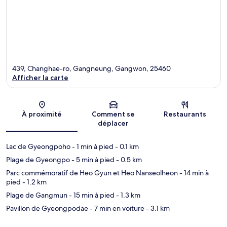
439, Changhae-ro, Gangneung, Gangwon, 25460
Afficher la carte
Carte
À proximité
Comment se
Restaurants
déplacer
Lac de Gyeongpoho
- 1 min à pied
- 0.1 km
Plage de Gyeongpo
- 5 min à pied
- 0.5 km
Parc commémoratif de Heo Gyun et Heo Nanseolheon
- 14 min à
pied
- 1.2 km
Plage de Gangmun
- 15 min à pied
- 1.3 km
Pavillon de Gyeongpodae
- 7 min en voiture
- 3.1 km