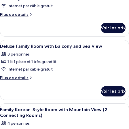
Internet par câble gratuit
Plus
Plus de détails
de
détails
Voir les prix
sur
le
type
Afficher
Bureau, espace de travail pour ordina
7
de
Deluxe Family Room with Balcony and Sea View
toutes
chambre
3 personnes
Deluxe
les
Double
1 lit 1 place et 1 très grand lit
photos
Room
pour
Internet par câble gratuit
With
ce
Sea
Plus
Plus de détails
View
type
de
détails
de
Voir les prix
sur
chambre :
le
Deluxe
type
Afficher
Une chambre d’hôtel équipée d’un lit,
6
Family
de
Family Korean-Style Room with Mountain View (2
toutes
chambre
Room
Connecting Rooms)
Deluxe
les
with
4 personnes
Family
photos