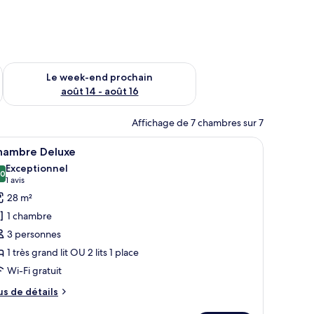
-end août 7 - août 9
Vérifier la disponibilité pour le week-end prochain août 14 - a
Le week-end prochain
août 14 - août 16
Affichage de 7 chambres sur 7
au
fficher
Une chambre d’hôtel avec deux lits, un bureau,
6
hambre Deluxe
outes
Exceptionnel
s
,0
10,0 sur 10
(1 avis)
1 avis
hotos
28 m²
our
1 chambre
e
3 personnes
ype
1 très grand lit OU 2 lits 1 place
e
Wi-Fi gratuit
hambre :
hambre
us
us de détails
eluxe
e