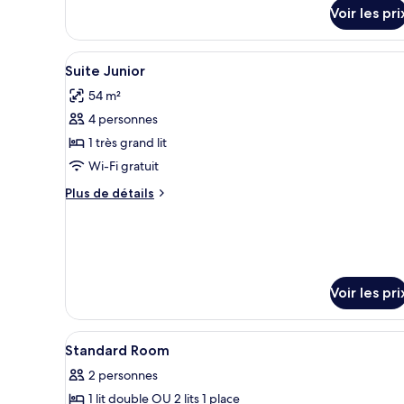
chambre
Voir les pri
Junior
Suite
Afficher
Une chambre d’hôtel avec un lit
7
Suite Junior
toutes
54 m²
les
4 personnes
photos
pour
1 très grand lit
ce
Wi-Fi gratuit
type
Plus
Plus de détails
de
de
chambre :
détails
sur
Suite
le
Junior
type
de
Voir les pri
chambre
Suite
Junior
Afficher
Coffres-forts dans les chambr
4
Standard Room
toutes
2 personnes
les
1 lit double OU 2 lits 1 place
photos