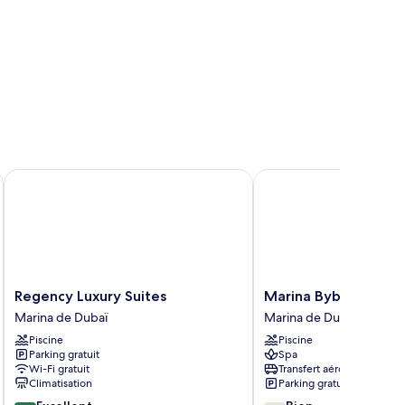
Regency Luxury Suites
Marina Byblos Hotel
Regency
Marina
Regency Luxury Suites
Marina Byblos Hotel
Luxury
Byblos
Marina de Dubaï
Marina de Dubaï
Suites
Hotel
Piscine
Piscine
Marina
Marina
Parking gratuit
Spa
de
de
Wi-Fi gratuit
Transfert aéroport
Dubaï
Dubaï
Climatisation
Parking gratuit