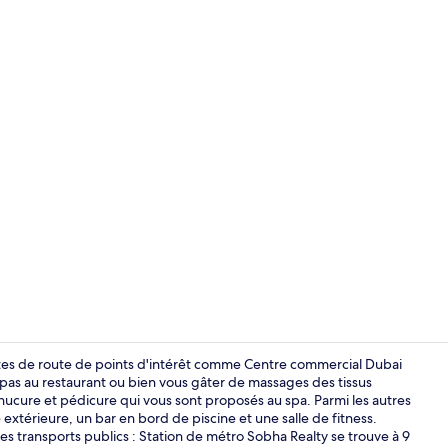
Vidéo du cr
s de route de points d'intérêt comme Centre commercial Dubai
epas au restaurant ou bien vous gâter de massages des tissus
cure et pédicure qui vous sont proposés au spa. Parmi les autres
Coffres-fort
xtérieure, un bar en bord de piscine et une salle de fitness.
es transports publics : Station de métro Sobha Realty se trouve à 9