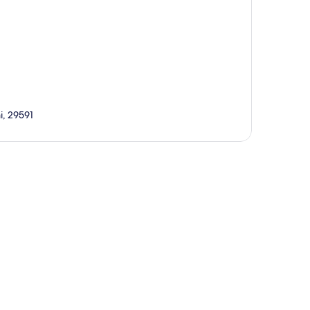
i, 29591
te