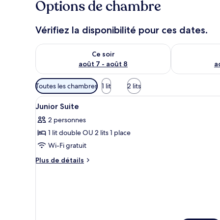
Options de chambre
Vérifiez la disponibilité pour ces dates.
Vérifier la disponibilité pour ce soir août 7 - août 8
Vérifier la di
Ce soir
août 7 - août 8
a
Filtres
Toutes les chambres
1 lit
2 lits
disponibles
Afficher
Coffres-forts dans les chambr
pour
4
Junior Suite
toutes
les
2 personnes
les
chambres
1 lit double OU 2 lits 1 place
photos
pour
Wi-Fi gratuit
ce
Plus
Plus de détails
type
de
détails
de
sur
chambre :
le
Junior
type
Suite
de