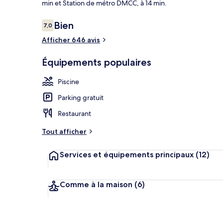
min et Station de métro DMCC, à 14 min.
Avis
Bien
7,0
7,0 sur 10
voyageurs
Afficher 646 avis
Extérieur
Équipements populaires
Piscine
Parking gratuit
Restaurant
Tout afficher
Services et équipements principaux
(12)
Comme à la maison
(6)