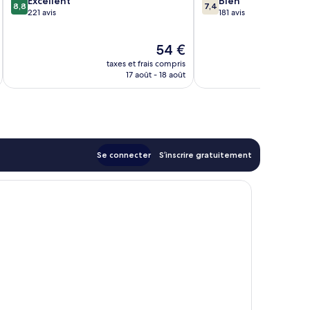
8.8
7.4
Excellent
Bien
8,8
7,4
sur
sur
221 avis
181 avis
10,
10,
Excellent,
Bien,
Le
54 €
221 avis
181 avis
u
nouveau
taxes et frais compris
tax
prix
17 août - 18 août
est
de
54 €
Se connecter
S’inscrire gratuitement