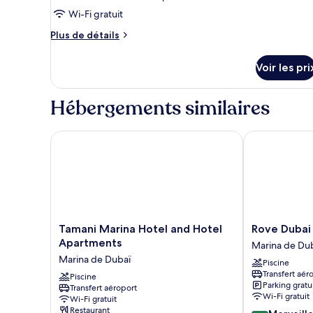
pour
Wi-Fi gratuit
ce
Plus
Plus de détails
type
de
détails
de
Voir les pri
sur
chambre :
le
Standard
type
Hébergements similaires
Room
de
chambre
Standard
Tamani Marina Hotel and Hotel Apartments
Rove Dubai M
Room
Tamani
Rove
Tamani Marina Hotel and Hotel
Rove Dubai
Marina
Dubai
Apartments
Marina de Du
Hotel
Marina
Marina de Dubaï
Piscine
and
Marina
Transfert aér
Hotel
Piscine
de
Parking gratu
Transfert aéroport
Apartments
Dubaï
Wi-Fi gratuit
Wi-Fi gratuit
Marina
Restaurant