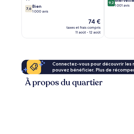
9.2
Merveill
de
9,2
sur
1 001 avis
7.6
Dubaï
Bien
7,6
10,
sur
1 000 avis
Merveilleux,
10,
Le
74 €
1 001 avis
Bien,
nouveau
1 000 avis
taxes et frais compris
prix
11 août - 12 août
est
de
74 €
Connectez-vous pour découvrir les 
pouvez bénéficier. Plus de récompen
À propos du quartier