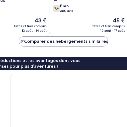
eux
Dubaï
7.6
Bien
7,6
sur
380 avis
10,
Le
Le
43 €
45 €
Bien,
nouveau
nouvea
380 avis
taxes et frais compris
taxes et frais compris
prix
prix
13 août - 14 août
16 août - 17 août
est
est
de
de
Comparer des hébergements similaires
43 €
45 €
réductions et les avantages dont vous
ses pour plus d’aventures !