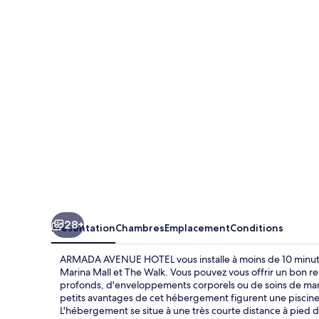
AVENUE
HOTEL
28+
Présentation
Chambres
Emplacement
Conditions
ARMADA AVENUE HOTEL vous installe à moins de 10 minute
Marina Mall et The Walk. Vous pouvez vous offrir un bon r
profonds, d'enveloppements corporels ou de soins de manu
petits avantages de cet hébergement figurent une piscine e
L'hébergement se situe à une très courte distance à pied d