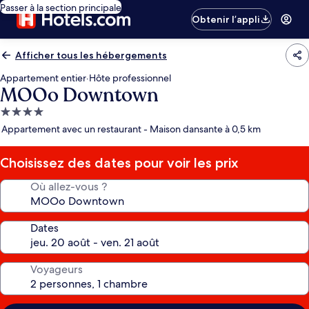
Passer à la section principale
Obtenir l’appli
Afficher tous les hébergements
Appartement entier
·
Hôte professionnel
MOOo Downtown
Hébergement
4.0 étoiles
Appartement avec un restaurant - Maison dansante à 0,5 km
Choisissez des dates pour voir les prix
Où allez-vous ?
Dates
Voyageurs