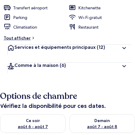
é
b
Transfert aéroport
Kitchenette
e
r
Parking
Wi-Fi gratuit
g
Climatisation
Restaurant
e
m
Tout afficher
e
n
Services et équipements principaux
(12)
t
s
Comme à la maison
(6)
l
e
s
m
Options de chambre
i
e
u
Vérifiez la disponibilité pour ces dates.
x
Vérifier la disponibilité pour ce soir août 6 - août 7
Vérifier la disponibilité pour 
n
Ce soir
Demain
o
août 6 - août 7
août 7 - août 8
t