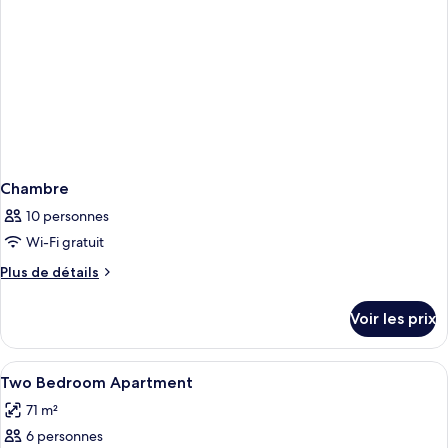
Apartment
Chambre
10 personnes
Wi-Fi gratuit
Plus
Plus de détails
de
détails
Voir les prix
sur
le
type
Afficher
Une chambre à coucher moderne, compr
12
de
Two Bedroom Apartment
toutes
chambre
71 m²
Chambre
les
6 personnes
photos