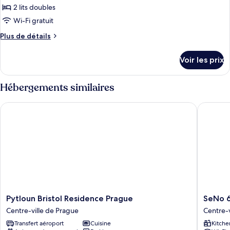
pour
2 lits doubles
ce
Wi-Fi gratuit
type
Plus
Plus de détails
de
de
chambre :
détails
Voir les prix
sur
Two
le
Bedroom
type
Hébergements similaires
Apartment
de
chambre
Pytloun Bristol Residence Prague
SeNo 6 
Two
Bedroom
Apartment
Pytloun
SeNo
Pytloun Bristol Residence Prague
SeNo 
Bristol
6
Centre-ville de Prague
Centre-v
Residence
Apartme
Transfert aéroport
Cuisine
Kitche
Prague
Centre-