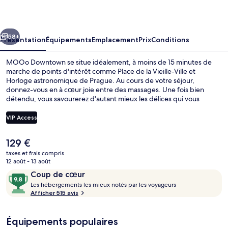
cédent
Suivant
58+
Présentation
Équipements
Emplacement
Prix
Conditions
MOOo Downtown se situe idéalement, à moins de 15 minutes de
marche de points d'intérêt comme Place de la Vieille-Ville et
Horloge astronomique de Prague. Au cours de votre séjour,
donnez-vous en à cœur joie entre des massages. Une fois bien
détendu, vous savourerez d'autant mieux les délices qui vous
attendent au café. Parmi les petits plus des appartements : une
kitchenette, une télévision à écran plat et un pommeau de douche à
VIP Access
« effet pluie », de quoi agrémenter votre séjour. Les autres
voyageurs ne disent que du bien en ce qui concerne le personnel
Le
129 €
attentionné. Les transports publics sont rapidement accessibles à
Espace de soins pour les couples, mas
prix
pied : Station de métro Myslíkova se situe à quelques pas et Station
taxes et frais compris
actuel
12 août - 13 août
de métro Novoměstská radnice, à 2 min de marche à peine.
est
Avis
9,8
Coup de cœur
de
voyageurs
L
sur
Les hébergements les mieux notés par les voyageurs
129 €.
e
Afficher 515 avis
10,
s
Coup
de
Équipements populaires
h
cœur