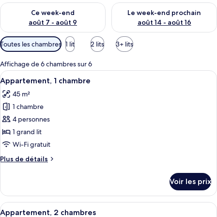
é
Vérifier la disponibilité pour ce week-end août 7 - août 9
Vérifier la disponibilité pour 
s
Ce week-end
Le week-end prochain
août 7 - août 9
août 14 - août 16
p
a
Filtres
Toutes les chambres
1 lit
2 lits
3+ lits
r
disponibles
pour
l
Affichage de 6 chambres sur 6
les
e
Afficher
Un salon moderne avec un canapé, un t
15
Appartement, 1 chambre
chambres
s
toutes
45 m²
les
v
1 chambre
o
photos
y
pour
4 personnes
a
ce
1 grand lit
g
type
e
Wi-Fi gratuit
u
de
Plus
Plus de détails
r
chambre :
de
s
Appartement,
détails
Voir les prix
sur
1
le
chambre
type
Afficher
Appartement, 2 chambres | Coffres-for
15
de
Appartement, 2 chambres