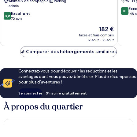
Animaux de compagnie
Parking
Wi-Fi 
Centre-
ville
admis
ville
de
10.0
Exc
10
8.8
de
Excellent
Prague
sur
148 a
8,8
sur
Prague
72 avis
10,
10,
Exceptio
Le
182 €
Excellent,
148 avis
nouveau
72 avis
taxes et frais compris
prix
17 août - 18 août
est
de
Comparer des hébergements similaires
182 €
Connectez-vous pour découvrir les réductions et les
avantages dont vous pouvez bénéficier. Plus de récompenses
pour plus d’aventures !
Se connecter
S’inscrire gratuitement
À propos du quartier