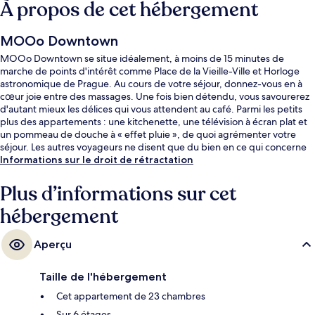
À propos de cet hébergement
MOOo Downtown
MOOo Downtown se situe idéalement, à moins de 15 minutes de
marche de points d'intérêt comme Place de la Vieille-Ville et Horloge
astronomique de Prague. Au cours de votre séjour, donnez-vous en à
cœur joie entre des massages. Une fois bien détendu, vous savourerez
d'autant mieux les délices qui vous attendent au café. Parmi les petits
plus des appartements : une kitchenette, une télévision à écran plat et
un pommeau de douche à « effet pluie », de quoi agrémenter votre
séjour. Les autres voyageurs ne disent que du bien en ce qui concerne
le personnel attentionné. Les transports publics sont rapidement
Informations sur le droit de rétractation
accessibles à pied : Station de métro Myslíkova se situe à quelques pas
et Station de métro Novoměstská radnice, à 2 min de marche à peine.
Plus d’informations sur cet
hébergement
Aperçu
Taille de l'hébergement
Cet appartement de 23 chambres
Sur 6 étages