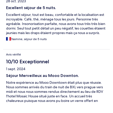
28 oct. 2023
Excellent séjour de 5 nuits.
Excellent séjour, tout est beau, confortable et la localisation est
incroyable. Café, thé, ménage tous les jours. Personne très
agréable. Insonorisation parfaite, nous avons tous très très bien
dormi. Seul tout petit détail un peu négatif, les couettes étaient
jaunies mais les draps étaient propres mais ça nous a surpris.
Yasmine, séjour de 5 nuits
Avis vérifié
10/10 Exceptionnel
1 sept. 2024
Séjour Merveilleux au Mooo Downton.
Notre expérience au Mooo Downtown était plus que réussie.
Nous sommes arrivés du train de nuit de BXL vers prague vers
midi et nous nous sommes rendus directement au lieu de RDV
l'hotel Mosaic House situé juste en face. Un accueil très
chaleureux puisque nous avons pu boire un verre offert en
attendant notre chambre qui était prête vers 12h30. La chambre
était située au 1er étage, très spacieuse pour nous 3 , notre fille