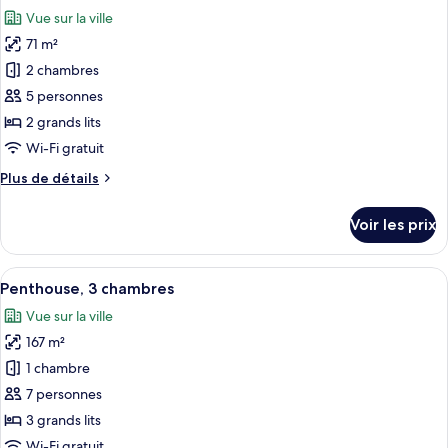
toutes
chambre
Vue sur la ville
Appartement,
les
1
71 m²
photos
chambre
pour
2 chambres
ce
5 personnes
type
2 grands lits
de
Wi-Fi gratuit
chambre :
Plus
Plus de détails
Appartement,
de
2
détails
Voir les prix
chambres
sur
le
type
Afficher
Un salon moderne avec un canapé d’ang
18
de
Penthouse, 3 chambres
toutes
chambre
Vue sur la ville
Appartement,
les
2
167 m²
photos
chambres
pour
1 chambre
ce
7 personnes
type
3 grands lits
de
Wi-Fi gratuit