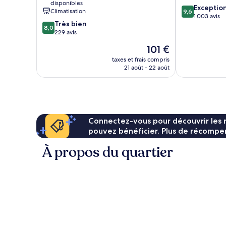
disponibles
9.6
Exceptio
Climatisation
9,6
sur
1 003 avis
8.0
Très bien
10,
8,0
sur
229 avis
Exceptionnel,
10,
1 003 avis
Le
101 €
Très
nouveau
bien,
taxes et frais compris
prix
21 août - 22 août
229 avis
est
de
101 €
Connectez-vous pour découvrir les 
pouvez bénéficier. Plus de récompen
À propos du quartier