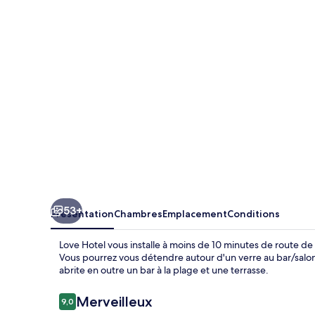
53+
Présentation
Chambres
Emplacement
Conditions
Love Hotel vous installe à moins de 10 minutes de route d
Vous pourrez vous détendre autour d'un verre au bar/salon
abrite en outre un bar à la plage et une terrasse.
Avis
Merveilleux
9,0
9,0 sur 10
voyageurs