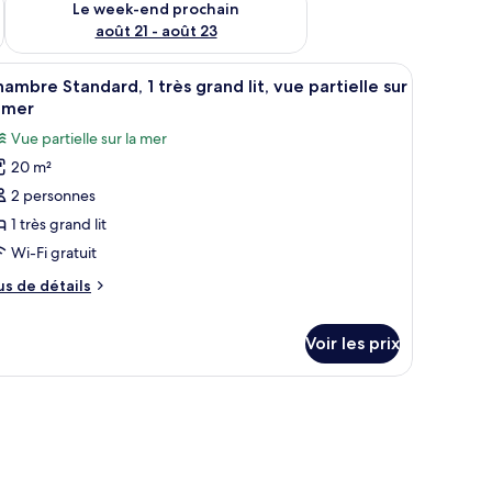
Le week-end prochain
août 21 - août 23
z-de-chaussée | Coffres-forts dans les chambres, rideaux occultants
fficher
Chambre Standard, 1 très grand lit, vue partiel
6
ambre Standard, 1 très grand lit, vue partielle sur
outes
 mer
s
Vue partielle sur la mer
hotos
20 m²
our
2 personnes
e
ype
1 très grand lit
e
Wi-Fi gratuit
hambre :
us
us de détails
hambre
e
tandard,
tails
Voir les prix
r
rès
pe
rand
e
hambre
t,
hambre
ue
andard,
rtielle