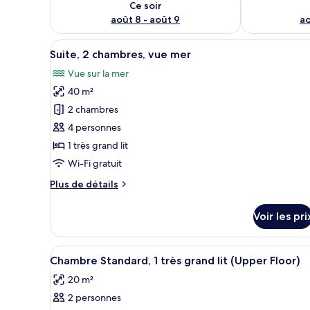
Ce soir
août 8 - août 9
ao
Afficher
Suite, 2 chambres, vue mer | Te
5
Suite, 2 chambres, vue mer
toutes
Vue sur la mer
les
40 m²
photos
pour
2 chambres
ce
4 personnes
type
1 très grand lit
de
Wi-Fi gratuit
chambre :
Plus
Plus de détails
Suite,
de
2
détails
Voir les pri
chambres,
sur
le
vue
type
Afficher
Chambre Standard, 1 très grand 
mer
2
de
Chambre Standard, 1 très grand lit (Upper Floor)
toutes
chambre
20 m²
Suite,
les
2
2 personnes
photos
chambres,