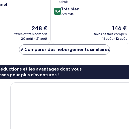
admis
nnel
8.4
Très bien
8,4
sur
724 avis
10,
Très
Le
Le
248 €
146 €
bien,
nouveau
nouveau
taxes et frais compris
taxes et frais compris
724 avis
prix
prix
20 août - 21 août
11 août - 12 août
est
est
de
de
Comparer des hébergements similaires
248 €
146 €
réductions et les avantages dont vous
ses pour plus d’aventures !