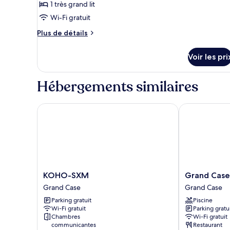
pour
1 très grand lit
vue
ce
mer
Wi-Fi gratuit
type
Plus
Plus de détails
de
de
chambre :
détails
Voir les pri
sur
Chambre
le
Standard,
type
Hébergements similaires
1
de
chambre
très
Chambre
KOHO-SXM
Grand Case B
grand
Standard,
lit
1
(Upper
très
grand
Floor)
lit
(Upper
Floor)
KOHO-
Grand
KOHO-SXM
Grand Case
SXM
Case
Grand Case
Grand Case
Grand
Beach
Parking gratuit
Piscine
Case
Club
Wi-Fi gratuit
Parking gratu
Grand
Chambres
Wi-Fi gratuit
Case
communicantes
Restaurant