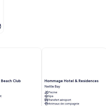
chaussée
s
tr
rez-
gr
la
de-
lit,
chaussée
m
vu
pa
su
x
la
m
each Club
Hommage Hotel & Residences
Hommage
 Beach Club
Hommage Hotel & Residences
Hotel
Nettle Bay
&
Piscine
Residences
it
Spa
Nettle
Transfert aéroport
Bay
Animaux de compagnie