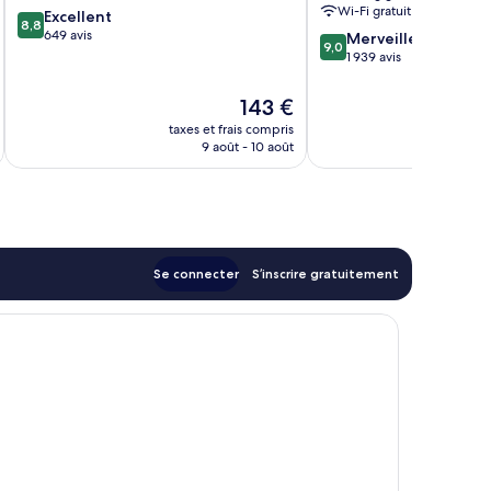
Wi-Fi gratuit
8.8
Excellent
Key
8,8
sur
649 avis
9.0
Merveilleux
9,0
10,
sur
1 939 avis
Excellent,
10,
649 avis
Merveilleux,
Le
143 €
1 939 avis
nouveau
taxes et frais compris
tax
prix
9 août - 10 août
est
de
143 €
Se connecter
S’inscrire gratuitement