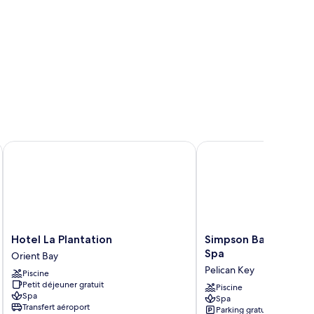
ur
ès
and
er
e
rtielle
r
er
Hotel La Plantation
Simpson Bay Resort, M
Hotel
Simpson
Hotel La Plantation
Simpson Bay Resort,
La
Bay
Spa
Orient Bay
Plantation
Resort,
Pelican Key
Piscine
Orient
Marina
Petit déjeuner gratuit
Bay
&
Piscine
Spa
Spa
Spa
Transfert aéroport
Parking gratuit
Pelican