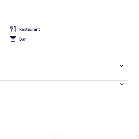
ssons
Restaurant
Bar
sponibilité pour demain août 9 - août 10
Vérifier la disponibilité pour ce week