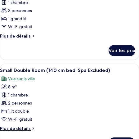
pour
1 chambre
(SPA
ce
Excluded)
3 personnes
type
1 grand lit
de
Wi-Fi gratuit
chambre :
Plus
Plus de détails
Chambre
de
Double
détails
Voir les prix
Supérieure
sur
le
(SPA
type
Afficher
Une chambre d’hôtel avec un lit, un bu
Excluded)
2
de
Small Double Room (140 cm bed, Spa Excluded)
toutes
chambre
Vue sur la ville
Chambre
les
Double
8 m²
photos
Supérieure
pour
1 chambre
(SPA
ce
Excluded)
2 personnes
type
1 lit double
de
Wi-Fi gratuit
chambre :
Plus
Plus de détails
Small
de
Double