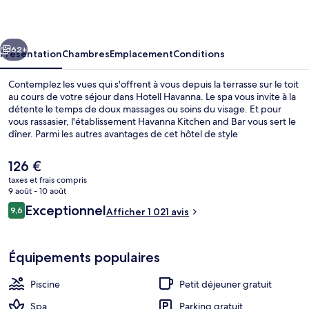
cédent
Suivant
62+
Présentation
Chambres
Emplacement
Conditions
Contemplez les vues qui s'offrent à vous depuis la terrasse sur le toit
au cours de votre séjour dans Hotell Havanna. Le spa vous invite à la
détente le temps de doux massages ou soins du visage. Et pour
vous rassasier, l'établissement Havanna Kitchen and Bar vous sert le
dîner. Parmi les autres avantages de cet hôtel de style
méditerranéen, on trouve une piscine couverte, un bar / salon et un
bain à remous, l'idéal pour des vacances sans soucis. Les autres
Le
126 €
voyageurs sont séduits par le personnel attentionné.
prix
taxes et frais compris
actuel
9 août - 10 août
Petit déjeuner continental compris tous
est
Avis
Exceptionnel
9,6
Afficher 1 021 avis
de
9,6 sur 10
voyageurs
126 €.
Équipements populaires
Piscine
Petit déjeuner gratuit
Spa
Parking gratuit