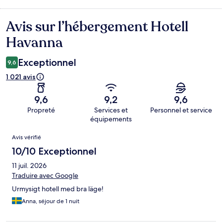
Avis sur l’hébergement Hotell
Avis
Havanna
Exceptionnel
9,6
1 021 avis
9,6
9,2
9,6
Propreté
Services et
Personnel et service
équipements
Avis
Avis vérifié
10/10 Exceptionnel
11 juil. 2026
Traduire avec Google
Urmysigt hotell med bra läge!
Anna, séjour de 1 nuit