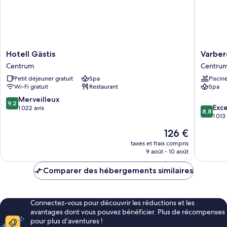
jumeaux
(Spa
Excluded)
Hotell
Varberg
Hotell Gästis
Varber
Gästis
Stadshot
Centrum
Centru
Centrum
&
Petit déjeuner gratuit
Spa
Piscin
Asia
Wi-Fi gratuit
Restaurant
Spa
Spa
Centru
9.2
Merveilleux
9,2
8.8
Exce
sur
1 022 avis
8,8
sur
1 013
10,
10,
Merveilleux,
Le
126 €
Excellen
1 022 avis
nouveau
1 013 avi
taxes et frais compris
prix
9 août - 10 août
est
de
Comparer des hébergements similaires
126 €
Connectez-vous pour découvrir les réductions et les
avantages dont vous pouvez bénéficier. Plus de récompenses
pour plus d’aventures !