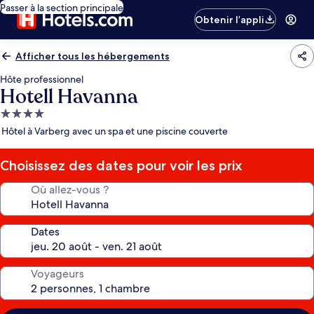
Passer à la section principale
Obtenir l’appli
Afficher tous les hébergements
Hôte professionnel
Hotell Havanna
Hébergement
4.0 étoiles
Hôtel à Varberg avec un spa et une piscine couverte
Choisissez des dates pour voir les prix
Où allez-vous ?
Dates
Voyageurs