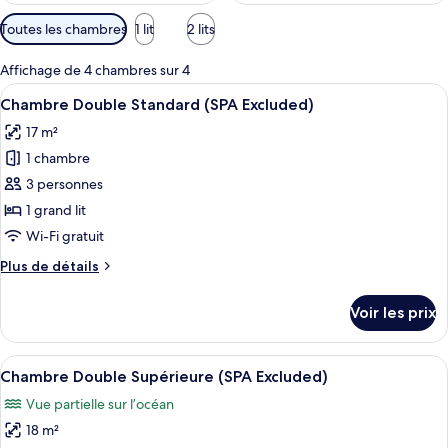
Filtres
Toutes les chambres
1 lit
2 lits
disponibles
pour
Affichage de 4 chambres sur 4
les
Afficher
Une table en osier avec deux verres à 
3
Chambre Double Standard (SPA Excluded)
chambres
toutes
17 m²
les
1 chambre
photos
pour
3 personnes
ce
1 grand lit
type
Wi-Fi gratuit
de
Plus
Plus de détails
chambre :
de
Chambre
détails
Voir les prix
sur
Double
le
Standard
type
Afficher
Une chambre avec un grand lit, un bur
(SPA
3
de
Chambre Double Supérieure (SPA Excluded)
toutes
Excluded)
chambre
Vue partielle sur l’océan
Chambre
les
Double
18 m²
photos
Standard