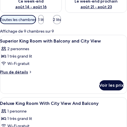
Ce week-end
Le week-end prochain
août 14 - août 16
août 21 - août 23
Filtres
Toutes les chambres
1 lit
2 lits
disponibles
pour
Affichage de 9 chambres sur 9
les
Afficher
Une chambre d’hôtel équipée d’un lit,
2
Superior King Room with Balcony and City View
chambres
toutes
2 personnes
les
1 très grand lit
photos
pour
Wi-Fi gratuit
ce
Plus
Plus de détails
type
de
détails
de
Voir les prix
sur
chambre :
le
Superior
type
Afficher
Coffres-forts dans les chambres, burea
6
King
de
Deluxe King Room With City View And Balcony
toutes
chambre
Room
1 personne
Superior
les
with
King
1 très grand lit
photos
Balcony
Room
pour
Wi-Fi gratuit