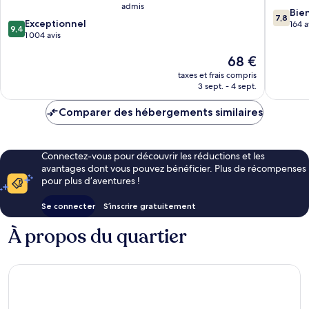
admis
7.8
Bie
7,8
9.4
Exceptionnel
sur
164 a
9,4
sur
1 004 avis
10,
10,
Bien,
Le
68 €
Exceptionnel,
164 avis
nouveau
1 004 avis
taxes et frais compris
prix
3 sept. - 4 sept.
est
de
Comparer des hébergements similaires
68 €
Connectez-vous pour découvrir les réductions et les
avantages dont vous pouvez bénéficier. Plus de récompenses
pour plus d’aventures !
Se connecter
S’inscrire gratuitement
À propos du quartier