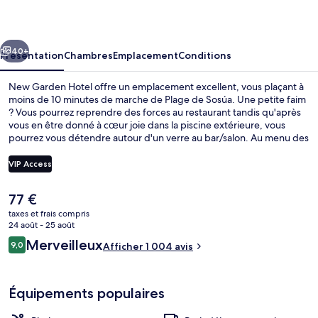
Hotel
cédent
Suivant
40+
Présentation
Chambres
Emplacement
Conditions
New Garden Hotel offre un emplacement excellent, vous plaçant à
moins de 10 minutes de marche de Plage de Sosúa. Une petite faim
? Vous pourrez reprendre des forces au restaurant tandis qu'après
vous en être donné à cœur joie dans la piscine extérieure, vous
pourrez vous détendre autour d'un verre au bar/salon. Au menu des
petits plus offerts sur place, on trouve un snack-bar/une épicerie
fine, une terrasse et un jardin. Sympa non ? Les autres voyageurs
VIP Access
adorent le personnel attentionné et l'emplacement.
Le
77 €
Piscine extérieure, chaises longues
prix
taxes et frais compris
actuel
24 août - 25 août
est
Avis
Merveilleux
9,0
Afficher 1 004 avis
de
9,0 sur 10
voyageurs
77 €.
Équipements populaires