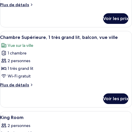
de
Plus
Plus de détails
chambre :
de
Chambre
détails
Voir les prix
sur
Deluxe
le
type
Afficher
Une chambre d’hôtel équipée d’un lit,
8
de
Chambre Supérieure, 1 très grand lit, balcon, vue ville
toutes
chambre
Vue sur la ville
Chambre
les
Deluxe
1 chambre
photos
pour
2 personnes
ce
1 très grand lit
type
Wi-Fi gratuit
de
Plus
Plus de détails
chambre :
de
Chambre
détails
Voir les prix
sur
Supérieure,
le
1
type
Afficher
Coffres-forts dans les chambres, burea
très
12
de
King Room
toutes
grand
chambre
2 personnes
Chambre
les
lit,