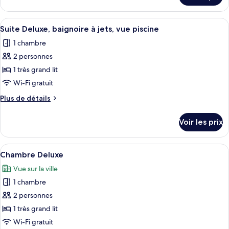
Double
le
Supérieure
type
Afficher
Une salle de bain équipée d’une baigno
(Silver
3
de
Suite Deluxe, baignoire à jets, vue piscine
toutes
Side)
chambre
1 chambre
Chambre
les
Double
2 personnes
photos
Supérieure
pour
1 très grand lit
(Silver
ce
Side)
Wi-Fi gratuit
type
Plus
Plus de détails
de
de
chambre :
détails
Voir les prix
sur
Suite
le
Deluxe,
type
Afficher
Une chambre d’hôtel équipée d’un lit,
baignoire
7
de
Chambre Deluxe
toutes
chambre
à
Vue sur la ville
Suite
les
jets,
Deluxe,
1 chambre
photos
vue
baignoire
pour
2 personnes
piscine
à
ce
jets,
1 très grand lit
vue
type
Wi-Fi gratuit
piscine