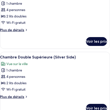
Deluxe,
1 chambre
photos
balcon,
1
pour
4 personnes
vue
très
ce
grand
ville
2 lits doubles
lit,
type
Wi-Fi gratuit
balcon,
de
vue
Plus
Plus de détails
chambre :
ville
de
Chambre
détails
Voir les prix
sur
Double
le
Deluxe
type
Afficher
Une chambre d’hôtel avec deux lits, u
6
de
Chambre Double Supérieure (Silver Side)
toutes
chambre
Vue sur la ville
Chambre
les
Double
1 chambre
photos
Deluxe
pour
4 personnes
ce
2 lits doubles
type
Wi-Fi gratuit
de
Plus
Plus de détails
chambre :
de
Chambre
détails
Voir les prix
sur