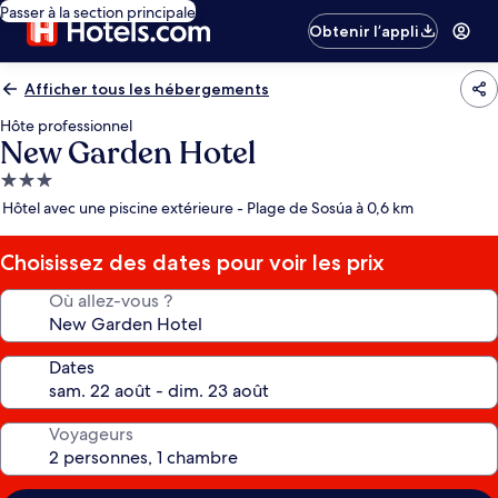
Passer à la section principale
Obtenir l’appli
Afficher tous les hébergements
Hôte professionnel
New Garden Hotel
Hébergement
3.0 étoiles
Hôtel avec une piscine extérieure - Plage de Sosúa à 0,6 km
Choisissez des dates pour voir les prix
Où allez-vous ?
Dates
Voyageurs