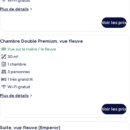
Wi-Fi gratuit
type
Plus
Plus de détails
de
de
chambre :
détails
Voir les prix
sur
Villa
le
type
Afficher
Chambre Double Premium, vue fleuve |
5
de
Chambre Double Premium, vue fleuve
toutes
chambre
Vue sur la rivière / le fleuve
Villa
les
30 m²
photos
pour
1 chambre
ce
3 personnes
type
1 très grand lit
de
Wi-Fi gratuit
chambre :
Plus
Plus de détails
Chambre
de
Double
détails
Voir les prix
Premium,
sur
le
vue
type
Afficher
Une chambre d’hôtel moderne dotée d’un
fleuve
11
de
Suite, vue fleuve (Emperor)