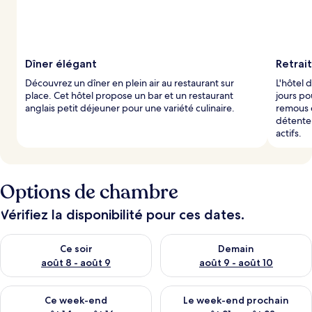
Dîner élégant
Retrai
Découvrez un dîner en plein air au restaurant sur
L'hôtel 
place. Cet hôtel propose un bar et un restaurant
jours po
anglais petit déjeuner pour une variété culinaire.
remous 
détente.
actifs.
Options de chambre
Vérifiez la disponibilité pour ces dates.
Vérifier la disponibilité pour ce soir août 8 - août 9
Vérifier la disponibilité pour 
Ce soir
Demain
août 8 - août 9
août 9 - août 10
Vérifier la disponibilité pour ce week-end août 14 - août 16
Vérifier la disponibilité pour
Ce week-end
Le week-end prochain