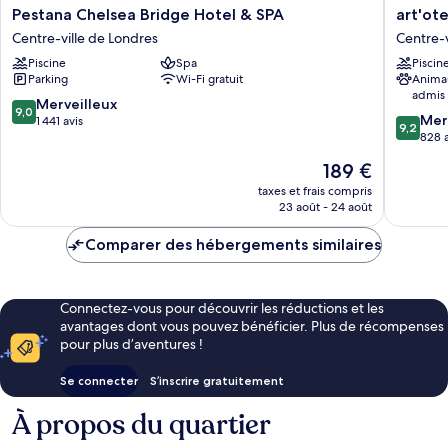
Pestana
art'otel
Pestana Chelsea Bridge Hotel & SPA
art'ot
Chelsea
London
Centre-ville de Londres
Centre-v
Bridge
Batters
Piscine
Spa
Piscin
Hotel
Power
Parking
Wi-Fi gratuit
Anima
&
Station
admis
SPA
Centre-
9.0
Merveilleux
9,0
9.2
Centre-
ville
Mer
sur
1 441 avis
9,2
sur
ville
de
828 a
10,
10,
de
Londres
Merveilleux,
Le
189 €
Merveill
Londres
1 441 avis
nouveau
828 avis
taxes et frais compris
prix
23 août - 24 août
est
de
Comparer des hébergements similaires
189 €
Connectez-vous pour découvrir les réductions et les
avantages dont vous pouvez bénéficier. Plus de récompenses
pour plus d’aventures !
Se connecter
S’inscrire gratuitement
À propos du quartier