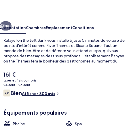
on
the
Left
cédent
Suivant
Bank
116+
Présentation
Chambres
Emplacement
Conditions
Rafayel on the Left Bank vous installe à juste 5 minutes de voiture de
points d'intérêt comme River Thames et Sloane Square. Tout un
monde de bien-être et de détente vous attend au spa, qui vous
propose des massages des tissus profonds. L'établissement Banyan
on the Thames fera le bonheur des gastronomes au moment du
petit déjeuner, du déjeuner et du dîner. Cet hôtel de luxe abrite en
outre un bar / salon, une salle de fitness et un bain à remous. Les
Le
161 €
autres voyageurs adorent le personnel attentionné.
prix
taxes et frais compris
actuel
24 août - 25 août
Bain à remous intérieur
est
Avis
Bien
7,8
Afficher 803 avis
de
7,8 sur 10
voyageurs
161 €.
Équipements populaires
Piscine
Spa