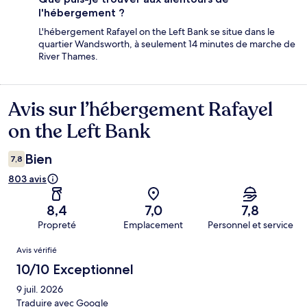
l'hébergement ?
L'hébergement Rafayel on the Left Bank se situe dans le
quartier Wandsworth, à seulement 14 minutes de marche de
River Thames.
Avis sur l’hébergement Rafayel
Avis
on the Left Bank
Bien
7,8
803 avis
8,4
7,0
7,8
Propreté
Emplacement
Personnel et service
Avis
Avis vérifié
10/10 Exceptionnel
9 juil. 2026
Traduire avec Google