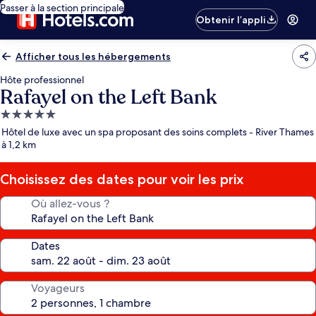
Passer à la section principale
Obtenir l’appli
Afficher tous les hébergements
Hôte professionnel
Rafayel on the Left Bank
Hébergement
5.0 étoiles
Hôtel de luxe avec un spa proposant des soins complets - River Thames
à 1,2 km
Choisissez des dates pour voir les prix
Où allez-vous ?
Dates
Voyageurs