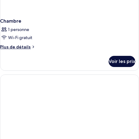
Chambre
1 personne
Wi-Fi gratuit
Plus
Plus de détails
de
détails
Voir les prix
sur
le
type
de
chambre
Chambre