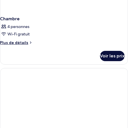
Chambre
4 personnes
Wi-Fi gratuit
Plus
Plus de détails
de
détails
Voir les prix
sur
le
type
de
chambre
Chambre