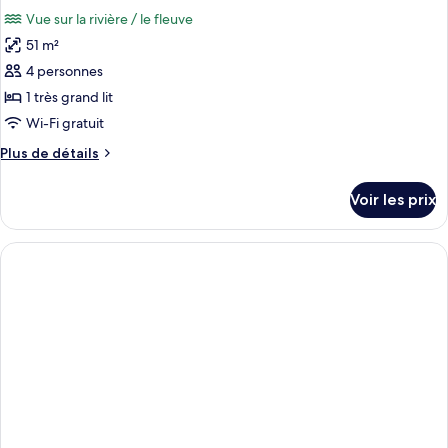
toutes
chambre
Vue sur la rivière / le fleuve
Chambre
les
Double
51 m²
photos
Premium,
pour
4 personnes
vue
ce
fleuve
1 très grand lit
type
Wi-Fi gratuit
de
Plus
Plus de détails
chambre :
de
Suite,
détails
Voir les prix
sur
vue
le
fleuve
type
(Emperor)
de
chambre
Suite,
vue
fleuve
(Emperor)