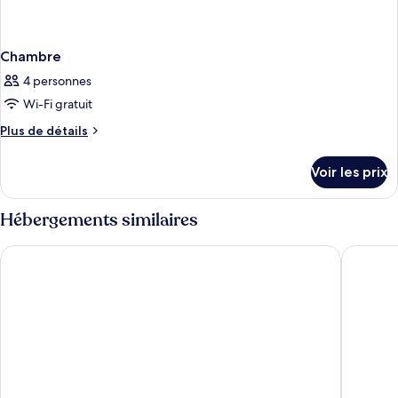
Chambre
4 personnes
Wi-Fi gratuit
Plus
Plus de détails
de
détails
Voir les prix
sur
le
type
Hébergements similaires
de
chambre
Pestana Chelsea Bridge Hotel & SPA
art'otel
Chambre