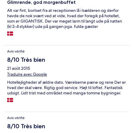
Glimrende, god morgenbuffet
Alt var fint, bortset fra at receptionen lå i kælderen og derfor
havde de nok svært ved at vide, hvad der foregik på hotellet,
som er GIGANTISK. Der var meget larm til langt ude på natten
(kl 3-4 stykker) ude på gangen pga. fulde gæster
Avis vérifié
8/10 Très bien
21 août 2015
Traduire avec Google
Hotellejligheder af ældre dato. Værelserne pæne og rene Der er
hvad der skal være. Rigtig god service. Højt til loftet. Fantastisk
udsigt. Lidt trist med området med mange tomme bygninger.
Avis vérifié
8/10 Très bien