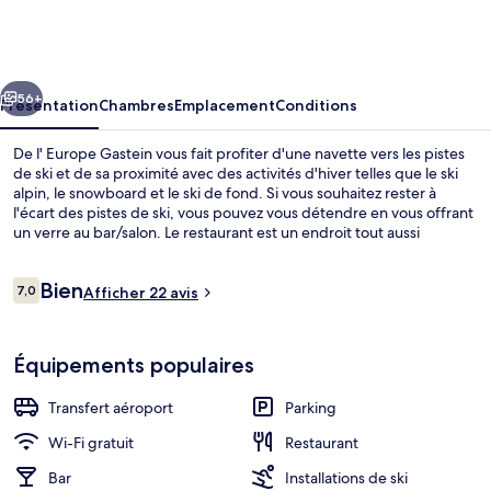
l'
Europe
Gastein
cédent
Suivant
56+
Présentation
Chambres
Emplacement
Conditions
De l' Europe Gastein vous fait profiter d'une navette vers les pistes
de ski et de sa proximité avec des activités d'hiver telles que le ski
alpin, le snowboard et le ski de fond. Si vous souhaitez rester à
l'écart des pistes de ski, vous pouvez vous détendre en vous offrant
un verre au bar/salon. Le restaurant est un endroit tout aussi
agréable pour manger un morceau. Au menu également pour les
skieurs : un local à skis.
Avis
Bien
7,0
Afficher 22 avis
7,0 sur 10
voyageurs
Façade de l’hébergement
Équipements populaires
Transfert aéroport
Parking
Wi-Fi gratuit
Restaurant
Bar
Installations de ski