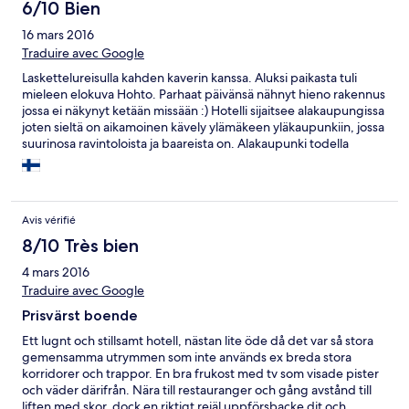
6/10 Bien
16 mars 2016
Traduire avec Google
Laskettelureisulla kahden kaverin kanssa. Aluksi paikasta tuli
mieleen elokuva Hohto. Parhaat päivänsä nähnyt hieno rakennus
jossa ei näkynyt ketään missään :) Hotelli sijaitsee alakaupungissa
joten sieltä on aikamoinen kävely ylämäkeen yläkaupunkiin, jossa
suurinosa ravintoloista ja baareista on. Alakaupunki todella
näivettynyt, rakennusten ympärillä aidat ja ravintoloita vähän.
Aamuisin kuljimme vuokra-autollamme rinteille, joten
hiihtobussin toimivuutta hotelllista hisseille ei tullut kokeiltua.
Tästä syystä laskujen jälkeiset suorat afterskiitkin jäivät
Avis vérifié
viettämättä, koska kukaan ei halunnut roudata kamoja pitkiä
matkoja. Huone oli ihan perustasoinen ja suihkusta saatiin
8/10 Très bien
kuumaa vettä pienen vääntelyn jälkeen. Plussaa parvekkeesta
4 mars 2016
jonne sai "elintarvikkeet" viilenemään. Aamupala ei lähelläkään
Traduire avec Google
Suomen hotelliaamiaisia mutta mahan sai täyteen. liikoja kasviksia
aamuaisella ei kannata odottaa.
Prisvärst boende
Ett lugnt och stillsamt hotell, nästan lite öde då det var så stora
gemensamma utrymmen som inte används ex breda stora
korridorer och trappor. En bra frukost med tv som visade pister
och väder därifrån. Nära till restauranger och gång avstånd till
liften med skor, dock en riktigt rejäl uppförsbacke dit och