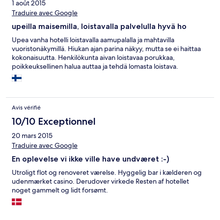
1 août 2015
Traduire avec Google
upeilla maisemilla, loistavalla palvelulla hyvä ho
Upea vanha hotelli loistavalla aamupalalla ja mahtavilla
vuoristonäkymillä. Hiukan ajan parina näkyy, mutta se ei haittaa
kokonaisuutta. Henkilökunta aivan loistavaa porukkaa,
poikkeuksellinen halua auttaa ja tehdä lomasta loistava.
Avis vérifié
10/10 Exceptionnel
20 mars 2015
Traduire avec Google
En oplevelse vi ikke ville have undværet :-)
Utroligt flot og renoveret værelse. Hyggelig bar i kælderen og
udenmærket casino. Derudover virkede Resten af hotellet
noget gammelt og lidt forsømt.