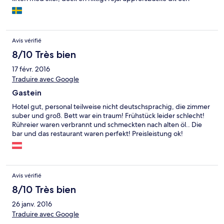
nedför hem. Där man fick ta paus för att inte bli slut, fast jag har
hyfsad kondition.
Avis vérifié
8/10 Très bien
17 févr. 2016
Traduire avec Google
Gastein
Hotel gut, personal teilweise nicht deutschsprachig, die zimmer
suber und groß. Bett war ein traum! Frühstück leider schlecht!
Rühreier waren verbrannt und schmeckten nach alten öl.. Die
bar und das restaurant waren perfekt! Preisleistung ok!
Avis vérifié
8/10 Très bien
26 janv. 2016
Traduire avec Google