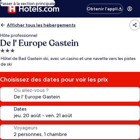
Passer à la section principale
Obtenir l’appli
Afficher tous les hébergements
Hôte professionnel
De l' Europe Gastein
Hébergement
3.0 étoiles
Hôtel de Bad Gastein ski, avec un casino et une navette vers les pistes
de ski
Choisissez des dates pour voir les prix
Où allez-vous ?
Dates
Voyageurs