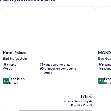
Hotel Palace
MONDI Ho
Hotel
MONDI
Hotel Palace
MONDI 
Palace
Hotel
Bad Hofgastein
Bad Gas
Bad
Bellevu
Piscine
Petit déjeuner gratuit
Piscin
Hofgastein
Gastein
Spa
Animaux de compagnie
Laveri
Bad
admis
Gastein
8.2
9.4
Très bien
Exc
8,2
9,4
sur
sur
121 avis
342 a
10,
10,
Très
Exceptio
Le
175 €
bien,
342 avis
nouveau
121 avis
taxes et frais compris
prix
17 août - 18 août
est