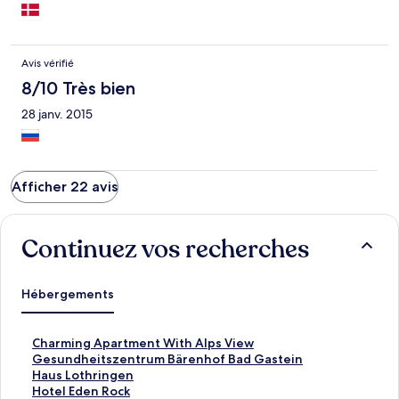
Avis vérifié
8/10 Très bien
28 janv. 2015
Afficher 22 avis
Continuez vos recherches
Hébergements
L
Charming Apartment With Alps View
i
L
Gesundheitszentrum Bärenhof Bad Gastein
e
i
L
Haus Lothringen
n
e
i
L
Hotel Eden Rock