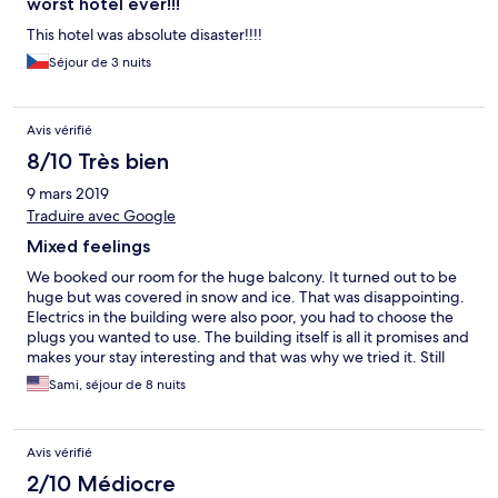
worst hotel ever!!!
This hotel was absolute disaster!!!!
Séjour de 3 nuits
Avis vérifié
8/10 Très bien
9 mars 2019
Traduire avec Google
Mixed feelings
We booked our room for the huge balcony. It turned out to be
huge but was covered in snow and ice. That was disappointing.
Electrics in the building were also poor, you had to choose the
plugs you wanted to use. The building itself is all it promises and
makes your stay interesting and that was why we tried it. Still
balcony especially was disappointing. This may seemmlike a
Sami, séjour de 8 nuits
bargain but I am not 100% sure on that. The building is
exceptional, there us no denying that.
Avis vérifié
2/10 Médiocre