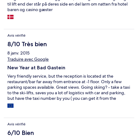
til lift end der står på deres side en del larm om natten fra hotel
baren og casino gæster
Avis vérifié
8/10 Très bien
8 janv. 2015
Traduire avec Google
New Year at Bad Gastein
Very friendly service, but the reception is located at the
restaurant/bar far away from entrance at -1 floor. Only a few
parking spaces available. Great views. Going skiing? - take a taxi
to the ski-lifts, saves you a lot of logistics with car and parking,
but have the taxi number by you ( you can get it from the
reception ). Restaurant is not open at day time - but because of
the people there, I could have my afternoon coffee there.
Probably won't work all the time - lots of cafeterias near-by.
Hotel manager, cleaning personnel, restaurant personnel really
Avis vérifié
make the best for you. Just ask.
6/10 Bien