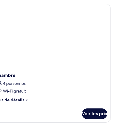
pe
e
hambre
hambre
andard
hambre
4 personnes
Wi-Fi gratuit
us
us de détails
e
tails
Voir les prix
r
pe
e