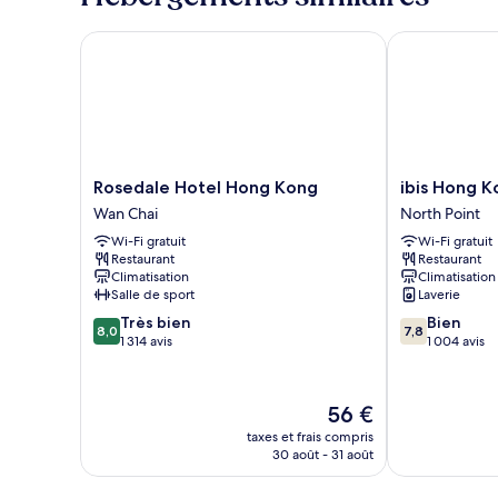
chambre
Chambre
Rosedale Hotel Hong Kong
ibis Hong Kon
Rosedale
ibis
Rosedale Hotel Hong Kong
ibis Hong K
Hotel
Hong
Wan Chai
North Point
Hong
Kong
Wi-Fi gratuit
Wi-Fi gratuit
Kong
North
Restaurant
Restaurant
Wan
Point
Climatisation
Climatisation
Chai
North
Salle de sport
Laverie
Point
8.0
7.8
Très bien
Bien
8,0
7,8
sur
sur
1 314 avis
1 004 avis
10,
10,
Très
Bien,
bien,
1 004 avis
Le
56 €
1 314 avis
nouveau
taxes et frais compris
prix
30 août - 31 août
est
de