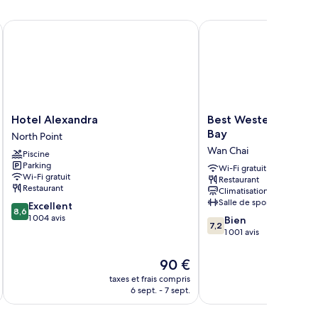
hambre
hambre
Hotel Alexandra
Best Western Hotel Ca
Hotel
Best
Hotel Alexandra
Best Western Hotel
Alexandra
Western
Bay
North Point
North
Hotel
Wan Chai
Piscine
Point
Causeway
Parking
Bay
Wi-Fi gratuit
Wi-Fi gratuit
Restaurant
Wan
Restaurant
Climatisation
Chai
Salle de sport
8.6
Excellent
8,6
sur
1 004 avis
7.2
Bien
7,2
10,
sur
1 001 avis
Excellent,
10,
1 004 avis
Bien,
Le
90 €
1 001 avis
u
nouveau
taxes et frais compris
tax
prix
6 sept. - 7 sept.
est
de