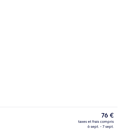
Extérieur
Le
76 €
prix
taxes et frais compris
actuel
6 sept. - 7 sept.
us Premier) | Surmatelas, minibar, coffres-forts dans les chambres, bureau
Hall
est
de