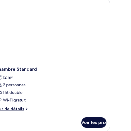
hambre
Plus
emier)
hambre Standard
12 m²
2 personnes
1 lit double
Wi-Fi gratuit
us
us de détails
e
tails
Voir les prix
r