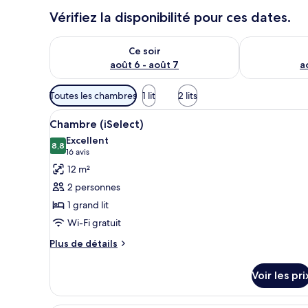
Vérifiez la disponibilité pour ces dates.
Vérifier la disponibilité pour ce soir août 6 - août 7
Vérifier la di
Ce soir
août 6 - août 7
a
Filtres
Toutes les chambres
1 lit
2 lits
disponibles
Afficher
Surmatelas, minibar, coffres-f
pour
5
Chambre (iSelect)
toutes
les
Excellent
les
8,8
chambres
8,8 sur 10
(16 avis)
16 avis
photos
12 m²
pour
2 personnes
ce
1 grand lit
type
Wi-Fi gratuit
de
chambre :
Plus
Plus de détails
de
Chambre
détails
(iSelect)
Voir les pri
sur
le
type