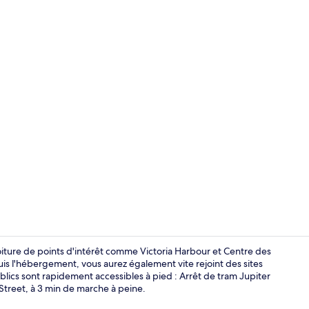
Restaurant
 voiture de points d'intérêt comme Victoria Harbour et Centre des
s l'hébergement, vous aurez également vite rejoint des sites
lics sont rapidement accessibles à pied : Arrêt de tram Jupiter
Chambre (iPl
Street, à 3 min de marche à peine.