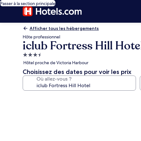
Passer à la section principale
Afficher tous les hébergements
Hôte professionnel
iclub Fortress Hill Hote
Hébergement
3.5 étoiles
Hôtel proche de Victoria Harbour
Choisissez des dates pour voir les prix
Où allez-vous ?
Galerie
photos
de
l’hébergement
iclub