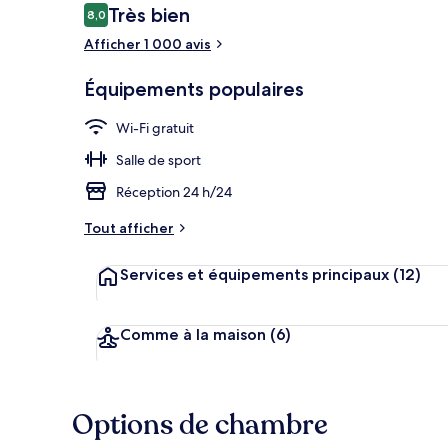
Avis
Très bien
8,0
8,0 sur 10
voyageurs
Afficher 1 000 avis
Terrasse/Pati
Équipements populaires
Wi-Fi gratuit
Salle de sport
Réception 24 h/24
Tout afficher
Services et équipements principaux
(12)
Comme à la maison
(6)
Options de chambre