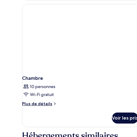
Chambre
10 personnes
Wi-Fi gratuit
Plus
Plus de détails
de
détails
Voir les pri
sur
le
type
Hébergements similaires
de