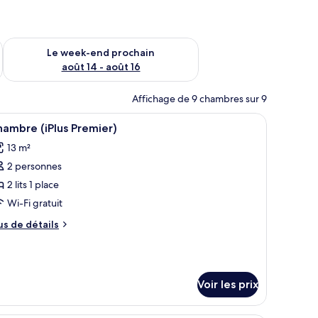
-end août 7 - août 9
Vérifier la disponibilité pour le week-end prochain août 14 - a
Le week-end prochain
août 14 - août 16
Affichage de 9 chambres sur 9
rand lit, un bureau et un miroir.
fficher
Une chambre d’hôtel moderne avec un grand lit
5
ambre (iPlus Premier)
outes
13 m²
s
2 personnes
hotos
our
2 lits 1 place
e
Wi-Fi gratuit
ype
us
us de détails
e
e
hambre :
tails
r
hambre
Plus
Voir les prix
pe
remier)
e
hambre