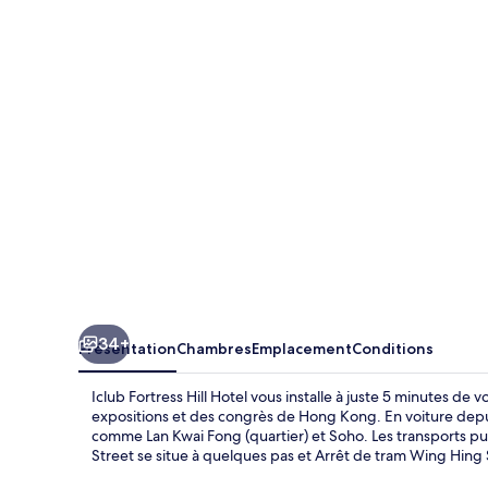
Fortress
Hill
Hotel
34+
Présentation
Chambres
Emplacement
Conditions
Iclub Fortress Hill Hotel vous installe à juste 5 minutes de
expositions et des congrès de Hong Kong. En voiture depui
comme Lan Kwai Fong (quartier) et Soho. Les transports pub
Street se situe à quelques pas et Arrêt de tram Wing Hing 