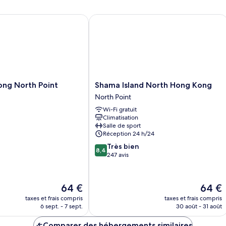
chambre
c
Chambre
C
g North Point
Shama Island North Hong Kong
Shama
ong North Point
Shama Island North Hong Kong
Island
North Point
North
Wi-Fi gratuit
Hong
Climatisation
Kong
Salle de sport
North
Réception 24 h/24
Point
8.4
Très bien
8,4
sur
247 avis
10,
Très
bien,
Le
Le
64 €
64 €
247 avis
nouveau
nouvea
taxes et frais compris
taxes et frais compris
prix
prix
6 sept. - 7 sept.
30 août - 31 août
est
est
de
de
Comparer des hébergements similaires