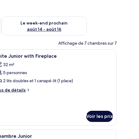
-end août 7 - août 9
Vérifier la disponibilité pour le week-end prochain août 14 - a
Le week-end prochain
août 14 - août 16
Affichage de 7 chambres sur 7
fficher
Wi-Fi, draps fournis
5
ite Junior with Fireplace
outes
32 m²
s
5 personnes
hotos
our
2 lits doubles et 1 canapé-lit (1 place)
e
us
us de détails
ype
e
tails
e
r
hambre :
uite
Voir les prix
pe
unior
e
hambre
ith
érieur.
 bois, deux lits, un tableau et un appareil de climatisation.
fficher
Un balcon avec vue sur une piscine, un espace 
ite
7
hambre Junior
ireplace