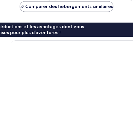
de
de
Comparer des hébergements similaires
49 €
98 €
réductions et les avantages dont vous
ses pour plus d’aventures !