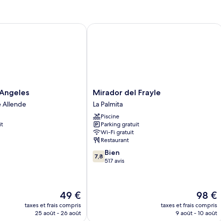
ngeles
Mirador del Frayle
Mirador
 Angeles
Mirador del Frayle
del
 Allende
La Palmita
Frayle
Piscine
La
it
Parking gratuit
Palmita
Wi-Fi gratuit
Restaurant
7.8
Bien
7,8
sur
517 avis
10,
Bien,
517 avis
Le
Le
49 €
98 €
nouveau
nouvea
taxes et frais compris
taxes et frais compris
prix
prix
25 août - 26 août
9 août - 10 août
est
est