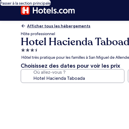
Passer à la section principale
Afficher tous les hébergements
Hôte professionnel
Hotel Hacienda Taboa
Hébergement
3.5 étoiles
Hôtel très pratique pour les familles à San Miguel de Allend
Choisissez des dates pour voir les prix
Où allez-vous ?
Galerie
photos
de
l’hébergement
Hotel