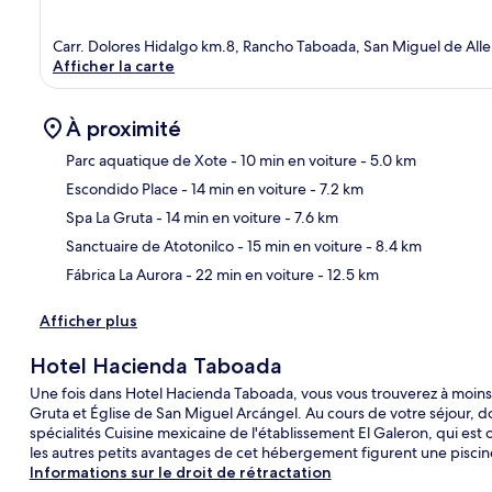
Carr. Dolores Hidalgo km.8, Rancho Taboada, San Miguel de Al
Afficher la carte
À proximité
Parc aquatique de Xote
- 10 min en voiture
- 5.0 km
Escondido Place
- 14 min en voiture
- 7.2 km
Car
Spa La Gruta
- 14 min en voiture
- 7.6 km
Sanctuaire de Atotonilco
- 15 min en voiture
- 8.4 km
Fábrica La Aurora
- 22 min en voiture
- 12.5 km
Afficher plus
Hotel Hacienda Taboada
Une fois dans Hotel Hacienda Taboada, vous vous trouverez à moins
Gruta et Église de San Miguel Arcángel. Au cours de votre séjour, 
spécialités Cuisine mexicaine de l'établissement El Galeron, qui est o
les autres petits avantages de cet hébergement figurent une piscine 
Informations sur le droit de rétractation