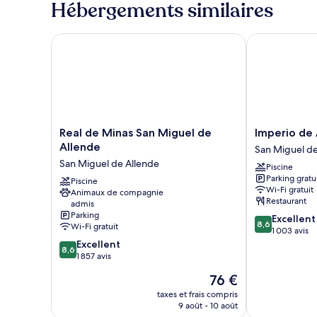
Hébergements similaires
Standard
de
chambre
Chambre
Real de Minas San Miguel de Allende
Imperio de A
Standard
Real
Imperio
Real de Minas San Miguel de
Imperio de
de
de
Allende
San Miguel de
Minas
Angeles
San Miguel de Allende
Piscine
San
San
Parking gratu
Miguel
Piscine
Miguel
Wi-Fi gratuit
Animaux de compagnie
de
de
Restaurant
admis
Allende
Allende
Parking
8.6
Excellent
San
8,6
Wi-Fi gratuit
sur
1 003 avis
Miguel
8.6
10,
Excellent
de
8,6
sur
Excellent,
1 857 avis
Allende
10,
1 003 avis
Le
76 €
Excellent,
nouveau
1 857 avis
taxes et frais compris
prix
9 août - 10 août
est