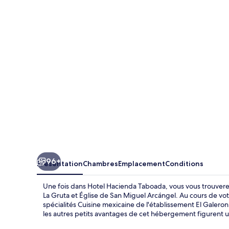
Hacienda
Taboada
96+
Présentation
Chambres
Emplacement
Conditions
Une fois dans Hotel Hacienda Taboada, vous vous trouvere
La Gruta et Église de San Miguel Arcángel. Au cours de vo
spécialités Cuisine mexicaine de l'établissement El Galeron,
les autres petits avantages de cet hébergement figurent une