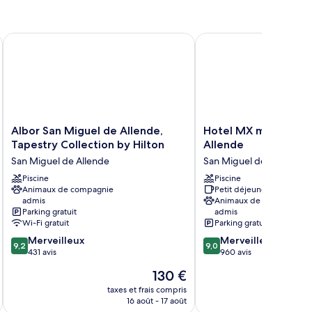
Albor San Miguel de Allende, Tapestry Collection by Hilton
Hotel MX más San Migu
Albor
Hotel
Albor San Miguel de Allende,
Hotel MX más San M
San
MX
Tapestry Collection by Hilton
Allende
Miguel
más
San Miguel de Allende
San Miguel de Allende
de
San
Allende,
Piscine
Miguel
Piscine
Animaux de compagnie
Petit déjeuner gratuit
Tapestry
de
admis
Animaux de compagnie
Collection
Allende
Parking gratuit
admis
by
San
Wi-Fi gratuit
Parking gratuit
Hilton
Miguel
9.2
9.0
Merveilleux
Merveilleux
San
de
9,2
9,0
sur
sur
431 avis
960 avis
Miguel
Allende
10,
10,
de
Le
130 €
Merveilleux,
Merveilleux,
Allende
u
nouveau
431 avis
960 avis
taxes et frais compris
tax
prix
16 août - 17 août
est