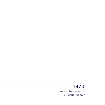
Façade de l’hébergement
Le
147 €
prix
taxes et frais compris
actuel
30 août - 31 août
e
Façade de l’hébergement
est
de