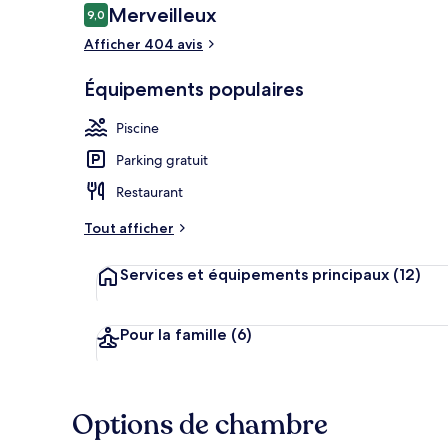
Avis
Merveilleux
9,0
9,0 sur 10
voyageurs
Afficher 404 avis
Piscine extér
Équipements populaires
Piscine
Parking gratuit
Restaurant
Tout afficher
Services et équipements principaux
(12)
Pour la famille
(6)
Options de chambre