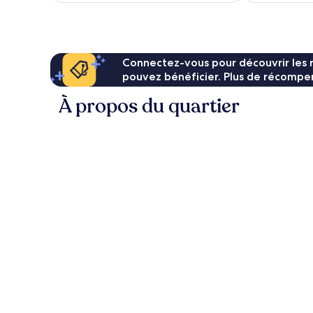
de
76 €
Connectez-vous pour découvrir les 
pouvez bénéficier. Plus de récompen
À propos du quartier