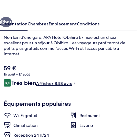
Obihiro
Ekimae
cédent
Suivant
58+
Présentation
Chambres
Emplacement
Conditions
Non loin d'une gare, APA Hotel Obihiro Ekimae est un choix
excellent pour un séjour à Obihiro. Les voyageurs profiteront de
petits plus gratuits comme l'accès Wi-Fi et l'accès par câble à
Internet.
Le
59 €
prix
16 août - 17 août
actuel
Avis
Très bien
8,2
est
Afficher 848 avis
8,2 sur 10
voyageurs
Entrée intérieure
de
59 €.
Équipements populaires
Wi-Fi gratuit
Restaurant
Climatisation
Laverie
Réception 24 h/24