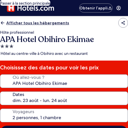
Passer à la section principale
Obtenir l’appli
Afficher tous les hébergements
Hôte professionnel
APA Hotel Obihiro Ekimae
Hébergement
3.0 étoiles
Hôtel au centre-ville à Obihiro avec un restaurant
Choisissez des dates pour voir les prix
Où allez-vous ?
Dates
Voyageurs