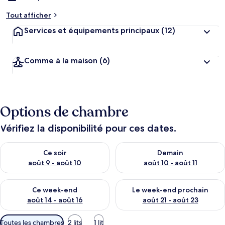
Tout afficher
Services et équipements principaux
(12)
Comme à la maison
(6)
Options de chambre
Vérifiez la disponibilité pour ces dates.
Vérifier la disponibilité pour ce soir août 9 - août 10
Vérifier la disponibilité pour 
Ce soir
Demain
août 9 - août 10
août 10 - août 11
Vérifier la disponibilité pour ce week-end août 14 - août 16
Vérifier la disponibilité pour
Ce week-end
Le week-end prochain
août 14 - août 16
août 21 - août 23
Filtres
Toutes les chambres
2 lits
1 lit