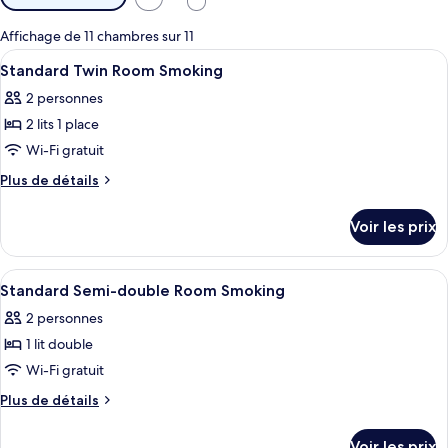
disponibles
pour
Affichage de 11 chambres sur 11
les
Afficher
Une chambre d’hôtel avec deux lits, un
1
Standard Twin Room Smoking
chambres
toutes
2 personnes
les
2 lits 1 place
photos
pour
Wi-Fi gratuit
ce
Plus
Plus de détails
type
de
détails
de
Voir les prix
sur
chambre :
le
Standard
type
Afficher
Une chambre d’hôtel avec un lit, un b
1
Twin
de
Standard Semi-double Room Smoking
toutes
chambre
Room
2 personnes
Standard
les
Smoking
Twin
1 lit double
photos
Room
pour
Wi-Fi gratuit
Smoking
ce
Plus
Plus de détails
type
de
détails
de
Voir les prix