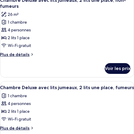
Chambre Deluxe avec lits jumeaux, 2 lits une place, non-
toutes
2
chambre
fumeurs
Chambre
les
lits
26 m²
avec
photos
une
lits
1 chambre
pour
place,
jumeaux,
4 personnes
ce
2
fumeurs
lits
type
2 lits 1 place
une
de
Wi-Fi gratuit
place,
chambre :
fumeurs
Plus
Plus de détails
Chambre
de
Deluxe
détails
Voir les prix
sur
avec
le
lits
type
Afficher
Une chambre d’hôtel équipée d’un bureau
jumeaux,
22
de
Chambre Deluxe avec lits jumeaux, 2 lits une place, fumeurs
toutes
chambre
2
1 chambre
Chambre
les
lits
Deluxe
4 personnes
photos
une
avec
pour
2 lits 1 place
place,
lits
ce
jumeaux,
Wi-Fi gratuit
non-
2
type
fumeurs
Plus
Plus de détails
lits
de
de