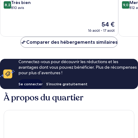
8.2
9.0
Très bien
Mer
8,2
9,0
sur
sur
810 avis
812 a
10,
10,
Très
Merveill
Le
54 €
bien,
812 avis
nouveau
810 avis
16 août - 17 août
prix
est
Comparer des hébergements similaires
de
54 €
Connectez-vous pour découvrir les réductions et les
avantages dont vous pouvez bénéficier. Plus de récompenses
pour plus d’aventures !
Se connecter
S’inscrire gratuitement
À propos du quartier