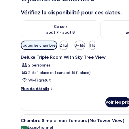
Vérifiez la disponibilité pour ces dates.
Vérifier la disponibilité pour ce soir août 7 - août 8
Vérifier la di
Ce soir
août 7 - août 8
a
Filtres
Toutes les chambres
2 lits
3+ lits
1 lit
disponibles
Afficher
Literie de qualité supérieure, 
pour
10
Deluxe Triple Room With Sky Tree View
toutes
les
2 personnes
les
chambres
2 lits 1 place et 1 canapé-lit (1 place)
photos
pour
Wi-Fi gratuit
ce
Plus
Plus de détails
type
de
détails
de
Voir les pri
sur
chambre :
le
Deluxe
type
Afficher
Chambre Simple, non-fumeurs (N
4
Triple
de
Chambre Simple, non-fumeurs (No Tower View)
toutes
chambre
Room
Exceptionnel