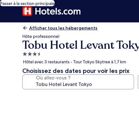
Passer à la section principale
Afficher tous les hébergements
Hôte professionnel
Tobu Hotel Levant Tok
Hébergement
3.5 étoiles
Hôtel avec 3 restaurants - Tour Tokyo Skytree à 1,7 km
Choisissez des dates pour voir les prix
Où allez-vous ?
Galerie
photos
de
l’hébergement
Tobu