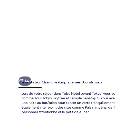
Hotel
Levant
Tokyo
114+
Présentation
Chambres
Emplacement
Conditions
Lors de votre séjour dans Tobu Hotel Levant Tokyo, vous vo
comme Tour Tokyo Skytree et Temple Sensō-ji. Si vous avez 
une halte au bar/salon pour siroter un verre tranquillemen
également vite rejoint des sites comme Palais impérial de
personnel attentionné et le petit déjeuner.