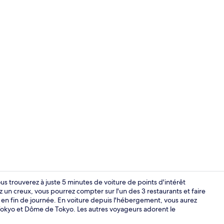
Suite, non-f
us trouverez à juste 5 minutes de voiture de points d'intérêt
un creux, vous pourrez compter sur l'un des 3 restaurants et faire
t en fin de journée. En voiture depuis l'hébergement, vous aurez
Literie de qu
 Tokyo et Dôme de Tokyo. Les autres voyageurs adorent le