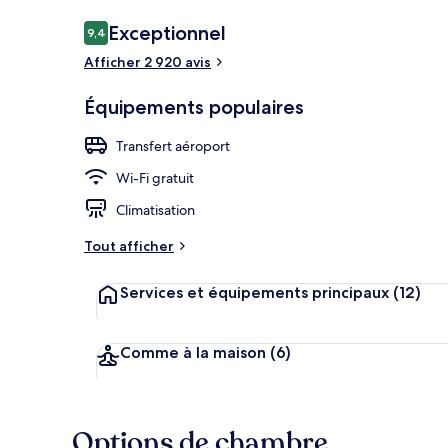
Avis
Exceptionnel
9,4
9,4 sur 10
voyageurs
Afficher 2 920 avis
Entrée de l’
Équipements populaires
Transfert aéroport
Wi-Fi gratuit
Climatisation
Tout afficher
Services et équipements principaux
(12)
Comme à la maison
(6)
Options de chambre