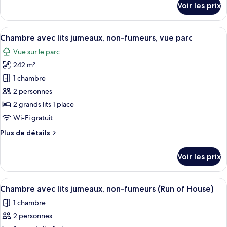
Voir les prix
non-
sur
le
fumeurs,
type
Afficher
Une chambre d’hôtel avec deux lits, u
vue
7
de
Chambre avec lits jumeaux, non-fumeurs, vue parc
toutes
parc
chambre
Vue sur le parc
Chambre
les
Double,
242 m²
photos
non-
pour
1 chambre
fumeurs,
ce
vue
2 personnes
parc
type
2 grands lits 1 place
de
Wi-Fi gratuit
chambre :
Plus
Plus de détails
Chambre
de
avec
détails
Voir les prix
lits
sur
le
jumeaux,
type
Afficher
Une chambre d’hôtel avec deux lits, un
non-
5
de
Chambre avec lits jumeaux, non-fumeurs (Run of House)
toutes
fumeurs,
chambre
1 chambre
Chambre
les
vue
avec
2 personnes
photos
parc
lits