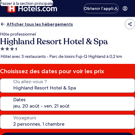
Passer à la section principale
Obtenir l’appli
Afficher tous les hébergements
Hôte professionnel
Highland Resort Hotel & Spa
Hébergement
3.5 étoiles
Hôtel avec 3 restaurants - Parc de loisirs Fuji-Q Highland à 0,2 km
Choisissez des dates pour voir les prix
Où allez-vous ?
Dates
Voyageurs