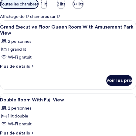
Filtres
Toutes les chambres
1 lit
2 lits
3+ lits
disponibles
pour
Affichage de 17 chambres sur 17
les
Afficher
Matelas Tempur-Pedic, bureau, espace 
7
Grand Executive Floor Queen Room With Amusement Park
chambres
toutes
View
les
2 personnes
photos
1 grand lit
pour
Wi-Fi gratuit
ce
type
Plus
Plus de détails
de
de
détails
chambre :
Voir les prix
sur
Grand
le
Executive
type
Afficher
Matelas Tempur-Pedic, bureau, espace 
5
de
Floor
Double Room With Fuji View
toutes
chambre
Queen
2 personnes
Grand
les
Room
Executive
1 lit double
photos
With
Floor
pour
Wi-Fi gratuit
Queen
Amusement
ce
Room
Plus
Plus de détails
Park