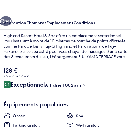
Hotel
&
cédent
Suivant
Spa
86+
Présentation
Chambres
Emplacement
Conditions
Highland Resort Hotel & Spa offre un emplacement sensationnel,
vous installant à moins de 10 minutes de marche de points d'intérêt
comme Parc de loisirs Fuji-Q Highland et Parc national de Fuji-
Hakone-Izu. Le spa est là pour vous choyer de massages. Sur la carte
des 3 restaurants du lieu, l'hébergement FUJIYAMA TERRACE vous
régale à l'heure du petit déjeuner, déjeuner et dîner. À moins de 5
minutes en voiture, vous trouverez aussi des sites comme Lac
Le
128 €
Kawaguchi et Téléphérique du mont Kachi Kachi. Les autres
prix
26 août - 27 août
voyageurs ne tarissent pas d'éloges en ce qui concerne le personnel
actuel
attentionné et le petit déjeuner.
Avis
Exceptionnel
Massages
9,4
est
Afficher 1 002 avis
9,4 sur 10
voyageurs
de
128 €.
Équipements populaires
Onsen
Spa
Parking gratuit
Wi-Fi gratuit