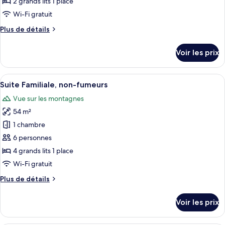
2 grands lits 1 place
Floor)
de
Wi-Fi gratuit
chambre :
Plus
Plus de détails
Chambre
de
Deluxe,
détails
Voir les prix
non-
sur
le
fumeurs
type
Afficher
Une chambre d’hôtel comprenant un lit
(Grand
11
de
Suite Familiale, non-fumeurs
toutes
Executive
chambre
Vue sur les montagnes
Chambre
les
Floor)
Deluxe,
54 m²
photos
non-
pour
1 chambre
fumeurs
ce
(Grand
6 personnes
Executive
type
4 grands lits 1 place
Floor)
de
Wi-Fi gratuit
chambre :
Plus
Plus de détails
Suite
de
Familiale,
détails
Voir les prix
non-
sur
le
fumeurs
type