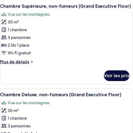
Afficher
Une chambre d’hôtel avec deux lits, u
(Grand
10
de
Chambre Supérieure, non-fumeurs (Grand Executive Floor)
toutes
Executive
chambre
Vue sur les montagnes
Chambre
les
Floor)
Double,
30 m²
photos
non-
pour
1 chambre
fumeurs
ce
(Grand
3 personnes
Executive
type
2 lits 1 place
Floor)
de
Wi-Fi gratuit
chambre :
Plus
Plus de détails
Chambre
de
Supérieure,
détails
Voir les prix
non-
sur
le
fumeurs
type
Afficher
Une chambre d’hôtel avec deux lits, u
(Grand
11
de
Chambre Deluxe, non-fumeurs (Grand Executive Floor)
toutes
Executive
chambre
Vue sur les montagnes
Chambre
les
Floor)
Supérieure,
36 m²
photos
non-
pour
1 chambre
fumeurs
ce
(Grand
3 personnes
Executive
type