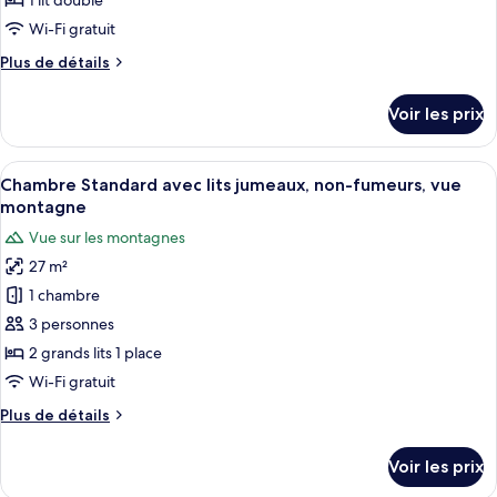
1 lit double
Floor)
de
Wi-Fi gratuit
chambre :
Plus
Plus de détails
Chambre
de
Double,
détails
Voir les prix
non-
sur
le
fumeurs,
type
Afficher
Une chambre d’hôtel avec deux lits, u
vue
6
de
Chambre Standard avec lits jumeaux, non-fumeurs, vue
toutes
montagne
chambre
montagne
Chambre
les
Vue sur les montagnes
Double,
photos
non-
27 m²
pour
fumeurs,
1 chambre
ce
vue
montagne
type
3 personnes
de
2 grands lits 1 place
chambre :
Wi-Fi gratuit
Chambre
Plus
Plus de détails
Standard
de
avec
détails
Voir les prix
sur
lits
le