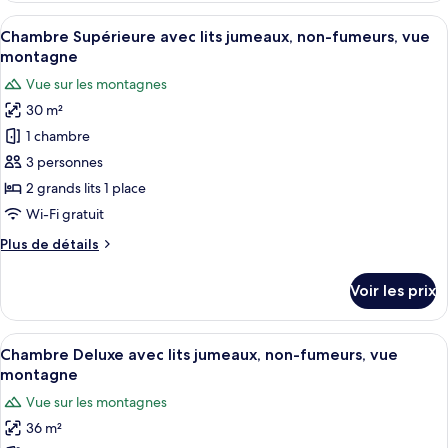
jumeaux,
type
Afficher
Une chambre d’hôtel avec deux lits, u
non-
6
de
Chambre Supérieure avec lits jumeaux, non-fumeurs, vue
toutes
fumeurs,
chambre
montagne
Chambre
les
vue
Vue sur les montagnes
Standard
photos
montagne
avec
30 m²
pour
lits
1 chambre
ce
jumeaux,
non-
type
3 personnes
fumeurs,
de
2 grands lits 1 place
vue
chambre :
montagne
Wi-Fi gratuit
Chambre
Plus
Plus de détails
Supérieure
de
avec
détails
Voir les prix
sur
lits
le
jumeaux,
type
Afficher
Une chambre d’hôtel avec deux lits, u
non-
7
de
Chambre Deluxe avec lits jumeaux, non-fumeurs, vue
toutes
fumeurs,
chambre
montagne
Chambre
les
vue
Vue sur les montagnes
Supérieure
photos
montagne
avec
36 m²
pour
lits