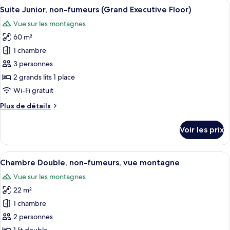
Afficher
Une chambre d’hôtel avec deux lits, un
11
de
Suite Junior, non-fumeurs (Grand Executive Floor)
toutes
chambre
Vue sur les montagnes
Suite
les
Familiale,
60 m²
photos
non-
pour
1 chambre
fumeurs
ce
3 personnes
type
2 grands lits 1 place
de
Wi-Fi gratuit
chambre :
Plus
Plus de détails
Suite
de
Junior,
détails
Voir les prix
non-
sur
le
fumeurs
type
Afficher
Une chambre d’hôtel avec un grand lit,
(Grand
6
de
Chambre Double, non-fumeurs, vue montagne
toutes
Executive
chambre
Vue sur les montagnes
Suite
les
Floor)
Junior,
22 m²
photos
non-
pour
1 chambre
fumeurs
ce
(Grand
2 personnes
Executive
type