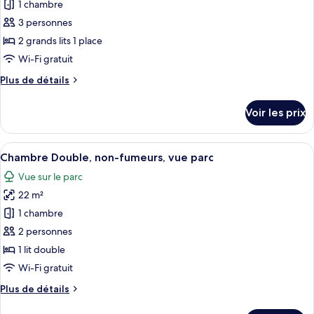
1 chambre
ce
jumeaux,
non-
type
3 personnes
fumeurs,
de
2 grands lits 1 place
vue
chambre :
montagne
Wi-Fi gratuit
Chambre
Plus
Plus de détails
Deluxe
de
avec
détails
Voir les prix
sur
lits
le
jumeaux,
type
Afficher
Une chambre d’hôtel avec un grand lit,
non-
6
de
Chambre Double, non-fumeurs, vue parc
toutes
fumeurs,
chambre
Vue sur le parc
Chambre
les
vue
Deluxe
22 m²
photos
montagne
avec
pour
1 chambre
lits
ce
jumeaux,
2 personnes
non-
type
1 lit double
fumeurs,
de
Wi-Fi gratuit
vue
chambre :
montagne
Plus
Plus de détails
Chambre
de
Double,
détails