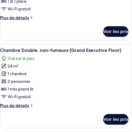
1 lit 1 place
de
Wi-Fi gratuit
chambre :
Plus
Plus de détails
Chambre
de
Simple,
détails
Voir les prix
non-
sur
le
fumeurs
type
Afficher
Une chambre d’hôtel avec un grand lit,
(Grand
11
de
Chambre Double, non-fumeurs (Grand Executive Floor)
toutes
Executive
chambre
Vue sur le parc
Chambre
les
Floor)
Simple,
24 m²
photos
non-
pour
1 chambre
fumeurs
ce
(Grand
2 personnes
Executive
type
1 très grand lit
Floor)
de
Wi-Fi gratuit
chambre :
Plus
Plus de détails
Chambre
de
Double,
détails
Voir les prix
non-
sur
le
fumeurs
type