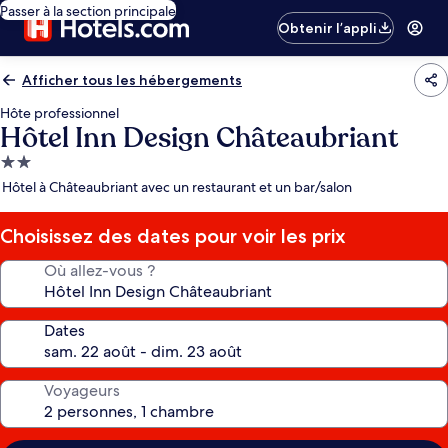
Passer à la section principale
Obtenir l’appli
Afficher tous les hébergements
Hôte professionnel
Hôtel Inn Design Châteaubriant
Hébergement
2.0 étoiles
Hôtel à Châteaubriant avec un restaurant et un bar/salon
Choisissez des dates pour voir les prix
Où allez-vous ?
Dates
Voyageurs