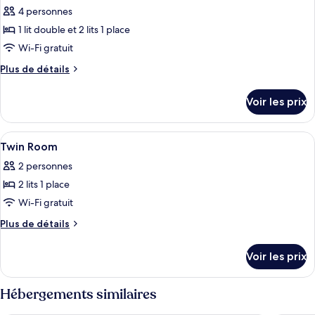
avec
4 personnes
photos
lits
pour
1 lit double et 2 lits 1 place
jumeaux
ce
Wi-Fi gratuit
type
Plus
Plus de détails
de
de
chambre :
détails
Voir les prix
sur
Chambre
le
Familiale
type
Afficher
Une chambre d’hôtel avec deux lits, u
5
de
Twin Room
toutes
chambre
2 personnes
Chambre
les
Familiale
2 lits 1 place
photos
pour
Wi-Fi gratuit
ce
Plus
Plus de détails
type
de
détails
de
Voir les prix
sur
chambre :
le
Twin
type
Hébergements similaires
Room
de
chambre