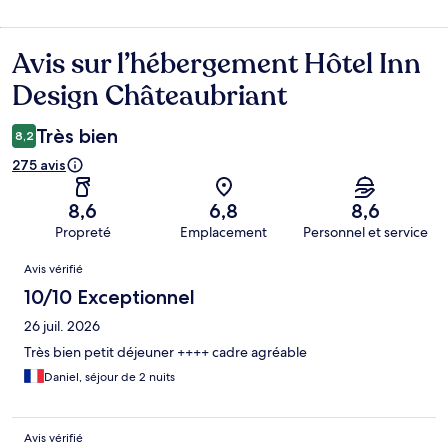
Avis sur l’hébergement Hôtel Inn
Avis
Design Châteaubriant
Très bien
8,2
275 avis
8,6
6,8
8,6
Propreté
Emplacement
Personnel et service
Avis
Avis vérifié
10/10 Exceptionnel
26 juil. 2026
Très bien petit déjeuner ++++ cadre agréable
Daniel, séjour de 2 nuits
Avis vérifié