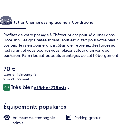
Design
Châteaubriant
cédent
Suivant
42+
Présentation
Chambres
Emplacement
Conditions
Profitez de votre passage à Châteaubriant pour séjourner dans
Hôtel Inn Design Châteaubriant. Tout est ici fait pour votre plaisir :
vos papilles s'en donneront à cœur joie, reprenez des forces au
restaurant et vous pourrez vous relaxer autour d'un verre au
bar/salon. Parmi les autres petits avantages de cet hébergement
figurent des vélos gratuits, une terrasse et un jardin.
Le
70 €
prix
taxes et frais compris
actuel
21 août - 22 août
Chambre Double | Bureau, chambres ins
est
Avis
Très bien
8,2
Afficher 275 avis
de
8,2 sur 10
voyageurs
70 €.
Équipements populaires
Animaux de compagnie
Parking gratuit
admis