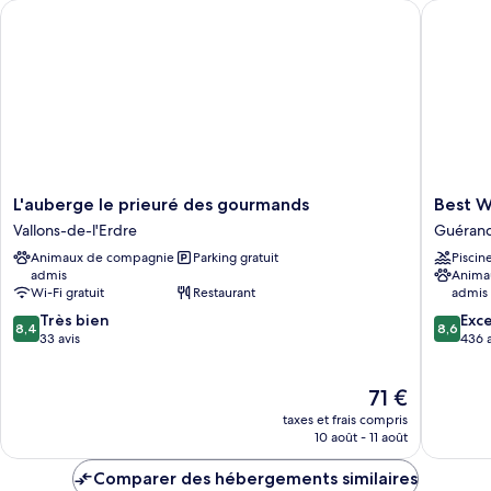
L'auberge le prieuré des gourmands
Best Wes
Twin
Room
L'auberge
Best
L'auberge le prieuré des gourmands
Best W
le
Western
Vallons-de-l'Erdre
Guéran
prieuré
Hotel
Animaux de compagnie
Parking gratuit
Piscin
des
de
admis
Anima
gourmands
la
Wi-Fi gratuit
Restaurant
admis
Vallons-
Cite
8.4
8.6
de-
Très bien
&
Exce
8,4
8,6
sur
sur
l'Erdre
33 avis
Spa
436 a
10,
10,
Guéran
Très
Excellen
Le
71 €
bien,
436 avis
nouveau
33 avis
taxes et frais compris
prix
10 août - 11 août
est
de
Comparer des hébergements similaires