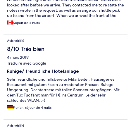
looked after before we arrive. They contacted me to re state the
notes i wrote in the request, as well as arrange our shuttle pick
up to and from the airport. When we arrived the front of the
resort needed a little updating, but once you get in and see the
Séjour de 4 nuits
amazing view, it's like you're transported to whole different
place. The staff was always so nice and informative, the two that
stood out were Miran (not sure of spelling) & Kate. They were
Avis vérifié
always prompt in greeting and preparing our table as well as
being informative in the excursions and tours the resort offered.
8/10 Très bien
Would definitely recommend.
4 mars 2019
Traduire avec Google
Ruhige/ freundliche Hotelanlage
Sehr freundliche und hilfsbereite Mitarbeiter. Hauseigenes
Restaurant mit gutem Essen zu moderaten Preisen. Ruhige
Umgebung. Dachterrasse mit tollen Sonnenuntergängen. Mit
dem Tuc Tuc fährt man für 1 € ins Centrum. Leider sehr
schlechtes WLAN. :-(
Florian, séjour de 4 nuits
Avis vérifié