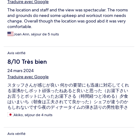
Traduire avec Google
The location and staff and the view was spectacular. The rooms
and grounds do need some upkeep and workout room needs
change. Overall though the location was good abd it was very
comfortable.
Joan Ann, séjour de 5 nuits
Avis vérifié
8/10 Très bien
24 mars 2024
Traduire avec Google
スタッフさんが感じが良い 何かの要望にも迅速に対応してくれ
る湯沸かしポット頑張ったねあると良いと思った（お湯下さい
お言うとポットに入ったお湯下さる（時間経つと冷める）夕食
はいまいち（朝食は工夫されてて良かった）シェフが違うのか
もしれないです💦夜のディナータイムの弾き語りの男性歌手さ
んとても上手です。毎晩歌ってくれます。街からも港からも近
Akiko, séjour de 4 nuits
くてオプション行くにも便利なは立地 お
Avis vérifié