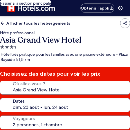
Passer à la section principale
Obtenir l’appli
Afficher tous les hébergements
Hôte professionnel
Asia Grand View Hotel
Hébergement
3.5 étoiles
Hôtel très pratique pour les familles avec une piscine extérieure - Plaza
Bayside à 1,5 km
Choisissez des dates pour voir les prix
Où allez-vous ?
Dates
Voyageurs