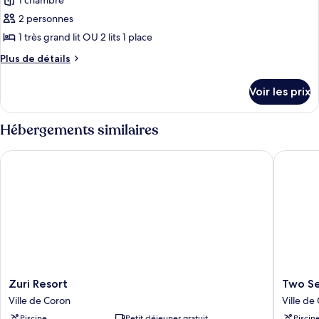
1 chambre
photos
vue
pour
2 personnes
jardin
ce
1 très grand lit OU 2 lits 1 place
type
Plus
Plus de détails
de
de
chambre :
détails
Voir les prix
sur
Chambre
le
Deluxe,
type
Hébergements similaires
vue
de
chambre
piscine
Zuri Resort
Two Seas
Chambre
Deluxe,
vue
piscine
Zuri
Two
Zuri Resort
Two Se
Resort
Seasons
Ville de Coron
Ville de
Ville
Coron
Piscine
Petit déjeuner gratuit
Piscin