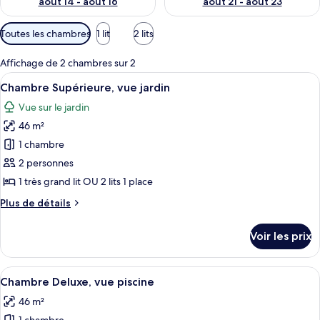
août 14 - août 16
août 21 - août 23
Filtres
Toutes les chambres
1 lit
2 lits
disponibles
pour
Affichage de 2 chambres sur 2
les
Afficher
Deux lits en bois, recouverts de draps
23
Chambre Supérieure, vue jardin
chambres
toutes
Vue sur le jardin
les
46 m²
photos
pour
1 chambre
ce
2 personnes
type
1 très grand lit OU 2 lits 1 place
de
Plus
Plus de détails
chambre :
de
Chambre
détails
Voir les prix
sur
Supérieure,
le
vue
type
Afficher
Une chambre d’hôtel avec un lit en bo
jardin
29
de
Chambre Deluxe, vue piscine
toutes
chambre
46 m²
Chambre
les
Supérieure,