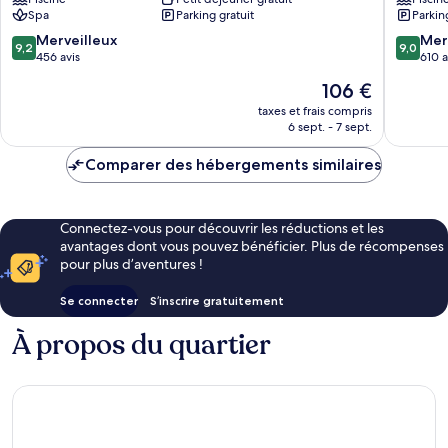
de
Bayside
Spa
Parking gratuit
Parkin
Coron
Hotel
Ville
9.2
9.0
Merveilleux
Mer
9,2
9,0
de
sur
sur
456 avis
610 a
Coron
10,
10,
Le
106 €
Merveilleux,
Merveill
nouveau
456 avis
610 avis
taxes et frais compris
prix
6 sept. - 7 sept.
est
de
Comparer des hébergements similaires
106 €
Connectez-vous pour découvrir les réductions et les
avantages dont vous pouvez bénéficier. Plus de récompenses
pour plus d’aventures !
Se connecter
S’inscrire gratuitement
À propos du quartier