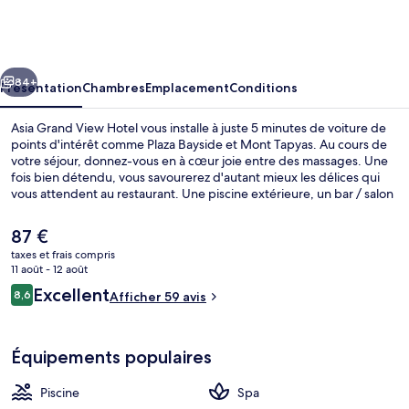
Grand
View
Hotel
cédent
Suivant
84+
Présentation
Chambres
Emplacement
Conditions
Asia Grand View Hotel vous installe à juste 5 minutes de voiture de
points d'intérêt comme Plaza Bayside et Mont Tapyas. Au cours de
votre séjour, donnez-vous en à cœur joie entre des massages. Une
fois bien détendu, vous savourerez d'autant mieux les délices qui
vous attendent au restaurant. Une piscine extérieure, un bar / salon
et une piscine pour enfants figurent également parmi les petits plus
offerts.
Le
87 €
prix
taxes et frais compris
actuel
11 août - 12 août
Restaurant
est
Avis
Excellent
8,6
Afficher 59 avis
de
8,6 sur 10
voyageurs
87 €.
Équipements populaires
Piscine
Spa