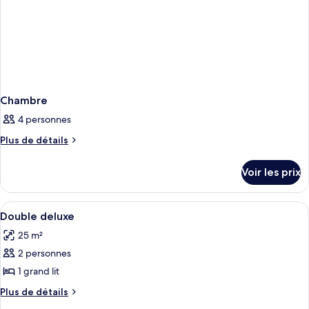
Chambre
4 personnes
Plus
Plus de détails
de
détails
Voir les prix
sur
le
type
Afficher
1 chambre, draps italiens Frette, literi
6
de
Double deluxe
toutes
chambre
25 m²
Chambre
les
2 personnes
photos
pour
1 grand lit
ce
Plus
Plus de détails
type
de