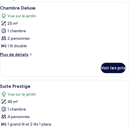
les
Afficher
Une chambre d’hôtel moderne avec un gr
9
Chambre Deluxe
chambres
toutes
Vue sur le jardin
les
25 m²
photos
pour
1 chambre
ce
2 personnes
type
1 lit double
de
Plus
Plus de détails
chambre :
de
Chambre
détails
Voir les prix
sur
Deluxe
le
type
Afficher
1 chambre, draps italiens Frette, literi
8
de
Suite Prestige
toutes
chambre
Vue sur le jardin
Chambre
les
Deluxe
45 m²
photos
pour
1 chambre
ce
4 personnes
type
1 grand lit et 2 lits 1 place