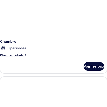
Chambre
10 personnes
Plus
Plus de détails
de
détails
Voir les prix
sur
le
type
de
chambre
Chambre