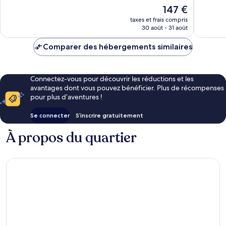
Exceptionnel,
Excellen
Rochelle
Le
147 €
879 avis
638 avis
nouveau
taxes et frais compris
prix
30 août - 31 août
est
de
Comparer des hébergements similaires
147 €
Connectez-vous pour découvrir les réductions et les
avantages dont vous pouvez bénéficier. Plus de récompenses
pour plus d’aventures !
Se connecter
S’inscrire gratuitement
À propos du quartier