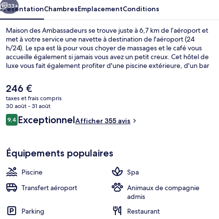
33+
Présentation
Chambres
Emplacement
Conditions
Maison des Ambassadeurs se trouve juste à 6,7 km de l’aéroport et
met à votre service une navette à destination de l'aéroport (24
h/24). Le spa est là pour vous choyer de massages et le café vous
accueille également si jamais vous avez un petit creux. Cet hôtel de
luxe vous fait également profiter d'une piscine extérieure, d'un bar
/ salon et d'un sauna. Les autres voyageurs ne disent que du bien en
ce qui concerne le personnel attentionné.
Le
246 €
prix
taxes et frais compris
actuel
30 août - 31 août
Solarium
est
Avis
Exceptionnel
9,4
Afficher 355 avis
de
9,4 sur 10
voyageurs
246 €.
Équipements populaires
Piscine
Spa
Transfert aéroport
Animaux de compagnie
admis
Parking
Restaurant