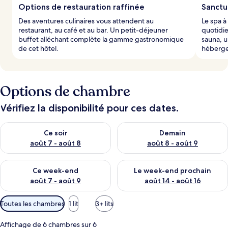
Options de restauration raffinée
Sanctu
Des aventures culinaires vous attendent au
Le spa 
restaurant, au café et au bar. Un petit-déjeuner
quotidie
buffet alléchant complète la gamme gastronomique
sauna, u
de cet hôtel.
héberg
Options de chambre
Vérifiez la disponibilité pour ces dates.
Vérifier la disponibilité pour ce soir août 7 - août 8
Vérifier la disponibilité pour 
Ce soir
Demain
août 7 - août 8
août 8 - août 9
Vérifier la disponibilité pour ce week-end août 7 - août 9
Vérifier la disponibilité pour 
Ce week-end
Le week-end prochain
août 7 - août 9
août 14 - août 16
Filtres
Toutes les chambres
1 lit
3+ lits
disponibles
pour
Affichage de 6 chambres sur 6