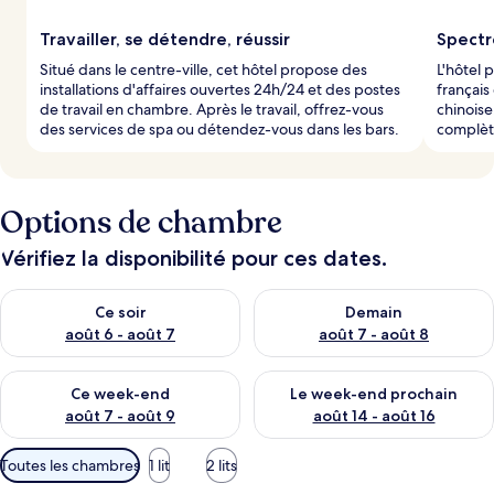
l
Travailler, se détendre, réussir
Spectr
e
Situé dans le centre-ville, cet hôtel propose des
L'hôtel 
s
installations d'affaires ouvertes 24h/24 et des postes
français
de travail en chambre. Après le travail, offrez-vous
chinoise
v
des services de spa ou détendez-vous dans les bars.
complète
o
y
a
g
Options de chambre
e
u
r
Vérifiez la disponibilité pour ces dates.
s
Vérifier la disponibilité pour ce soir août 6 - août 7
Vérifier la disponibilité pour 
Ce soir
Demain
août 6 - août 7
août 7 - août 8
Vérifier la disponibilité pour ce week-end août 7 - août 9
Vérifier la disponibilité pour 
Ce week-end
Le week-end prochain
août 7 - août 9
août 14 - août 16
Filtres
Toutes les chambres
1 lit
2 lits
disponibles