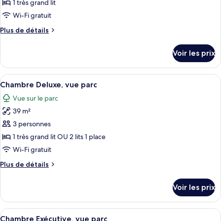
ce
1 très grand lit
type
Wi-Fi gratuit
de
Plus
Plus de détails
chambre :
de
Suite
détails
Voir les prix
sur
Junior
le
(Executive)
type
Afficher
Une chambre d’hôtel avec un grand lit
14
de
Chambre Deluxe, vue parc
toutes
chambre
Vue sur le parc
Suite
les
Junior
39 m²
photos
(Executive)
pour
3 personnes
ce
1 très grand lit OU 2 lits 1 place
type
Wi-Fi gratuit
de
Plus
Plus de détails
chambre :
de
Chambre
détails
Voir les prix
sur
Deluxe,
le
vue
type
Afficher
Une chambre avec un grand lit, un cana
parc
11
de
Chambre Exécutive, vue parc