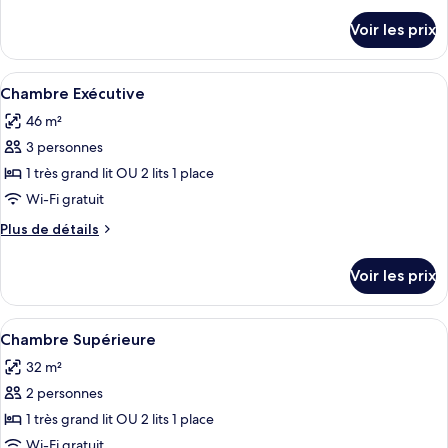
chambre :
détails
Voir les prix
sur
Suite
le
Junior
type
Afficher
Une chambre à coucher avec une tête d
(Deluxe)
16
de
Chambre Exécutive
toutes
chambre
46 m²
Suite
les
Junior
3 personnes
photos
(Deluxe)
pour
1 très grand lit OU 2 lits 1 place
ce
Wi-Fi gratuit
type
Plus
Plus de détails
de
de
chambre :
détails
Voir les prix
sur
Chambre
le
Exécutive
type
Afficher
Une chambre d’hôtel avec un grand lit,
12
de
Chambre Supérieure
toutes
chambre
32 m²
Chambre
les
Exécutive
2 personnes
photos
pour
1 très grand lit OU 2 lits 1 place
ce
Wi-Fi gratuit