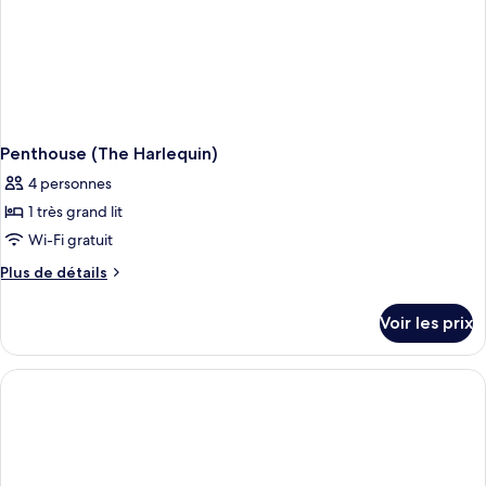
Penthouse (The Harlequin)
4 personnes
1 très grand lit
Wi-Fi gratuit
Plus
Plus de détails
de
détails
Voir les prix
sur
le
type
de
chambre
Penthouse
(The
Harlequin)