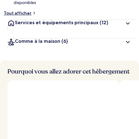
disponibles
m
e
Tout afficher
n
t
Services et équipements principaux
(12)
s
l
Comme à la maison
(6)
e
s
m
i
Pourquoi vous allez adorer cet hébergement
e
u
x
n
o
t
é
s
p
a
r