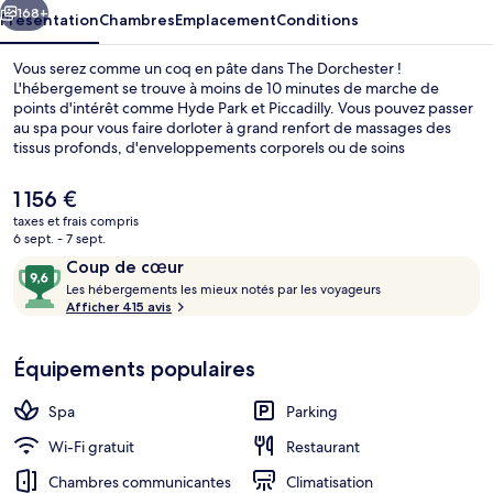
168+
Présentation
Chambres
Emplacement
Conditions
Vous serez comme un coq en pâte dans The Dorchester !
L'hébergement se trouve à moins de 10 minutes de marche de
points d'intérêt comme Hyde Park et Piccadilly. Vous pouvez passer
au spa pour vous faire dorloter à grand renfort de massages des
tissus profonds, d'enveloppements corporels ou de soins
d'aromathérapie. Pour le plaisir des papilles, l'établissement Alain
Ducasse, un des 4 restaurants, sert des spécialités Cuisine française
Le
1 156 €
et est ouvert pour le déjeuner et le dîner. Cet hôtel de luxe abrite en
prix
taxes et frais compris
outre 2 bars/lounges, une salle de fitness ouverte 24 h/24 et une
actuel
6 sept. - 7 sept.
salle de fitness. Les autres voyageurs sont séduits par la
2 bars
est
Avis
9,6
présentation générale. L'hébergement se situe à une très courte
Coup de cœur
de
distance à pied des transports publics : Station de métro Hyde Park
voyageurs
L
sur
Les hébergements les mieux notés par les voyageurs
1 156 €.
Corner se trouve à 7 min et Station de métro Marble Arch, à 10 min.
e
Afficher 415 avis
10,
s
Coup
de
Équipements populaires
h
cœur
é
b
Spa
Parking
e
r
Wi-Fi gratuit
Restaurant
g
Chambres communicantes
Climatisation
e