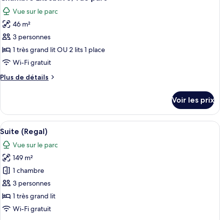
toutes
chambre
Vue sur le parc
Chambre
les
Deluxe,
46 m²
photos
vue
pour
3 personnes
parc
ce
1 très grand lit OU 2 lits 1 place
type
Wi-Fi gratuit
de
Plus
Plus de détails
chambre :
de
Chambre
détails
Voir les prix
sur
Exécutive,
le
vue
type
Afficher
Une pièce avec un canapé bleu, une tab
parc
13
de
Suite (Regal)
toutes
chambre
Vue sur le parc
Chambre
les
Exécutive,
149 m²
photos
vue
pour
1 chambre
parc
ce
3 personnes
type
1 très grand lit
de
Wi-Fi gratuit
chambre :