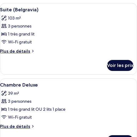
Park)
type
Afficher
Un salon bien aménagé, comprenant un 
16
de
Suite (Belgravia)
toutes
chambre
103 m²
Suite
les
(Hyde
3 personnes
photos
Park)
pour
1 très grand lit
ce
Wi-Fi gratuit
type
Plus
Plus de détails
de
de
chambre :
détails
Voir les prix
sur
Suite
le
(Belgravia)
type
Afficher
Une chambre à coucher comprenant un l
10
de
Chambre Deluxe
toutes
chambre
39 m²
Suite
les
(Belgravia)
3 personnes
photos
pour
1 très grand lit OU 2 lits 1 place
ce
Wi-Fi gratuit
type
Plus
Plus de détails
de
de
détails