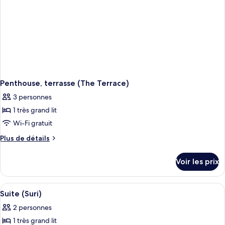
Penthouse, terrasse (The Terrace)
3 personnes
1 très grand lit
Wi-Fi gratuit
Plus
Plus de détails
de
détails
Voir les prix
sur
le
type
Afficher
Un salon spacieux avec un canapé vert,
4
de
Suite (Suri)
toutes
chambre
2 personnes
Penthouse,
les
terrasse
1 très grand lit
photos