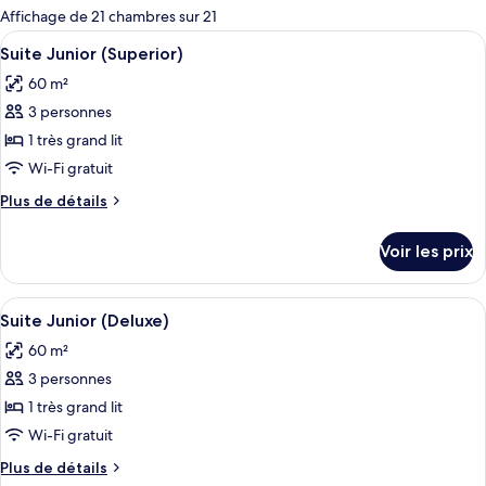
pour
Affichage de 21 chambres sur 21
les
Afficher
Une chambre d’hôtel avec un grand lit,
7
Suite Junior (Superior)
chambres
toutes
60 m²
les
3 personnes
photos
pour
1 très grand lit
ce
Wi-Fi gratuit
type
Plus
Plus de détails
de
de
chambre :
détails
Voir les prix
sur
Suite
le
Junior
type
Afficher
Une chambre à coucher avec un grand 
(Superior)
5
de
Suite Junior (Deluxe)
toutes
chambre
60 m²
Suite
les
Junior
3 personnes
photos
(Superior)
pour
1 très grand lit
ce
Wi-Fi gratuit
type
Plus
Plus de détails
de
de