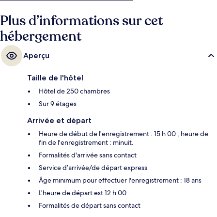
voyageurs sont séduits par la présentation générale. L'hébergement se
situe à une très courte distance à pied des transports publics : Station
Plus d’informations sur cet
de métro Hyde Park Corner se trouve à 7 min et Station de métro
hébergement
Marble Arch, à 10 min.
Aperçu
Taille de l'hôtel
Hôtel de 250 chambres
Sur 9 étages
Arrivée et départ
Heure de début de l'enregistrement : 15 h 00 ; heure de
fin de l'enregistrement : minuit.
Formalités d'arrivée sans contact
Service d’arrivée/de départ express
Âge minimum pour effectuer l'enregistrement : 18 ans
L'heure de départ est 12 h 00
Formalités de départ sans contact