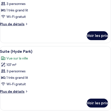
pour
3 personnes
ce
1 très grand lit
type
Wi-Fi gratuit
de
Plus
Plus de détails
chambre :
de
Suite
détails
Voir les prix
sur
(Dorchester)
le
type
Afficher
Un salon élégant, doté d’un canapé ble
13
de
Suite (Hyde Park)
toutes
chambre
Vue sur la ville
Suite
les
(Dorchester)
107 m²
photos
pour
3 personnes
ce
1 très grand lit
type
Wi-Fi gratuit
de
Plus
Plus de détails
chambre :
de
Suite
détails
Voir les prix
sur
(Hyde
le