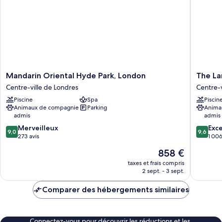
Room
Mandarin
The
Mandarin Oriental Hyde Park, London
The L
Oriental
Langha
Centre-ville de Londres
Centre-v
Hyde
London
Piscine
Spa
Piscin
Park,
Centre-
Animaux de compagnie
Parking
Anima
London
ville
admis
admis
Centre-
de
9.0
9.6
ville
Merveilleux
Londres
Exc
9,0
9,6
sur
sur
de
273 avis
1 006
10,
10,
Londres
Le
858 €
Merveilleux,
Exceptio
nouveau
273 avis
1 006 av
taxes et frais compris
prix
2 sept. - 3 sept.
est
de
Comparer des hébergements similaires
858 €
Connectez-vous pour découvrir les réductions et les