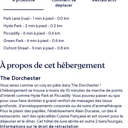
déplacer
Park Lane (rue)
- 1 min à pied
- 0.0 km
Hyde Park
- 2 min à pied
- 0.2 km
Piccadilly
- 6 min à pied
- 0.6 km
Green Park
- 6 min à pied
- 0.6 km
Oxford Street
- 9 min à pied
- 0.8 km
À propos de cet hébergement
The Dorchester
Vous serez comme un coq en pâte dans The Dorchester !
L'hébergement se trouve à moins de 10 minutes de marche de points
d'intérêt comme Hyde Park et Piccadilly. Vous pouvez passer au spa
pour vous faire dorloter à grand renfort de massages des tissus
profonds, d'enveloppements corporels ou de soins d'aromathérapie.
Pour le plaisir des papilles, l'établissement Alain Ducasse, un des 4
restaurants, sert des spécialités Cuisine française et est ouvert pour le
déjeuner et le dîner. Cet hôtel de luxe abrite en outre 2 bars/lounges,
une salle de fitness ouverte 24 h/24 et une salle de fitness. Les autres
Informations sur le droit de rétractation