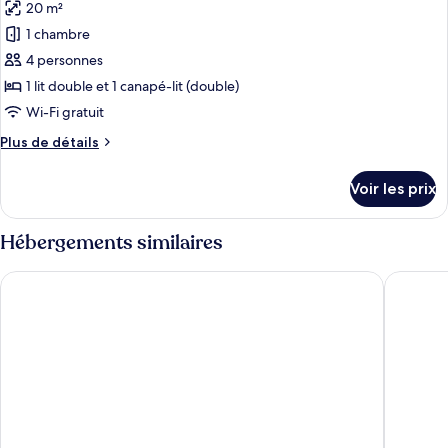
20 m²
Chambre
les
Triple
1 chambre
photos
pour
4 personnes
ce
1 lit double et 1 canapé-lit (double)
type
Wi-Fi gratuit
de
Plus
Plus de détails
chambre :
de
Appartement
détails
Voir les prix
sur
Duplex
le
Familial,
type
Hébergements similaires
vue
de
piscine
chambre
Sempione Hotel Ristorante
Idea Hot
Appartement
Duplex
Familial,
vue
piscine