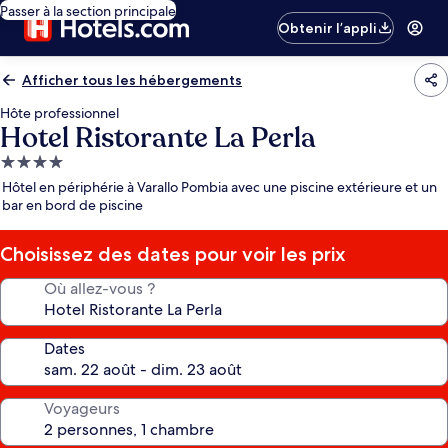
Passer à la section principale
Obtenir l’appli
Afficher tous les hébergements
Hôte professionnel
Hotel Ristorante La Perla
Hébergement
4.0 étoiles
Hôtel en périphérie à Varallo Pombia avec une piscine extérieure et un
bar en bord de piscine
Choisissez des dates pour voir les prix
Où allez-vous ?
Dates
Voyageurs