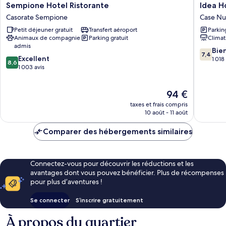
Sempione
Idea
Sempione Hotel Ristorante
Idea H
Hotel
Hotel
Casorate Sempione
Case N
Ristorante
Milano
Petit déjeuner gratuit
Transfert aéroport
Parkin
Casorate
Malpen
Animaux de compagnie
Parking gratuit
Climat
Sempione
Airport
admis
Case
7.4
Bie
7,4
8.6
Excellent
Nuove
sur
1 018
8,6
sur
1 003 avis
10,
10,
Bien,
Excellent,
1 018 avi
Le
94 €
1 003 avis
nouveau
taxes et frais compris
prix
10 août - 11 août
est
de
Comparer des hébergements similaires
94 €
Connectez-vous pour découvrir les réductions et les
avantages dont vous pouvez bénéficier. Plus de récompenses
pour plus d’aventures !
Se connecter
S’inscrire gratuitement
À propos du quartier