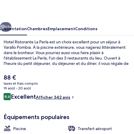
Ristorante
La
Perla
cédent
Suivant
37+
Présentation
Chambres
Emplacement
Conditions
Hotel Ristorante La Perla est un choix excellent pour un séjour à
Varallo Pombia. À la piscine extérieure, vous nagerez littéralement
dans le bonheur. Vous pourrez aussi vous faire plaisir à
l'établissement La Perla, l'un des 3 restaurants du lieu. Ouvert à
l'heure du petit déjeuner, du déjeuner et du dîner, il vous régale de
ses spécialités Cuisine italienne. Au menu des petits plus offerts sur
place, on trouve un bar en bord de piscine, une piscine pour
Le
88 €
enfants et un snack-bar/une épicerie fine. Sympa non ? Les autres
prix
taxes et frais compris
voyageurs ne disent que du bien en ce qui concerne le personnel
actuel
19 août - 20 août
attentionné.
Jardin
est
Avis
Excellent
8,6
Afficher 342 avis
de
8,6 sur 10
voyageurs
88 €.
Équipements populaires
Piscine
Transfert aéroport