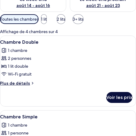
août 14 - août 16
août 21 - août 23
Filtres
Toutes les chambres
1 lit
2 lits
3+ lits
disponibles
pour
Affichage de 4 chambres sur 4
les
Afficher
Une chambre à coucher avec un lit, un
8
Chambre Double
chambres
toutes
1 chambre
les
2 personnes
photos
pour
1 lit double
ce
Wi-Fi gratuit
type
Plus
Plus de détails
de
de
chambre :
détails
Voir les prix
sur
Chambre
le
Double
type
Afficher
Une chambre d’hôtel avec un lit, une t
4
de
Chambre Simple
toutes
chambre
1 chambre
Chambre
les
Double
1 personne
photos