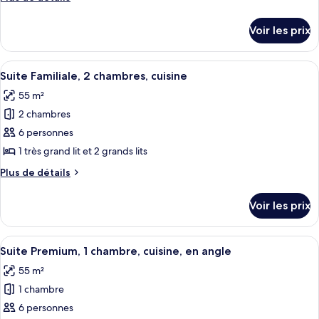
de
de
chambre :
détails
Voir les prix
sur
Chambre
le
Double
type
Afficher
Une chambre d’hôtel moderne avec deux 
Supérieure,
17
de
Suite Familiale, 2 chambres, cuisine
toutes
chambre
2
55 m²
Chambre
les
grands
Double
2 chambres
photos
lits
Supérieure,
pour
6 personnes
2
ce
grands
1 très grand lit et 2 grands lits
lits
type
Plus
Plus de détails
de
de
chambre :
détails
Voir les prix
sur
Suite
le
Familiale,
type
Afficher
Une chambre d’hôtel moderne avec deux 
2
14
de
Suite Premium, 1 chambre, cuisine, en angle
toutes
chambre
chambres,
55 m²
Suite
les
cuisine
Familiale,
1 chambre
photos
2
pour
6 personnes
chambres,