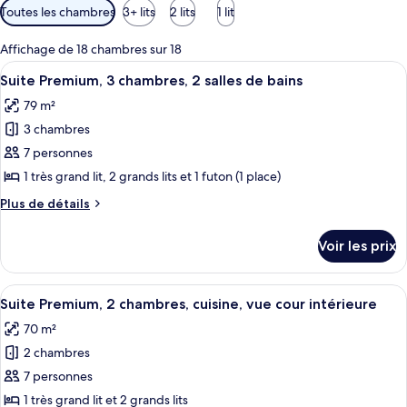
Filtres
Toutes les chambres
3+ lits
2 lits
1 lit
disponibles
pour
Affichage de 18 chambres sur 18
les
Afficher
Un salon moderne avec un canapé, une t
25
Suite Premium, 3 chambres, 2 salles de bains
chambres
toutes
79 m²
les
3 chambres
photos
pour
7 personnes
ce
1 très grand lit, 2 grands lits et 1 futon (1 place)
type
Plus
Plus de détails
de
de
chambre :
détails
Voir les prix
sur
Suite
le
Premium,
type
Afficher
Une chambre d’hôtel moderne avec deux
3
13
de
Suite Premium, 2 chambres, cuisine, vue cour intérieure
toutes
chambre
chambres,
70 m²
Suite
les
2
Premium,
2 chambres
photos
salles
3
pour
7 personnes
de
chambres,
ce
2
1 très grand lit et 2 grands lits
bains