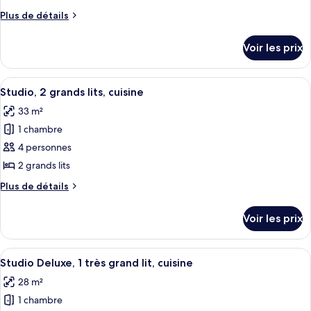
salles
type
Plus
Plus de détails
de
de
de
bains
chambre :
détails
Voir les prix
sur
Suite
le
Premium,
type
Afficher
Une chambre moderne avec deux lits, de
2
15
de
Studio, 2 grands lits, cuisine
toutes
chambre
chambres,
33 m²
Suite
les
cuisine,
Premium,
1 chambre
photos
vue
2
pour
4 personnes
cour
chambres,
ce
cuisine,
2 grands lits
intérieure
vue
type
Plus
Plus de détails
cour
de
de
intérieure
chambre :
détails
Voir les prix
sur
Studio,
le
2
type
Afficher
Une chambre d’hôtel moderne dotée d’un
grands
9
de
Studio Deluxe, 1 très grand lit, cuisine
toutes
chambre
lits,
28 m²
Studio,
les
cuisine
2
1 chambre
photos
grands