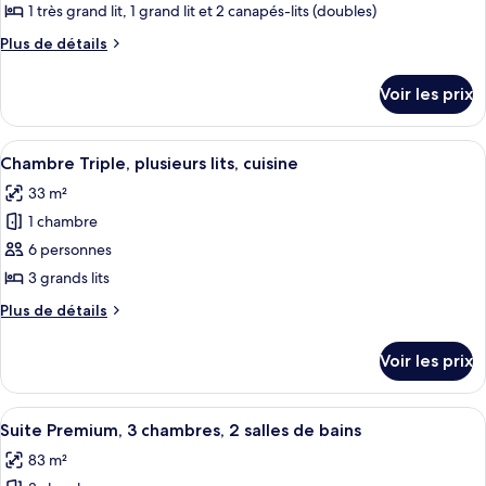
ce
cuisine
1 très grand lit, 1 grand lit et 2 canapés-lits (doubles)
type
Plus
Plus de détails
de
de
chambre :
détails
Voir les prix
sur
Suite
le
Premium,
type
Afficher
Une chambre d’hôtel moderne équipée de
1
11
de
Chambre Triple, plusieurs lits, cuisine
toutes
chambre
chambre,
33 m²
Suite
les
cuisine,
Premium,
1 chambre
photos
en
1
pour
6 personnes
angle
chambre,
ce
cuisine,
3 grands lits
en
type
Plus
Plus de détails
angle
de
de
chambre :
détails
Voir les prix
sur
Chambre
le
Triple,
type
Afficher
Une chambre moderne avec un cadre de 
plusieurs
15
de
Suite Premium, 3 chambres, 2 salles de bains
toutes
chambre
lits,
83 m²
Chambre
les
cuisine
Triple,