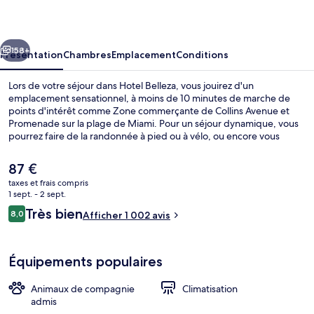
cédent
Suivant
158+
Présentation
Chambres
Emplacement
Conditions
Lors de votre séjour dans Hotel Belleza, vous jouirez d'un
emplacement sensationnel, à moins de 10 minutes de marche de
points d'intérêt comme Zone commerçante de Collins Avenue et
Promenade sur la plage de Miami. Pour un séjour dynamique, vous
pourrez faire de la randonnée à pied ou à vélo, ou encore vous
adonner à une autre chouette activité disponible tout près : ici, les
fans de snorkeling sont servis !Au menu des petits plus offerts sur
Le
87 €
place, on trouve un snack-bar/une épicerie fine, une terrasse et un
prix
taxes et frais compris
jardin. Sympa non ? Les autres voyageurs adorent le personnel
actuel
1 sept. - 2 sept.
attentionné.
Suite Familiale, 2 chambres, cuisine | 
est
Avis
Très bien
8,0
Afficher 1 002 avis
de
8,0 sur 10
voyageurs
87 €.
Équipements populaires
Animaux de compagnie
Climatisation
admis