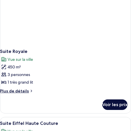
Suite Royale
Vue sur la ville
450 m²
3 personnes
1 très grand lit
Plus
Plus de détails
de
détails
Voir les prix
sur
le
type
Afficher
Une chambre luxueuse avec un canapé,
6
de
Suite Eiffel Haute Couture
toutes
chambre