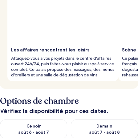
Les affaires rencontrent les loisirs
Scène
Attaquez-vous à vos projets dans le centre d'affaires
Ce palai
ouvert 24h/24, puis faites-vous plaisir au spa à service
français
complet. Ce palais propose des massages, des menus
dégustat
d'oreillers et une salle de dégustation de vins.
rehausse
Options de chambre
Vérifiez la disponibilité pour ces dates.
Vérifier la disponibilité pour ce soir août 6 - août 7
Vérifier la disponibilité pour 
Ce soir
Demain
août 6 - août 7
août 7 - août 8