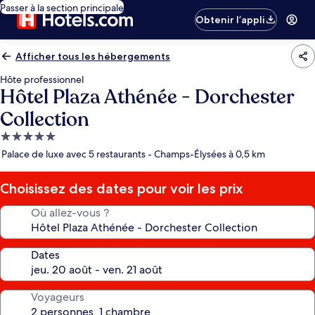
Passer à la section principale
Obtenir l’appli
Afficher tous les hébergements
Hôte professionnel
Hôtel Plaza Athénée - Dorchester
Collection
Hébergement
5.0 étoiles
Palace de luxe avec 5 restaurants - Champs-Élysées à 0,5 km
Choisissez des dates pour voir les prix
Où allez-vous ?
Dates
Voyageurs