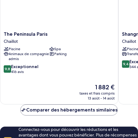
The
Shangri
The Peninsula Paris
Shangr
Peninsula
La
Chaillot
Chaillot
Paris
Paris
Piscine
Spa
Piscin
Chaillot
Chaillot
Animaux de compagnie
Parking
Transf
admis
9.4
Exc
9,4
9.8
Exceptionnel
sur
344 a
9,8
sur
416 avis
10,
10,
Exceptio
Exceptionnel,
344 avis
Le
1 882 €
416 avis
nouveau
taxes et frais compris
prix
13 août - 14 août
est
de
Comparer des hébergements similaires
1 882 €
Connectez-vous pour découvrir les réductions et les
avantages dont vous pouvez bénéficier. Plus de récompenses