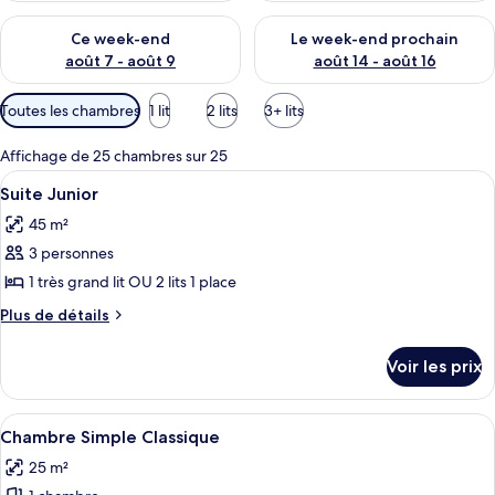
Vérifier la disponibilité pour ce week-end août 7 - août 9
Vérifier la disponibilité pour 
Ce week-end
Le week-end prochain
août 7 - août 9
août 14 - août 16
Filtres
Toutes les chambres
1 lit
2 lits
3+ lits
disponibles
pour
Affichage de 25 chambres sur 25
les
Afficher
Une chambre d’hôtel avec un lit, une ch
5
Suite Junior
chambres
toutes
45 m²
les
3 personnes
photos
pour
1 très grand lit OU 2 lits 1 place
ce
Plus
Plus de détails
type
de
détails
de
Voir les prix
sur
chambre :
le
Suite
type
Afficher
Une chambre élégamment aménagée, dot
3
Junior
de
Chambre Simple Classique
toutes
chambre
25 m²
Suite
les
Junior