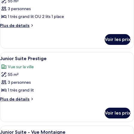
55 m²
Suite
les
Supérieure
3 personnes
photos
pour
1 très grand lit OU 2 lits 1 place
ce
Plus
Plus de détails
type
de
détails
de
Voir les prix
sur
chambre :
le
Junior
type
Afficher
Une chambre spacieuse avec un grand li
5
Suite
de
Junior Suite Prestige
toutes
chambre
Deluxe
Vue sur la ville
Junior
les
Suite
55 m²
photos
Deluxe
pour
3 personnes
ce
1 très grand lit
type
Plus
Plus de détails
de
de
chambre :
détails
Voir les prix
sur
Junior
le
Suite
type
Afficher
Une chambre d’hôtel dotée d’un grand li
Prestige
4
de
Junior Suite - Vue Montaigne