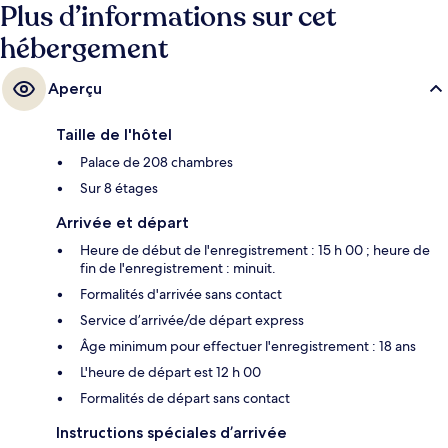
situent à une courte distance à pied : Station de métro Alma - Marceau
Plus d’informations sur cet
est à 5 min et Station de métro Franklin D. Roosevelt, à 5 min.
hébergement
Aperçu
Taille de l'hôtel
Palace de 208 chambres
Sur 8 étages
Arrivée et départ
Heure de début de l'enregistrement : 15 h 00 ; heure de
fin de l'enregistrement : minuit.
Formalités d'arrivée sans contact
Service d’arrivée/de départ express
Âge minimum pour effectuer l'enregistrement : 18 ans
L'heure de départ est 12 h 00
Formalités de départ sans contact
Instructions spéciales d’arrivée