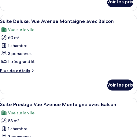
Voir les prix
sur
le
type
Afficher
Un salon moderne avec un canapé blanc
6
de
Suite Deluxe, Vue Avenue Montaigne avec Balcon
toutes
chambre
Vue sur la ville
Appartement
les
60 m²
photos
pour
1 chambre
ce
3 personnes
type
1 très grand lit
de
Plus
Plus de détails
chambre :
de
Suite
détails
Voir les prix
sur
Deluxe,
le
Vue
type
Afficher
Un salon luxueux aux couleurs blanc e
Avenue
5
de
Suite Prestige Vue Avenue Montaigne avec Balcon
toutes
Montaigne
chambre
Vue sur la ville
Suite
les
avec
Deluxe,
83 m²
photos
Balcon
Vue
pour
1 chambre
Avenue
ce
Montaigne
3 personnes