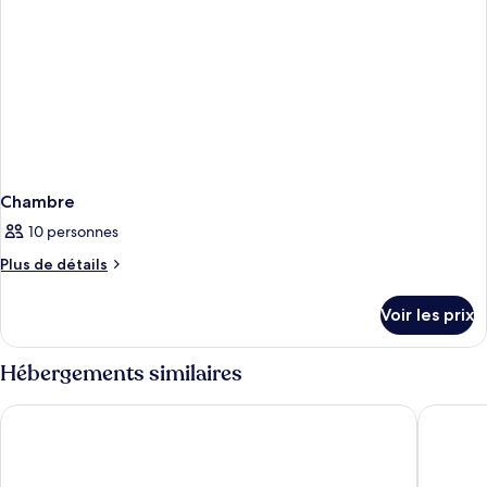
Chambre
10 personnes
Plus
Plus de détails
de
détails
Voir les prix
sur
le
type
Hébergements similaires
de
chambre
The Peninsula Paris
Shangri-L
Chambre