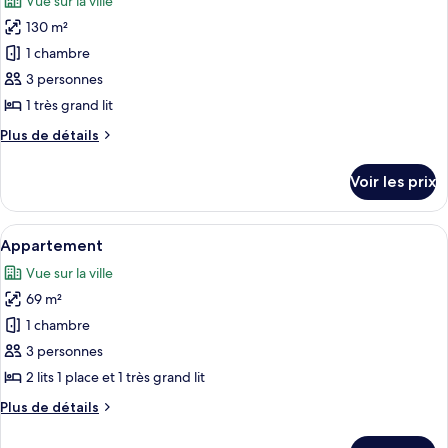
Vue sur la ville
Suite
les
Royale
130 m²
photos
pour
1 chambre
ce
3 personnes
type
1 très grand lit
de
Plus
Plus de détails
chambre :
de
Suite
détails
Voir les prix
sur
Eiffel
le
Haute
type
Afficher
Une chambre d’hôtel avec un grand lit,
Couture
5
de
Appartement
toutes
chambre
Vue sur la ville
Suite
les
Eiffel
69 m²
photos
Haute
pour
1 chambre
Couture
ce
3 personnes
type
2 lits 1 place et 1 très grand lit
de
Plus
Plus de détails
chambre :
de
Appartement
détails