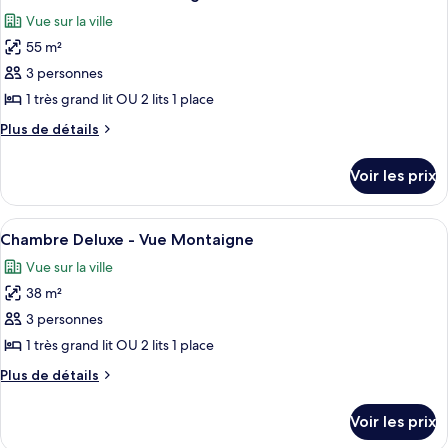
toutes
chambre
Vue sur la ville
Junior
les
Suite
55 m²
photos
Prestige
pour
3 personnes
ce
1 très grand lit OU 2 lits 1 place
type
Plus
Plus de détails
de
de
chambre :
détails
Voir les prix
sur
Junior
le
Suite
type
Afficher
Une chambre spacieuse avec un grand li
-
5
de
Chambre Deluxe - Vue Montaigne
toutes
chambre
Vue
Vue sur la ville
Junior
les
Montaigne
Suite
38 m²
photos
-
pour
3 personnes
Vue
ce
Montaigne
1 très grand lit OU 2 lits 1 place
type
Plus
Plus de détails
de
de
chambre :
détails
Voir les prix
sur
Chambre
le