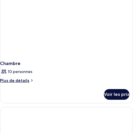
Chambre
10 personnes
Plus
Plus de détails
de
détails
Voir les prix
sur
le
type
de
chambre
Chambre