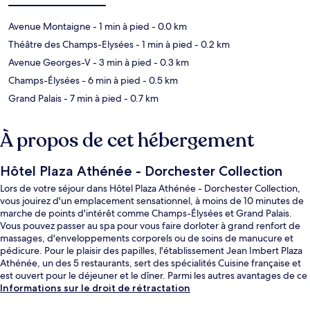
Avenue Montaigne
- 1 min à pied
- 0.0 km
Théâtre des Champs-Elysées
- 1 min à pied
- 0.2 km
Avenue Georges-V
- 3 min à pied
- 0.3 km
Champs-Élysées
- 6 min à pied
- 0.5 km
Grand Palais
- 7 min à pied
- 0.7 km
À propos de cet hébergement
Hôtel Plaza Athénée - Dorchester Collection
Lors de votre séjour dans Hôtel Plaza Athénée - Dorchester Collection,
vous jouirez d'un emplacement sensationnel, à moins de 10 minutes de
marche de points d'intérêt comme Champs-Élysées et Grand Palais.
Vous pouvez passer au spa pour vous faire dorloter à grand renfort de
massages, d'enveloppements corporels ou de soins de manucure et
pédicure. Pour le plaisir des papilles, l'établissement Jean Imbert Plaza
Athénée, un des 5 restaurants, sert des spécialités Cuisine française et
est ouvert pour le déjeuner et le dîner. Parmi les autres avantages de ce
palace de luxe, on trouve un bar / salon, une salle de fitness et une
Informations sur le droit de rétractation
terrasse, l'idéal pour des vacances sans soucis. Les transports publics se