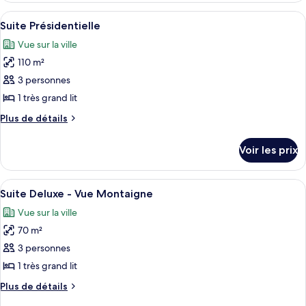
Deluxe
type
Afficher
Une pièce avec une grande fenêtre, un
-
5
de
Suite Présidentielle
toutes
chambre
Vue
Vue sur la ville
Chambre
les
Montaigne
Deluxe
110 m²
photos
-
pour
3 personnes
Vue
ce
Montaigne
1 très grand lit
type
Plus
Plus de détails
de
de
chambre :
détails
Voir les prix
sur
Suite
le
Présidentielle
type
Afficher
Suite Deluxe - Vue Montaigne | Literie
5
de
Suite Deluxe - Vue Montaigne
toutes
chambre
Vue sur la ville
Suite
les
Présidentielle
70 m²
photos
pour
3 personnes
ce
1 très grand lit
type
Plus
Plus de détails
de
de