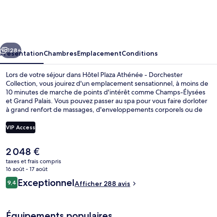
Plaza
Athénée
-
cédent
Suivant
Dorchester
128+
Présentation
Chambres
Emplacement
Conditions
Collection
Lors de votre séjour dans Hôtel Plaza Athénée - Dorchester
Collection, vous jouirez d'un emplacement sensationnel, à moins de
10 minutes de marche de points d'intérêt comme Champs-Élysées
et Grand Palais. Vous pouvez passer au spa pour vous faire dorloter
à grand renfort de massages, d'enveloppements corporels ou de
soins de manucure et pédicure. Pour le plaisir des papilles,
l'établissement Jean Imbert Plaza Athénée, un des 5 restaurants,
VIP Access
sert des spécialités Cuisine française et est ouvert pour le déjeuner
et le dîner. Parmi les autres avantages de ce palace de luxe, on
Le
2 048 €
trouve un bar / salon, une salle de fitness et une terrasse, l'idéal
Suite Junior | Vue de la chambre
prix
pour des vacances sans soucis. Les transports publics se situent à
taxes et frais compris
actuel
16 août - 17 août
une courte distance à pied : Station de métro Alma - Marceau est à
est
5 min et Station de métro Franklin D. Roosevelt, à 5 min.
Avis
Exceptionnel
9,4
Afficher 288 avis
de
9,4 sur 10
voyageurs
2 048 €.
Équipements populaires