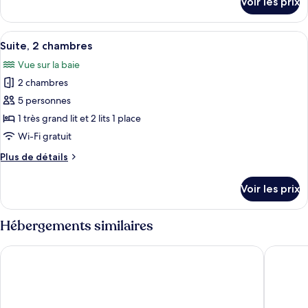
Voir les prix
sur
Chambre,
le
1
type
Afficher
Une chambre à coucher comprenant un l
très
1
de
Suite, 2 chambres
toutes
chambre
grand
Vue sur la baie
Chambre,
les
lit
1
2 chambres
photos
très
pour
5 personnes
grand
ce
lit
1 très grand lit et 2 lits 1 place
type
Wi-Fi gratuit
de
Plus
Plus de détails
chambre :
de
Suite,
détails
Voir les prix
sur
2
le
chambres
type
Hébergements similaires
de
chambre
Clearwater Beach Hotel
Royal No
Suite,
2
chambres