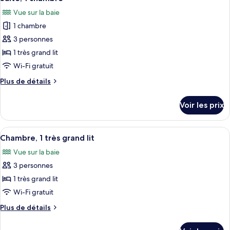
toutes
Vue sur la baie
les
1 chambre
photos
pour
3 personnes
ce
1 très grand lit
type
Wi-Fi gratuit
de
Plus
Plus de détails
chambre :
de
Suite,
détails
Voir les prix
sur
1
le
chambre
type
Afficher
Une chambre à coucher avec un lit, un
4
de
Chambre, 1 très grand lit
toutes
chambre
Vue sur la baie
Suite,
les
1
3 personnes
photos
chambre
pour
1 très grand lit
ce
Wi-Fi gratuit
type
Plus
Plus de détails
de
de
chambre :
détails