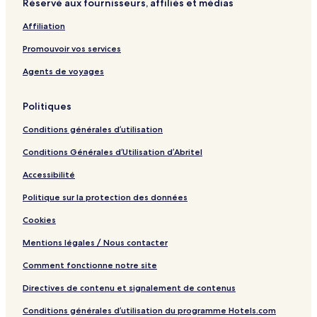
Réservé aux fournisseurs, affiliés et médias
L
h
s
l
c
c
r
r
a
e
e
h
h
t
t
s
s
a
Affiliation
b
&
o
a
o
c
y
S
n
r
h
Promouvoir vos services
I
p
S
t
H
a
a
o
Agents de voyages
G
n
n
d
S
Politiques
K
a
e
n
Conditions générales d’utilisation
y
d
K
Conditions Générales d’Utilisation d’Abritel
e
y
Accessibilité
Politique sur la protection des données
Cookies
Mentions légales / Nous contacter
Comment fonctionne notre site
Directives de contenu et signalement de contenus
Conditions générales d’utilisation du programme Hotels.com