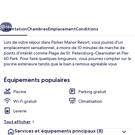
Manor
Resort
cédent
Suivant
78+
Présentation
Chambres
Emplacement
Conditions
Lors de votre séjour dans Parker Manor Resort, vous jouirez d'un
emplacement sensationnel, à moins de 10 minutes de marche de
points d'intérêt comme Plage de St. Petersburg-Clearwater et Pier
60 Park. Pour faire quelques longueurs, vous pourrez compter sur la
piscine extérieure tandis que le bain à remous agréable vous
permettra de finir la journée en beauté. En voiture depuis
l'hébergement, vous aurez également vite rejoint des sites comme
Équipements populaires
Plage de Clearwater Beach et Sand Key Park.
Piscine
Parking gratuit
Vue depuis l’hébergement
Wi-Fi gratuit
Climatisation
Laverie
Tout afficher
Services et équipements principaux
(8)