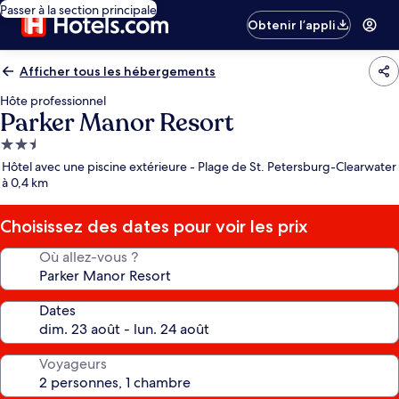
Passer à la section principale
Obtenir l’appli
Afficher tous les hébergements
Hôte professionnel
Parker Manor Resort
Hébergement
2.5 étoiles
Hôtel avec une piscine extérieure - Plage de St. Petersburg-Clearwater
à 0,4 km
Choisissez des dates pour voir les prix
Où allez-vous ?
Dates
Voyageurs