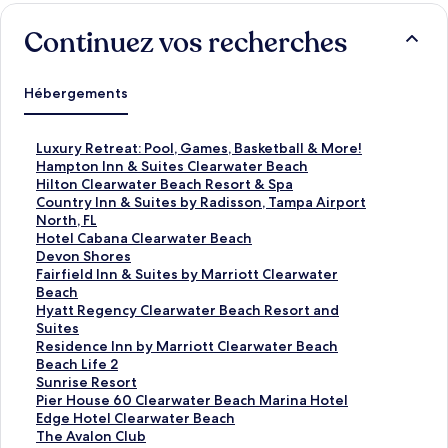
Continuez vos recherches
Hébergements
L
Luxury Retreat: Pool, Games, Basketball & More!
i
L
Hampton Inn & Suites Clearwater Beach
e
i
L
Hilton Clearwater Beach Resort & Spa
n
e
i
L
Country Inn & Suites by Radisson, Tampa Airport
o
n
e
i
North, FL
u
o
n
e
L
Hotel Cabana Clearwater Beach
v
u
o
n
i
L
Devon Shores
r
v
u
o
e
i
L
Fairfield Inn & Suites by Marriott Clearwater
a
r
v
u
n
e
i
Beach
n
a
r
v
o
n
e
L
Hyatt Regency Clearwater Beach Resort and
t
n
a
r
u
o
n
i
Suites
l
t
n
a
v
u
o
e
L
Residence Inn by Marriott Clearwater Beach
a
l
t
n
r
v
u
n
i
L
Beach Life 2
p
a
l
t
a
r
v
o
e
i
L
Sunrise Resort
a
p
a
l
n
a
r
u
n
e
i
L
Pier House 60 Clearwater Beach Marina Hotel
g
a
p
a
t
n
a
v
o
n
e
i
L
Edge Hotel Clearwater Beach
e
g
a
p
l
t
n
r
u
o
n
e
i
L
The Avalon Club