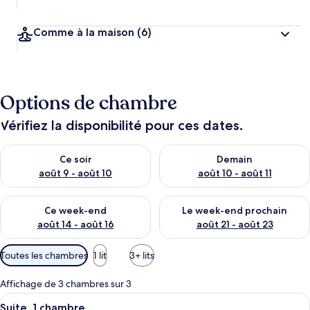
Comme à la maison
(6)
Options de chambre
Vérifiez la disponibilité pour ces dates.
Vérifier la disponibilité pour ce soir août 9 - août 10
Vérifier la disponibilité pour 
Ce soir
Demain
août 9 - août 10
août 10 - août 11
Vérifier la disponibilité pour ce week-end août 14 - août 16
Vérifier la disponibilité pour
Ce week-end
Le week-end prochain
août 14 - août 16
août 21 - août 23
Filtres
Toutes les chambres
1 lit
3+ lits
disponibles
pour
Affichage de 3 chambres sur 3
les
Afficher
Un lit bien fait, avec une literie à ra
1
Suite, 1 chambre
chambres