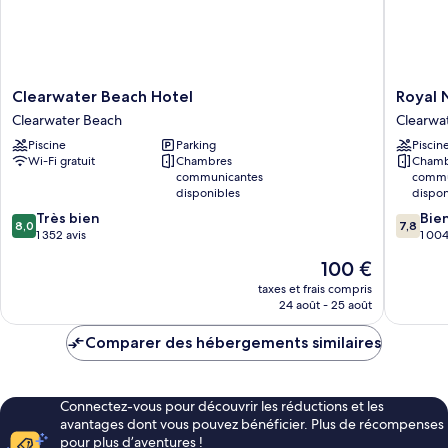
Clearwater
Royal
Clearwater Beach Hotel
Royal 
Beach
North
Clearwater Beach
Clearwa
Hotel
Beach
Piscine
Parking
Piscin
Clearwater
All
Wi-Fi gratuit
Chambres
Chamb
Beach
Suites
communicantes
commu
Clearwa
disponibles
dispon
Beach
8.0
7.8
Très bien
Bie
8,0
7,8
sur
sur
1 352 avis
1 004
10,
10,
Le
100 €
Très
Bien,
nouveau
bien,
1 004 av
taxes et frais compris
prix
24 août - 25 août
1 352 avis
est
de
Comparer des hébergements similaires
100 €
Connectez-vous pour découvrir les réductions et les
avantages dont vous pouvez bénéficier. Plus de récompenses
pour plus d’aventures !