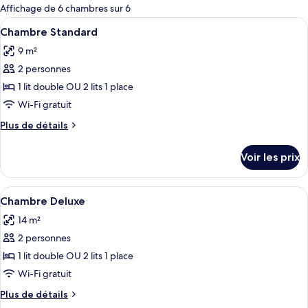
pour
Affichage de 6 chambres sur 6
les
Afficher
Une chambre d’hôtel équipée d’un lit, 
3
Chambre Standard
chambres
toutes
9 m²
les
2 personnes
photos
pour
1 lit double OU 2 lits 1 place
ce
Wi-Fi gratuit
type
Plus
Plus de détails
de
de
chambre :
détails
Voir les prix
sur
Chambre
le
Standard
type
Afficher
Une chambre moderne avec un grand li
4
de
Chambre Deluxe
toutes
chambre
14 m²
Chambre
les
Standard
2 personnes
photos
pour
1 lit double OU 2 lits 1 place
ce
Wi-Fi gratuit
type
Plus
Plus de détails
de
de