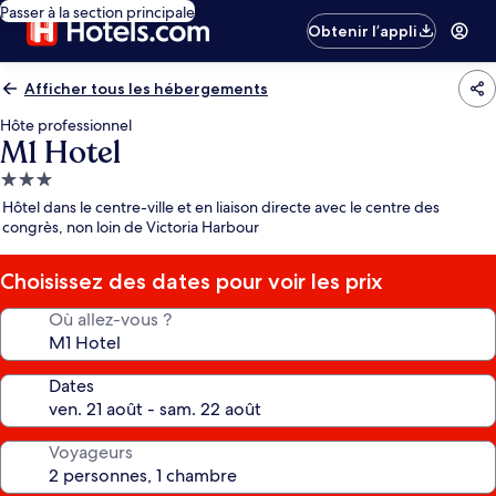
Passer à la section principale
Obtenir l’appli
Afficher tous les hébergements
Hôte professionnel
M1 Hotel
Hébergement
3.0 étoiles
Hôtel dans le centre-ville et en liaison directe avec le centre des
congrès, non loin de Victoria Harbour
Choisissez des dates pour voir les prix
Où allez-vous ?
Dates
Voyageurs