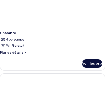
lit
Chambre
4 personnes
Wi-Fi gratuit
Plus
Plus de détails
de
détails
Voir les prix
sur
le
type
de
chambre
Chambre