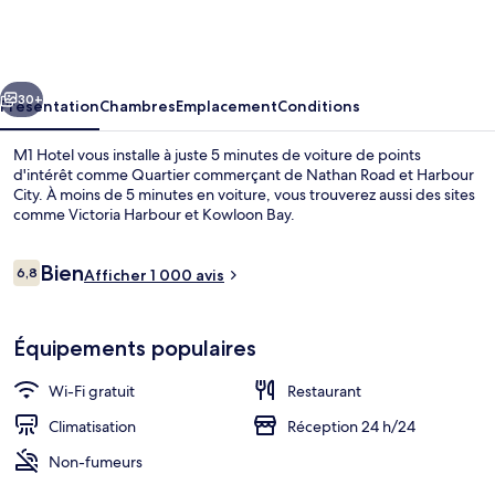
Hotel
cédent
Suivant
30+
Présentation
Chambres
Emplacement
Conditions
M1 Hotel vous installe à juste 5 minutes de voiture de points
d'intérêt comme Quartier commerçant de Nathan Road et Harbour
City. À moins de 5 minutes en voiture, vous trouverez aussi des sites
comme Victoria Harbour et Kowloon Bay.
Avis
Bien
6,8
Afficher 1 000 avis
6,8 sur 10
voyageurs
Restaurant
Équipements populaires
Wi-Fi gratuit
Restaurant
Climatisation
Réception 24 h/24
Non-fumeurs