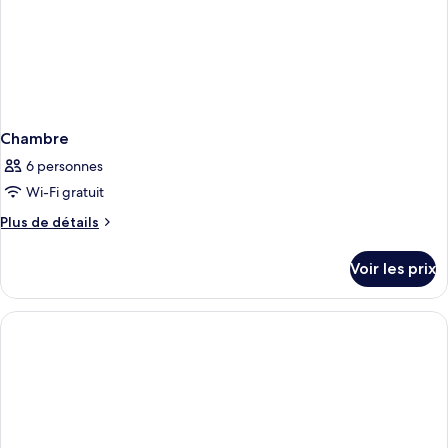
Chambre
6 personnes
Wi-Fi gratuit
Plus
Plus de détails
de
détails
Voir les prix
sur
le
type
de
chambre
Chambre