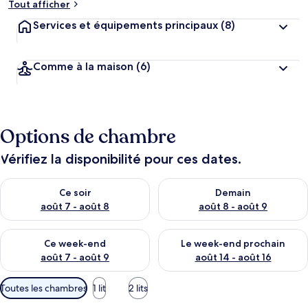
Tout afficher
Services et équipements principaux
(8)
Comme à la maison
(6)
Options de chambre
Vérifiez la disponibilité pour ces dates.
Vérifier la disponibilité pour ce soir août 7 - août 8
Vérifier la disponibilité pour 
Ce soir
Demain
août 7 - août 8
août 8 - août 9
Vérifier la disponibilité pour ce week-end août 7 - août 9
Vérifier la disponibilité pour 
Ce week-end
Le week-end prochain
août 7 - août 9
août 14 - août 16
Filtres
Toutes les chambres
1 lit
2 lits
disponibles