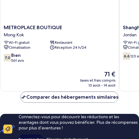
METROPLACE
Shangha
METROPLACE BOUTIQUE
Shangh
BOUTIQUE
Red
Mong Kok
Jordan
Mong
Jordan
Wi-Fi gratuit
Restaurant
Wi-Fi 
Kok
Climatisation
Réception 24 h/24
Climat
7.0
6.6
Bien
6,6
123 a
7,0
sur
sur
561 avis
10,
10,
Bien,
123 avis
Le
71 €
561 avis
nouveau
taxes et frais compris
prix
13 août - 14 août
est
de
Comparer des hébergements similaires
71 €
Connectez-vous pour découvrir les réductions et les
avantages dont vous pouvez bénéficier. Plus de récompenses
pour plus d’aventures !