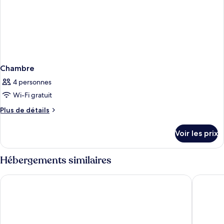
Chambre
4 personnes
Wi-Fi gratuit
Plus
Plus de détails
de
détails
Voir les prix
sur
le
type
Hébergements similaires
de
chambre
METROPLACE BOUTIQUE
Shangha
Chambre