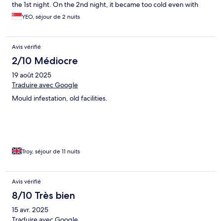
the 1st night. On the 2nd night, it became too cold even with
high temperature & low fan speed. The mattresses were so thin
YEO, séjour de 2 nuits
that we can feel the spring in it. Toiletries were not provided but
can be bought from the front desk. The staff did not tell us
about it until I went down to ask if there's any shop nearby
Avis vérifié
where I can buy toiletries.
2/10 Médiocre
19 août 2025
Traduire avec Google
Mould infestation, old facilities.
Troy, séjour de 11 nuits
Avis vérifié
8/10 Très bien
15 avr. 2025
Traduire avec Google