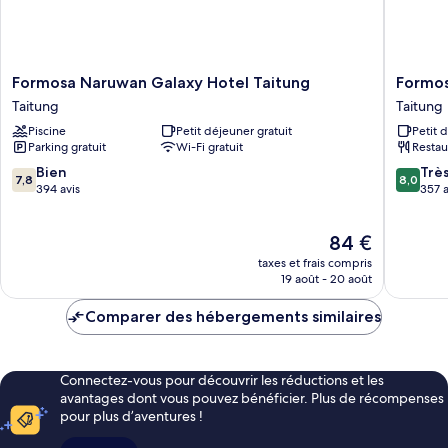
Formosa
Formos
Formosa Naruwan Galaxy Hotel Taitung
Formos
Naruwan
Naruwa
Taitung
Taitung
Galaxy
Garden
Piscine
Petit déjeuner gratuit
Petit 
Hotel
Hotel
Parking gratuit
Wi-Fi gratuit
Restau
Taitung
Taitung
Taitung
7.8
8.0
Bien
Trè
7,8
8,0
sur
sur
394 avis
357 a
10,
10,
Bien,
Très
Le
84 €
394 avis
bien,
nouveau
357 avis
taxes et frais compris
prix
19 août - 20 août
est
de
Comparer des hébergements similaires
84 €
Connectez-vous pour découvrir les réductions et les
avantages dont vous pouvez bénéficier. Plus de récompenses
pour plus d’aventures !