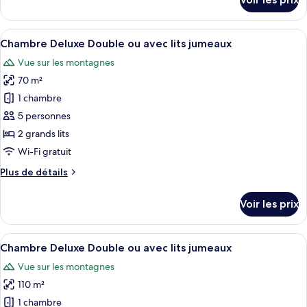
sur
Chambre
le
Double
type
Afficher
Une chambre d’hôtel avec deux lits, un
Deluxe
4
de
Chambre Deluxe Double ou avec lits jumeaux
toutes
chambre
Vue sur les montagnes
Chambre
les
Double
70 m²
photos
Deluxe
pour
1 chambre
ce
5 personnes
type
2 grands lits
de
Wi-Fi gratuit
chambre :
Plus
Plus de détails
Chambre
de
Deluxe
détails
Voir les prix
Double
sur
le
ou
type
Afficher
Une chambre d’hôtel avec deux lits, un
avec
4
de
Chambre Deluxe Double ou avec lits jumeaux
toutes
lits
chambre
Vue sur les montagnes
Chambre
les
jumeaux
Deluxe
110 m²
photos
Double
pour
1 chambre
ou