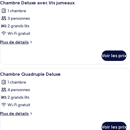
2
de
Chambre Deluxe avec lits jumeaux
toutes
chambre
1 chambre
Chambre
les
Deluxe
3 personnes
photos
pour
2 grands lits
ce
Wi-Fi gratuit
type
Plus
Plus de détails
de
de
chambre :
détails
Voir les prix
sur
Chambre
le
Deluxe
type
Afficher
Une chambre d’hôtel avec deux lits, un
avec
2
de
Chambre Quadruple Deluxe
toutes
chambre
lits
1 chambre
Chambre
les
jumeaux
Deluxe
4 personnes
photos
avec
pour
2 grands lits
lits
ce
jumeaux
Wi-Fi gratuit
type
Plus
Plus de détails
de
de
chambre :
détails
Voir les prix
sur