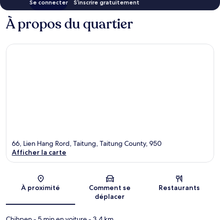
Se connecter
S’inscrire gratuitement
À propos du quartier
66, Lien Hang Rord, Taitung, Taitung County, 950
Afficher la carte
Carte
À proximité
Comment se
Restaurants
déplacer
Chihpen
- 5 min en voiture
- 3.4 km