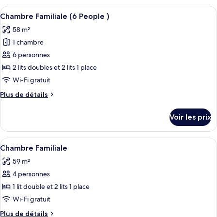
2
type
Afficher
Une chambre d’hôtel avec deux lits, un
chambres,
5
de
Chambre Familiale (6 People )
toutes
chambre
chambres
58 m²
Chambre
les
communicantes,
Quadruple
1 chambre
photos
vue
Élite,
pour
6 personnes
ville
2
ce
chambres,
2 lits doubles et 2 lits 1 place
chambres
type
Wi-Fi gratuit
communicantes,
de
vue
Plus
Plus de détails
chambre :
ville
de
Chambre
détails
Voir les prix
sur
Familiale
le
(6
type
Afficher
Une chambre d’hôtel dotée d’un grand li
People
4
de
Chambre Familiale
toutes
)
chambre
59 m²
Chambre
les
Familiale
4 personnes
photos
(6
pour
1 lit double et 2 lits 1 place
People
ce
)
Wi-Fi gratuit
type
Plus
Plus de détails