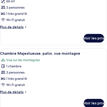
66 m²
Chambre
les
Quadruple
3 personnes
photos
Deluxe
pour
1 très grand lit
ce
Wi-Fi gratuit
type
Plus
Plus de détails
de
de
chambre :
détails
Voir les prix
sur
Suite
le
Deluxe,
type
Afficher
Une chambre d’hôtel avec un grand lit,
1
4
de
Chambre Majestueuse, patio, vue montagne
toutes
chambre
très
Vue sur les montagnes
Suite
les
grand
Deluxe,
1 chambre
photos
lit
1
pour
3 personnes
très
ce
grand
1 très grand lit
lit
type
Wi-Fi gratuit
de
Plus
Plus de détails
chambre :
de
Chambre
détails
Voir les prix
sur
Majestueuse,