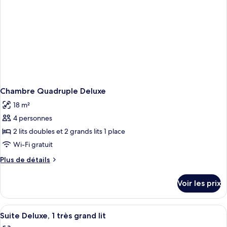
2
lits
doubles
Chambre Quadruple Deluxe
18 m²
4 personnes
2 lits doubles et 2 grands lits 1 place
Wi-Fi gratuit
Plus
Plus de détails
de
détails
Voir les prix
sur
le
type
Afficher
Un salon spacieux comprenant un canapé
6
de
Suite Deluxe, 1 très grand lit
toutes
chambre