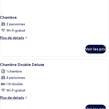
Chambre
2 personnes
Wi-Fi gratuit
Plus
Plus de détails
de
détails
Voir les prix
sur
le
type
Afficher
Une pièce où un chat est allongé sur l
5
de
Chambre Double Deluxe
toutes
chambre
1 chambre
Chambre
les
4 personnes
photos
pour
1 lit double
ce
Wi-Fi gratuit
type
Plus
Plus de détails
de
de
chambre :
détails
Voir les prix