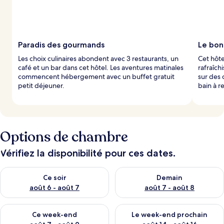
Paradis des gourmands
Le bon
Les choix culinaires abondent avec 3 restaurants, un
Cet hôte
café et un bar dans cet hôtel. Les aventures matinales
rafraîch
commencent hébergement avec un buffet gratuit
sur des 
petit déjeuner.
bain à r
Options de chambre
Vérifiez la disponibilité pour ces dates.
Vérifier la disponibilité pour ce soir août 6 - août 7
Vérifier la disponibilité pour 
Ce soir
Demain
août 6 - août 7
août 7 - août 8
Vérifier la disponibilité pour ce week-end août 7 - août 9
Vérifier la disponibilité pour 
Ce week-end
Le week-end prochain