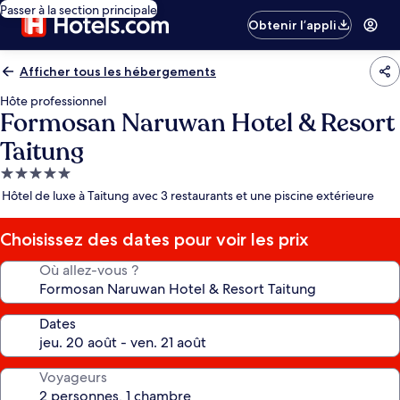
Passer à la section principale
Obtenir l’appli
Afficher tous les hébergements
Hôte professionnel
Formosan Naruwan Hotel & Resort
Taitung
Hébergement
5.0 étoiles
Hôtel de luxe à Taitung avec 3 restaurants et une piscine extérieure
Choisissez des dates pour voir les prix
Où allez-vous ?
Dates
Voyageurs