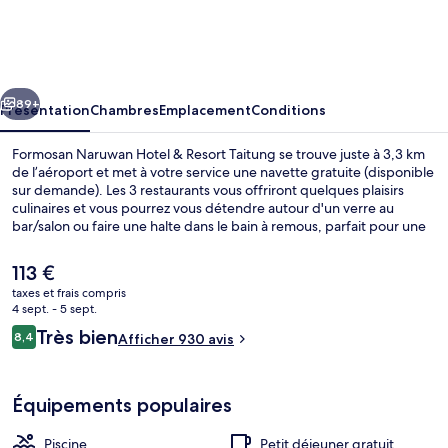
Naruwan
Hotel
&
cédent
Suivant
Resort
89+
Présentation
Chambres
Emplacement
Conditions
Taitung
Formosan Naruwan Hotel & Resort Taitung se trouve juste à 3,3 km
de l’aéroport et met à votre service une navette gratuite (disponible
sur demande). Les 3 restaurants vous offriront quelques plaisirs
culinaires et vous pourrez vous détendre autour d'un verre au
bar/salon ou faire une halte dans le bain à remous, parfait pour une
fin de journée relaxante. Cet hôtel de luxe vous fait également
profiter d'une piscine extérieure, d'un club pour enfants (gratuit) et
Le
113 €
d'une salle de fitness. Les autres voyageurs ne tarissent pas d'éloges
prix
taxes et frais compris
en ce qui concerne la présentation générale.
actuel
4 sept. - 5 sept.
Enceinte de l’hébergement
est
Avis
Très bien
8,4
Afficher 930 avis
de
8,4 sur 10
voyageurs
113 €.
Équipements populaires
Piscine
Petit déjeuner gratuit