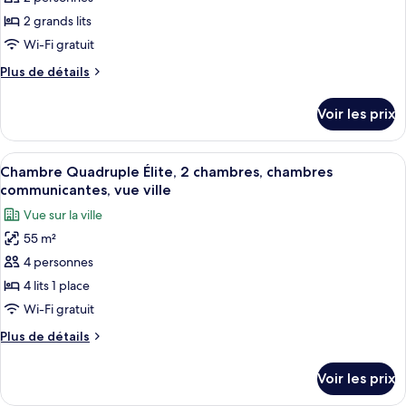
2 grands lits
Wi-Fi gratuit
Plus
Plus de détails
de
détails
Voir les prix
sur
le
type
Afficher
Une chambre d’hôtel avec un grand lit, 
4
de
Chambre Quadruple Élite, 2 chambres, chambres
toutes
chambre
communicantes, vue ville
Chambre
les
Vue sur la ville
Supérieure
photos
avec
55 m²
pour
lits
4 personnes
ce
jumeaux
type
4 lits 1 place
de
Wi-Fi gratuit
chambre :
Plus
Plus de détails
Chambre
de
Quadruple
détails
Voir les prix
sur
Élite,
le