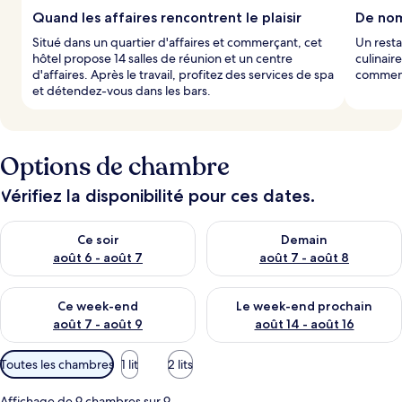
Quand les affaires rencontrent le plaisir
De nom
l
Situé dans un quartier d'affaires et commerçant, cet
Un resta
e
hôtel propose 14 salles de réunion et un centre
culinair
s
d'affaires. Après le travail, profitez des services de spa
commence
et détendez-vous dans les bars.
v
o
y
a
g
Options de chambre
e
u
Vérifiez la disponibilité pour ces dates.
r
s
Vérifier la disponibilité pour ce soir août 6 - août 7
Vérifier la disponibilité pour 
Ce soir
Demain
août 6 - août 7
août 7 - août 8
Vérifier la disponibilité pour ce week-end août 7 - août 9
Vérifier la disponibilité pour 
Ce week-end
Le week-end prochain
août 7 - août 9
août 14 - août 16
Filtres
Toutes les chambres
1 lit
2 lits
disponibles
pour
Affichage de 9 chambres sur 9