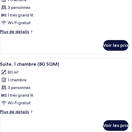
photos
SQM
pour
3 personnes
(King/Twin))
ce
1 très grand lit
type
Wi-Fi gratuit
de
Plus
Plus de détails
chambre :
de
Suite,
détails
Voir les prix
sur
1
le
chambre
type
Afficher
Une chambre d’hôtel moderne dotée d’un
(70
1
de
Suite, 1 chambre (80 SQM)
toutes
SQM)
chambre
80 m²
Suite,
les
1
1 chambre
photos
chambre
pour
3 personnes
(70
ce
SQM)
1 très grand lit
type
Wi-Fi gratuit
de
Plus
Plus de détails
chambre :
de
Suite,
détails
Voir les prix
sur
1