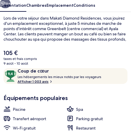
16+
Présentation
Chambres
Emplacement
Conditions
Lors de votre séjour dans Makati Diamond Residences, vous jouirez
d'un emplacement exceptionnel, à juste 5 minutes de marche de
points d'intérêt comme Greenbelt (centre commercial) et Ayala
Center. Les clients peuvent manger un bout au café ou bien se faire
chouchouter au spa qui propose des massages des tissus profonds,
des soins d'aromathérapie et des soins de réflexologie. Cet hôtel de
luxe abrite en outre 2 bars/lounges, une piscine couverte et un bar
Le
105 €
en bord de piscine. Le personnel attentionné et le petit déjeuner
prix
taxes et frais compris
remportent un franc succès auprès des autres voyageurs. Les
actuel
9 août - 10 août
transports publics sont tout proches. Station Ayala se situe à
Salon Exécutif
est
Avis
9,4
seulement 13 min à pied.
Coup de cœur
de
voyageurs
L
sur
Les hébergements les mieux notés par les voyageurs
105 €.
e
Afficher 1 003 avis
10,
s
Coup
de
Équipements populaires
h
cœur
é
b
Piscine
Spa
e
r
Transfert aéroport
Parking gratuit
g
Wi-Fi gratuit
Restaurant
e