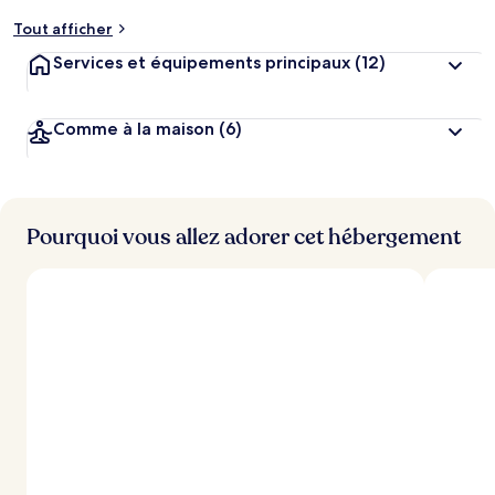
m
Tout afficher
e
n
Services et équipements principaux
(12)
t
s
Comme à la maison
(6)
l
e
s
m
i
Pourquoi vous allez adorer cet hébergement
e
u
x
n
o
t
é
s
p
a
r