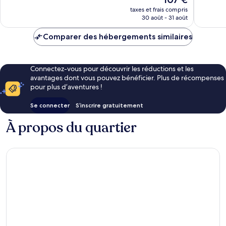
Exceptionnel,
Makati
2 912 avi
nouveau
1 348 avis
taxes et frais compris
prix
30 août - 31 août
est
de
Comparer des hébergements similaires
107 €
Connectez-vous pour découvrir les réductions et les
avantages dont vous pouvez bénéficier. Plus de récompenses
pour plus d’aventures !
Se connecter
S’inscrire gratuitement
À propos du quartier