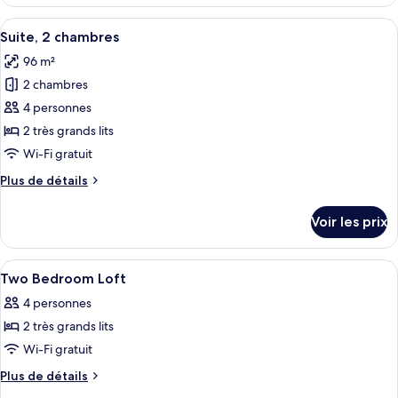
le
chambre
type
Afficher
Cafetière/bouilloire, four, bouilloire é
(80
1
de
Suite, 2 chambres
toutes
SQM)
chambre
96 m²
Suite,
les
1
2 chambres
photos
chambre
pour
4 personnes
(80
ce
SQM)
2 très grands lits
type
Wi-Fi gratuit
de
Plus
Plus de détails
chambre :
de
Suite,
détails
Voir les prix
sur
2
le
chambres
type
Afficher
Literie de qualité supérieure, couette 
4
de
Two Bedroom Loft
toutes
chambre
4 personnes
Suite,
les
2
2 très grands lits
photos
chambres
pour
Wi-Fi gratuit
ce
Plus
Plus de détails
type
de