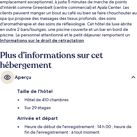
emplacement exceptionnel, à juste 5 minutes de marche de points
d'intérêt comme Greenbelt (centre commercial) et Ayala Center. Les
clients peuvent manger un bout au café ou bien se faire chouchouter au
spa qui propose des massages des tissus profonds, des soins
d'aromathérapie et des soins de réflexologie. Cet hôtel de luxe abrite
en outre 2 bars/lounges, une piscine couverte et un bar en bord de
piscine. Le personnel attentionné et le petit déjeuner remportent un
franc succès auprès des autres voyageurs. Les transports publics sont
Informations sur le droit de rétractation
tout proches. Station Ayala se situe à seulement 13 min à pied.
Plus d’informations sur cet
hébergement
Aperçu
Taille de l'hôtel
Hôtel de 410 chambres
Sur 29 étages
Arrivée et départ
Heure de début de l'enregistrement : 14 h 00 ; heure de
fin de l'enregistrement : à tout moment.