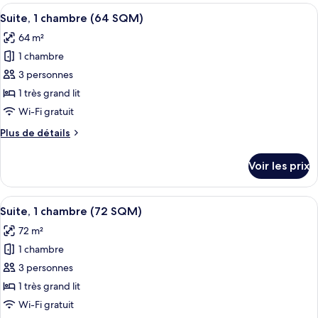
96sqm
type
Afficher
Cafetière/bouilloire, four, bouilloire é
1
Two
de
Suite, 1 chambre (64 SQM)
toutes
chambre
Bedroom
64 m²
96sqm
les
Suite
Two
1 chambre
photos
Bedroom
pour
3 personnes
Suite
ce
1 très grand lit
type
Wi-Fi gratuit
de
Plus
Plus de détails
chambre :
de
Suite,
détails
Voir les prix
sur
1
le
chambre
type
Afficher
Suite, 1 chambre (72 SQM) | Restaurat
(64
1
de
Suite, 1 chambre (72 SQM)
toutes
SQM)
chambre
72 m²
Suite,
les
1
1 chambre
photos
chambre
pour
3 personnes
(64
ce
SQM)
1 très grand lit
type
Wi-Fi gratuit
de