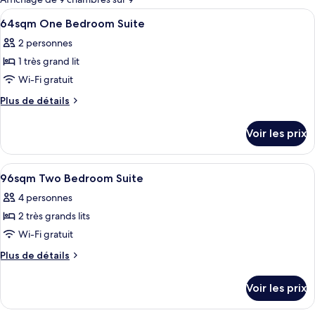
les
Afficher
Literie de qualité supérieure, couette 
6
64sqm One Bedroom Suite
chambres
toutes
2 personnes
les
1 très grand lit
photos
pour
Wi-Fi gratuit
ce
Plus
Plus de détails
type
de
détails
de
Voir les prix
sur
chambre :
le
64sqm
type
Afficher
Literie de qualité supérieure, couette 
7
One
de
96sqm Two Bedroom Suite
toutes
chambre
Bedroom
4 personnes
64sqm
les
Suite
One
2 très grands lits
photos
Bedroom
pour
Wi-Fi gratuit
Suite
ce
Plus
Plus de détails
type
de
détails
de
Voir les prix
sur
chambre :
le