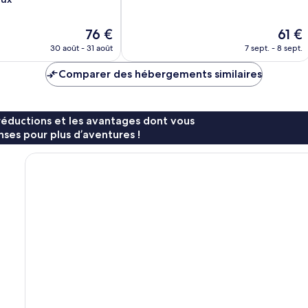
10,
Excellent,
Le
Le
76 €
61 €
2 389 avis
nouveau
nouve
30 août - 31 août
7 sept. - 8 sept.
prix
prix
est
est
Comparer des hébergements similaires
de
de
76 €
61 €
réductions et les avantages dont vous
ses pour plus d’aventures !