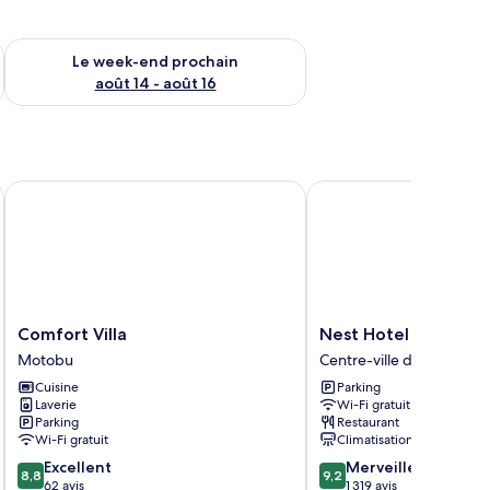
-end août 7 - août 9
Vérifier la disponibilité pour le week-end prochain août 14 - a
Le week-end prochain
août 14 - août 16
Comfort Villa
Nest Hotel Naha Kumoj
Comfort
Nest
Comfort Villa
Nest Hotel Naha Kum
Villa
Hotel
Motobu
Centre-ville de Naha
Motobu
Naha
Cuisine
Parking
Kumoji
Laverie
Wi-Fi gratuit
Centre-
Parking
Restaurant
ville
Wi-Fi gratuit
Climatisation
de
8.8
9.2
Excellent
Merveilleux
Naha
8,8
9,2
sur
sur
62 avis
1 319 avis