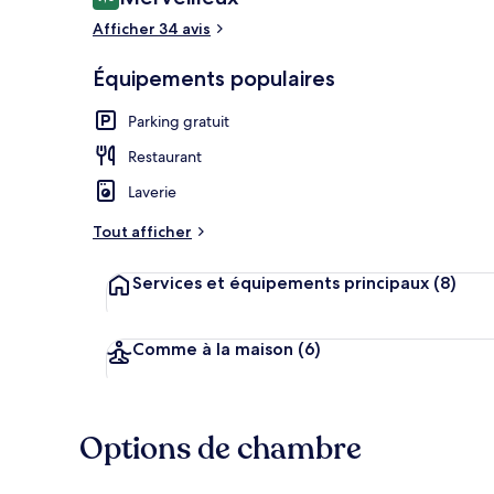
9,0 sur 10
voyageurs
Afficher 34 avis
Équipements populaires
Vue depuis l
Parking gratuit
Restaurant
Laverie
Tout afficher
Services et équipements principaux
(8)
Comme à la maison
(6)
Options de chambre