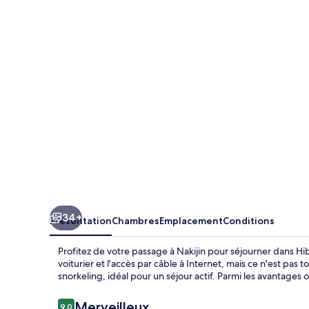
Resort
34+
Présentation
Chambres
Emplacement
Conditions
Profitez de votre passage à Nakijin pour séjourner dans Hibi
voiturier et l'accès par câble à Internet, mais ce n'est pas 
snorkeling, idéal pour un séjour actif. Parmi les avantages 
Avis
Merveilleux
9,0