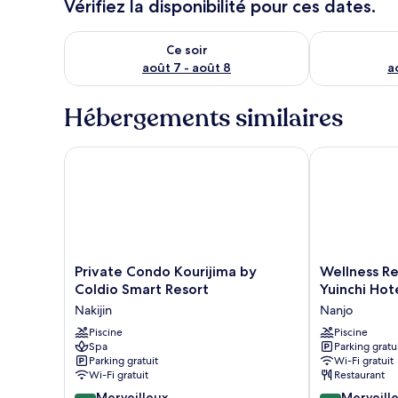
Vérifiez la disponibilité pour ces dates.
Vérifier la disponibilité pour ce soir août 7 - août 8
Vérifier la di
Ce soir
août 7 - août 8
a
Hébergements similaires
Private Condo Kourijima by Coldio Smart Resort
Wellness Res
Private
Wellness
Private Condo Kourijima by
Wellness R
Condo
Resort
Coldio Smart Resort
Yuinchi Hot
Kourijima
OKINAWA
Nakijin
Nanjo
by
The
Coldio
Piscine
Yuinchi
Piscine
Spa
Parking gratu
Smart
Hotel
Parking gratuit
Wi-Fi gratuit
Resort
Nanjo
Wi-Fi gratuit
Restaurant
Nakijin
Nanjo
9.2
9.0
Merveilleux
Merveill