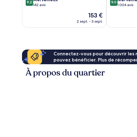
9,2
9,0
sur
sur
142 avis
1 004 avis
10,
10,
Le
153 €
Merveilleux,
Merveilleux,
nouveau
142 avis
1 004 avis
2 sept. - 3 sept.
prix
est
de
153 €
Connectez-vous pour découvrir les 
pouvez bénéficier. Plus de récompen
À propos du quartier