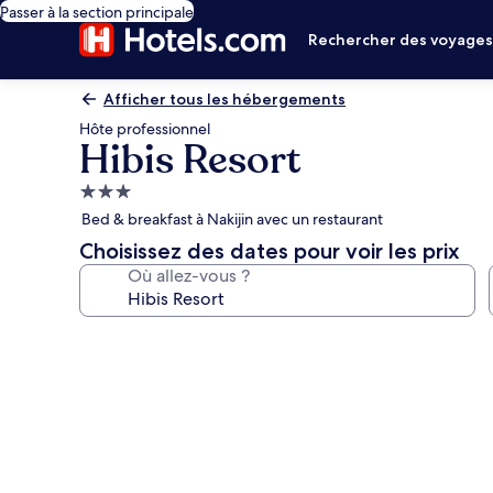
Passer à la section principale
Rechercher des voyage
Afficher tous les hébergements
Hôte professionnel
Hibis Resort
Hébergement
3.0 étoiles
Bed & breakfast à Nakijin avec un restaurant
Choisissez des dates pour voir les prix
Où allez-vous ?
Galerie
photos
de
l’hébergement
Hibis