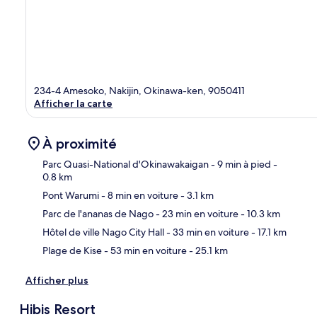
234-4 Amesoko, Nakijin, Okinawa-ken, 9050411
Afficher la carte
À proximité
Parc Quasi-National d'Okinawakaigan
- 9 min à pied
-
0.8 km
Pont Warumi
- 8 min en voiture
- 3.1 km
Car
Parc de l'ananas de Nago
- 23 min en voiture
- 10.3 km
Hôtel de ville Nago City Hall
- 33 min en voiture
- 17.1 km
Plage de Kise
- 53 min en voiture
- 25.1 km
Afficher plus
Hibis Resort