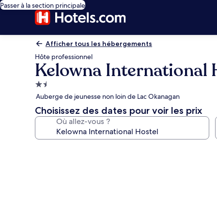
Passer à la section principale
Afficher tous les hébergements
Hôte professionnel
Kelowna International 
Hébergement
1.5 étoile
Auberge de jeunesse non loin de Lac Okanagan
Choisissez des dates pour voir les prix
Où allez-vous ?
Galerie
photos
de
l’hébergement
Kelowna