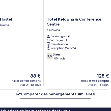
Hotel
 Hostel
Hotel Kelowna & Conference
Kelowna
Centre
lowna
&
Kelowna
Conference
Centre
Parking gratuit
Wi-Fi gratuit
Kelowna
Climatisation
Réception 24 h/24
7.8
Bien
7,8
sur
1 054 avis
10,
Bien,
1 054 avis
Le
Le
88 €
128 €
nouveau
nouveau
taxes et frais compris
taxes et frais compris
prix
prix
9 août - 10 août
7 sept. - 8 sept.
est
est
de
de
Comparer des hébergements similaires
88 €
128 €
réductions et les avantages dont vous