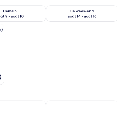
sponibilité pour demain août 9 - août 10
Vérifier la disponibilité pour ce week
Demain
Ce week-end
ût 9 - août 10
août 14 - août 16
ce (4-Bed Mixed Dorm) | Chambres insonorisées, Wi-Fi gratuit
m)
x
pus Accommodation
ostel
Hotel Kelowna & Conference Centre