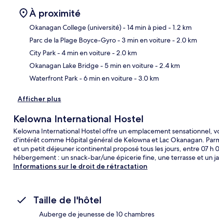
À proximité
Okanagan College (université)
- 14 min à pied
- 1.2 km
Parc de la Plage Boyce-Gyro
- 3 min en voiture
- 2.0 km
Car
City Park
- 4 min en voiture
- 2.0 km
Okanagan Lake Bridge
- 5 min en voiture
- 2.4 km
Waterfront Park
- 6 min en voiture
- 3.0 km
Afficher plus
Kelowna International Hostel
Kelowna International Hostel offre un emplacement sensationnel, vo
d'intérêt comme Hôpital général de Kelowna et Lac Okanagan. Parmi le
et un petit déjeuner icontinental proposé tous les jours, entre 07 h 0
hébergement : un snack-bar/une épicerie fine, une terrasse et un ja
Informations sur le droit de rétractation
Taille de l'hôtel
Auberge de jeunesse de 10 chambres