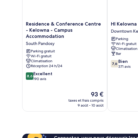
une
Bed
place
Mixed
(4-
Dorm)
Bed
Residence
HI
Residence & Conference Centre
HI Kelowna
Mixed
&
Kelowna
- Kelowna - Campus
Downtown Ke
Dorm)
Conference
Hostel
Accommodation
Parking
Centre
Downtown
South Pandosy
Wi-Fi gratuit
-
Kelowna
Climatisation
Kelowna
Parking gratuit
Bar
-
Wi-Fi gratuit
7.6
Climatisation
Bien
Campus
7,6
Réception 24 h/24
sur
371 avis
Accommodation
10,
South
8.6
Excellent
8,6
Bien,
Pandosy
sur
190 avis
371 avis
10,
Excellent,
Le
93 €
190 avis
nouveau
taxes et frais compris
prix
9 août - 10 août
est
de
93 €
Connectez-vous pour découvrir les 