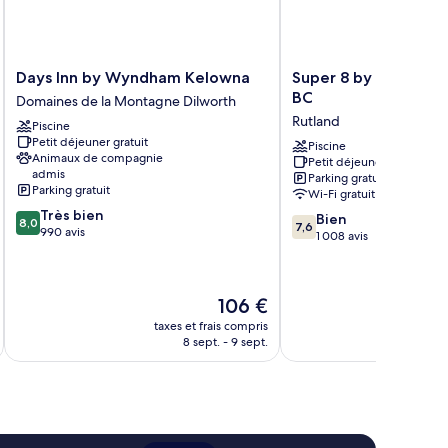
Days
Super
Days Inn by Wyndham Kelowna
Super 8 by Wyndha
Inn
8
BC
Domaines de la Montagne Dilworth
by
by
Rutland
Piscine
Wyndham
Wyndham
Petit déjeuner gratuit
Kelowna
Kelowna
Piscine
Animaux de compagnie
Petit déjeuner gratuit
Domaines
BC
admis
Parking gratuit
de
Rutland
Parking gratuit
Wi-Fi gratuit
la
8.0
Très bien
7.6
Montagne
Bien
8,0
7,6
sur
990 avis
sur
Dilworth
1 008 avis
10,
10,
Très
Bien,
bien,
1 008 avis
Le
106 €
990 avis
nouveau
taxes et frais compris
tax
prix
8 sept. - 9 sept.
est
de
106 €