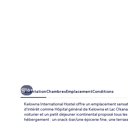
International
Hostel
16+
Présentation
Chambres
Emplacement
Conditions
Kelowna International Hostel offre un emplacement sensati
d'intérêt comme Hôpital général de Kelowna et Lac Okanagan
voiturier et un petit déjeuner icontinental proposé tous les
hébergement : un snack-bar/une épicerie fine, une terrasse