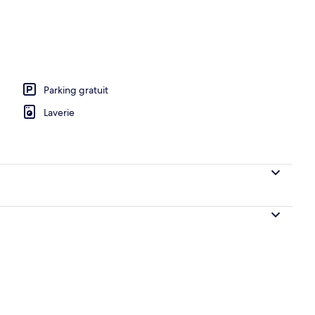
e-nique/barbecue
Parking gratuit
Laverie