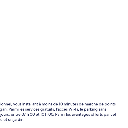
Vestibule
onnel, vous installant à moins de 10 minutes de marche de points
. Parmi les services gratuits, l'accès Wi-Fi, le parking sans
 jours, entre 07 h 00 et 10 h 00. Parmi les avantages offerts par cet
Extérieur
 et un jardin.