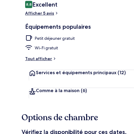
Avis
Excellent
8,8
8,8 sur 10
voyageurs
Afficher 5 avis
Aire de piqu
Équipements populaires
Petit déjeuner gratuit
Wi-Fi gratuit
Tout afficher
Services et équipements principaux
(12)
Comme à la maison
(6)
Options de chambre
Vérifiez la disponibilité pour ces dates.