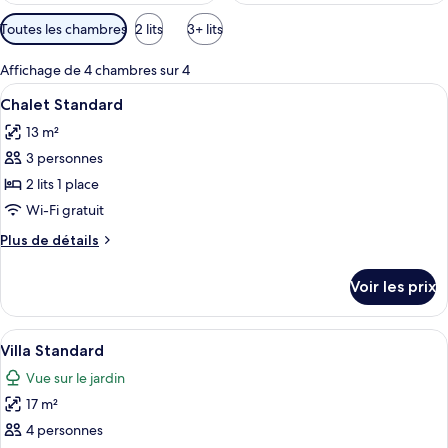
Filtres
Toutes les chambres
2 lits
3+ lits
disponibles
pour
Affichage de 4 chambres sur 4
les
Afficher
Une chambre avec deux lits, une télévi
6
Chalet Standard
chambres
toutes
13 m²
les
3 personnes
photos
pour
2 lits 1 place
ce
Wi-Fi gratuit
type
Plus
Plus de détails
de
de
chambre :
détails
Voir les prix
sur
Chalet
le
Standard
type
Afficher
Une chambre d’hôtel avec deux lits, c
10
de
Villa Standard
toutes
chambre
Vue sur le jardin
Chalet
les
Standard
17 m²
photos
pour
4 personnes