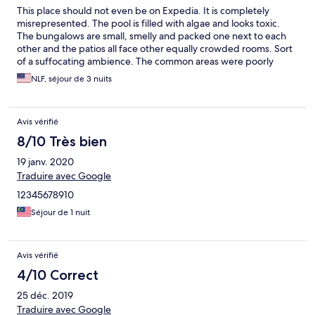
This place should not even be on Expedia. It is completely
misrepresented. The pool is filled with algae and looks toxic.
The bungalows are small, smelly and packed one next to each
other and the patios all face other equally crowded rooms. Sort
of a suffocating ambience. The common areas were poorly
maintained. Absolutely. no pride of ownership. We cancelled
NLF, séjour de 3 nuits
upon arriving and discovering how misleading the profile page
was. The management refused to refund remaining days and
Expedia was unable to get in touch with anyone at the hotel--
Avis vérifié
which gives you an idea of its level of responsibility. The
refrigerator in our room smelled and was dirty. The bathroom
8/10 Très bien
was full of soap spots, suggestive of a lack of cleaning. Beds
19 janv. 2020
were mushy. You get the idea--a place to AVOID!
Traduire avec Google
12345678910
Séjour de 1 nuit
Avis vérifié
4/10 Correct
25 déc. 2019
Traduire avec Google