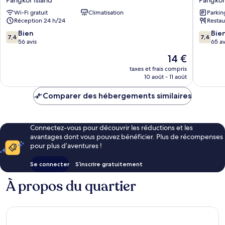
Ombak
Resort
Wi-Fi gratuit
Climatisation
Parkin
Inn
Pangkor
Réception 24 h/24
Restau
Chalet
Island
Pangkor
7.4
7.4
Bien
Bie
7,4
7,4
Island
sur
sur
56 avis
65 av
10,
10,
Le
14 €
Bien,
Bien,
nouveau
56 avis
65 avis
taxes et frais compris
prix
10 août - 11 août
est
de
Comparer des hébergements similaires
14 €
Connectez-vous pour découvrir les réductions et les
avantages dont vous pouvez bénéficier. Plus de récompenses
pour plus d’aventures !
Se connecter
S’inscrire gratuitement
À propos du quartier