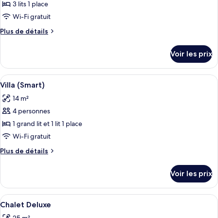
ce
3 lits 1 place
type
Wi-Fi gratuit
de
Plus
Plus de détails
chambre :
de
Villa
détails
Voir les prix
sur
Standard
le
type
Afficher
Un bâtiment à deux étages doté d’une 
7
de
Villa (Smart)
toutes
chambre
14 m²
Villa
les
Standard
4 personnes
photos
pour
1 grand lit et 1 lit 1 place
ce
Wi-Fi gratuit
type
Plus
Plus de détails
de
de
chambre :
détails
Voir les prix
sur
Villa
le
(Smart)
type
Afficher
Une chambre avec deux lits, chacun rec
8
de
Chalet Deluxe
toutes
chambre