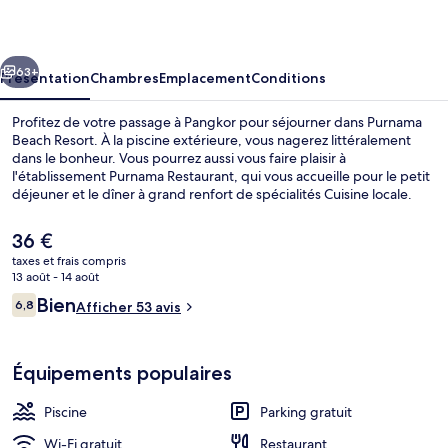
Resort
cédent
Suivant
63+
Présentation
Chambres
Emplacement
Conditions
Profitez de votre passage à Pangkor pour séjourner dans Purnama
Beach Resort. À la piscine extérieure, vous nagerez littéralement
dans le bonheur. Vous pourrez aussi vous faire plaisir à
l'établissement Purnama Restaurant, qui vous accueille pour le petit
déjeuner et le dîner à grand renfort de spécialités Cuisine locale.
Le
36 €
prix
taxes et frais compris
actuel
13 août - 14 août
Façade de l’hébergement
est
Avis
Bien
6,8
Afficher 53 avis
de
6,8 sur 10
voyageurs
36 €.
Équipements populaires
Piscine
Parking gratuit
Wi-Fi gratuit
Restaurant