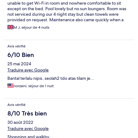
unable to get Wi-Fi in room and nowhere comfortable to sit
except on the bed. Pool lovely but no sun loungers. Room was
not serviced during our 4 night stay but clean towels were
provided on request. Maintenance also came quickly when a
curtain pole came down and they also provided a mop at my
M J, séjour de 4 nuits
request because I was frightened of slipping in the wet room. I
did not realise when booking that there would not be a separate
shower. There are self service washing machines at the resort
Avis vérifié
next door. There is also a launderette opposite the OYO hotel.
Cannot report on the restaurant as restaurant was closed when
6/10 Bien
we went for breakfast so had to eat elsewhere.
25 mai 2024
Traduire avec Google
Bantal terlalu nipis..seolah2 tdo atas tilam je...
norzaini, séjour de 1 nuit
Avis vérifié
8/10 Très bien
30 août 2022
Traduire avec Google
Shopping and walkby