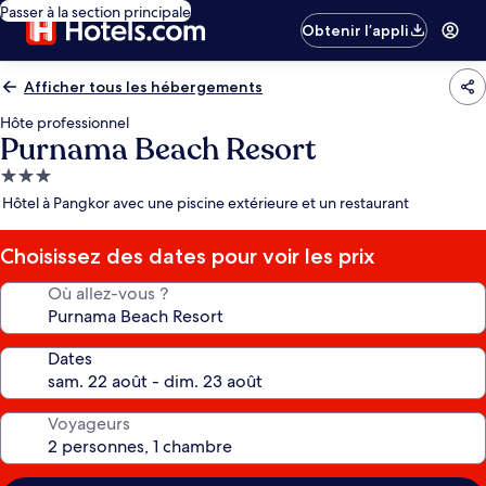
Passer à la section principale
Obtenir l’appli
Afficher tous les hébergements
Hôte professionnel
Purnama Beach Resort
Hébergement
3.0 étoiles
Hôtel à Pangkor avec une piscine extérieure et un restaurant
Choisissez des dates pour voir les prix
Où allez-vous ?
Dates
Voyageurs