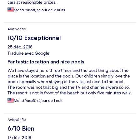
cars at reasonable prices.
Mohd Yusoff, séjour de 2 nuits
Avis vérifié
10/10 Exceptionnel
25 déc. 2018
Traduire avec Google
Fantastic location and nice pools
We have stayed here three times and the best thing about the
place is the location and the pools. Our children simply love the
pool especially when staying at the villa just next to the pool.
The room was not that big and the TV and channels were so so.
The resort is not in front of the beach but only five minutes walk
to Teluk Nipah beach band thus much quieter. You can also rent
Mohd Yusoff, séjour de 1 nuit
scooters and cars from the resort and there is a laundromat near
it. Food should not be a problem as you can get it from the
resort itself and from the various stalls and restaurants nearby.
Avis vérifié
Will be back to this place in 2019.
6/10 Bien
17 déc. 2018