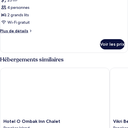
25 m²
Villa
les
(Smart)
4 personnes
photos
pour
2 grands lits
ce
Wi-Fi gratuit
type
Plus
Plus de détails
de
de
chambre :
détails
Voir les prix
sur
Chalet
le
Deluxe
type
Hébergements similaires
de
chambre
Hotel O Ombak Inn Chalet
Vikri Be
Chalet
Deluxe
Hotel
Vikri
Hotel O Ombak Inn Chalet
Vikri 
O
Beach
Pangkor Island
Pangkor