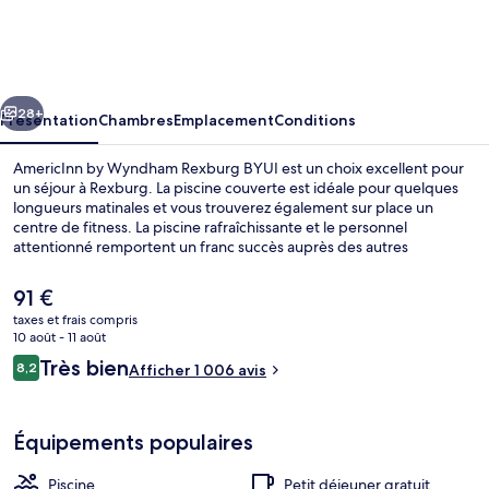
by
Wyndham
Rexburg
cédent
Suivant
BYUI
28+
Présentation
Chambres
Emplacement
Conditions
AmericInn by Wyndham Rexburg BYUI est un choix excellent pour
un séjour à Rexburg. La piscine couverte est idéale pour quelques
longueurs matinales et vous trouverez également sur place un
centre de fitness. La piscine rafraîchissante et le personnel
attentionné remportent un franc succès auprès des autres
voyageurs.
Le
91 €
prix
taxes et frais compris
actuel
10 août - 11 août
Bain à remous extérieur
est
Avis
Très bien
8,2
Afficher 1 006 avis
de
8,2 sur 10
voyageurs
91 €.
Équipements populaires
Piscine
Petit déjeuner gratuit