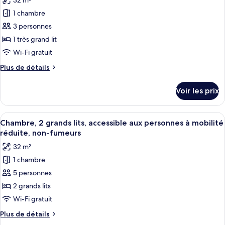
32 m²
2
photos
(Pet
grands
1 chambre
pour
Friendly)
lits,
3 personnes
ce
non-
fumeurs
type
1 très grand lit
(Pet
de
Wi-Fi gratuit
Friendly)
chambre :
Plus
Plus de détails
Chambre,
de
1
détails
Voir les prix
sur
très
le
grand
type
Afficher
Une chambre d’hôtel avec deux lits, u
lit,
6
de
Chambre, 2 grands lits, accessible aux personnes à mobilité
toutes
chambre
accessible
réduite, non-fumeurs
Chambre,
les
aux
32 m²
1
photos
personnes
très
1 chambre
pour
à
grand
5 personnes
ce
lit,
mobilité
accessible
type
2 grands lits
réduite,
aux
de
Wi-Fi gratuit
non-
personnes
chambre :
à
fumeurs
Plus
Plus de détails
Chambre,
mobilité
de