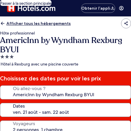
Passer à la section principale
Obtenir l’appli
Afficher tous les hébergements
Hôte professionnel
AmericInn by Wyndham Rexburg
BYUI
Hébergement
3.0 étoiles
Hôtel à Rexburg avec une piscine couverte
Choisissez des dates pour voir les prix
Où allez-vous ?
Dates
Voyageurs