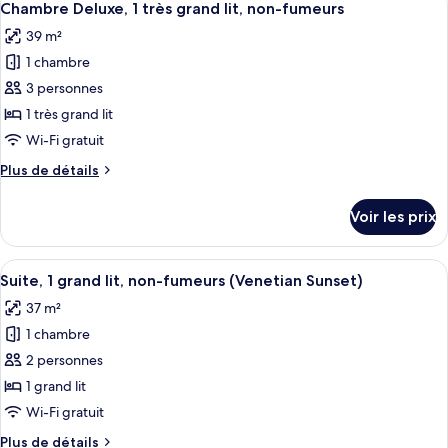
grand
8
de
Chambre Deluxe, 1 très grand lit, non-fumeurs
toutes
lit,
chambre
39 m²
Suite,
les
non-
1
1 chambre
photos
fumeurs
très
pour
3 personnes
grand
ce
lit,
1 très grand lit
non-
type
Wi-Fi gratuit
fumeurs
de
Plus
Plus de détails
chambre :
de
Chambre
détails
Voir les prix
sur
Deluxe,
le
1
type
Afficher
Une chambre d’hôtel avec un grand lit,
très
2
de
Suite, 1 grand lit, non-fumeurs (Venetian Sunset)
toutes
grand
chambre
37 m²
Chambre
les
lit,
Deluxe,
1 chambre
photos
non-
1
pour
2 personnes
fumeurs
très
ce
grand
1 grand lit
lit,
type
Wi-Fi gratuit
non-
de
fumeurs
Plus
Plus de détails