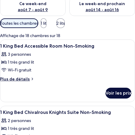
Vérifier la disponibilité pour ce week-end août 7 - août 9
Vérifier la disponibilité pour 
Ce week-end
Le week-end prochain
août 7 - août 9
août 14 - août 16
Filtres
Toutes les chambres
1 lit
2 lits
disponibles
pour
Affichage de 18 chambres sur 18
les
Afficher
Une chambre d’hôtel avec un lit, deux
10
1 King Bed Accessible Room Non-Smoking
chambres
toutes
3 personnes
les
1 très grand lit
photos
pour
Wi-Fi gratuit
ce
Plus
Plus de détails
type
de
détails
de
Voir les prix
sur
chambre :
le
1
type
Afficher
Une chambre d’hôtel avec un lit, deux
6
King
de
1 King Bed Chivalrous Knights Suite Non-Smoking
toutes
chambre
Bed
2 personnes
1
les
Accessible
King
1 très grand lit
photos
Room
Bed