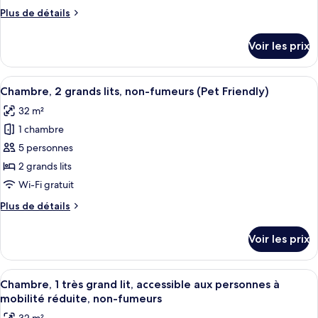
de
(Chivalrous
Plus
Plus de détails
chambre :
Knights)
de
Suite,
détails
Voir les prix
sur
1
le
très
type
Afficher
Une chambre d’hôtel avec deux lits, u
grand
7
de
Chambre, 2 grands lits, non-fumeurs (Pet Friendly)
toutes
lit,
chambre
32 m²
Suite,
les
non-
1
1 chambre
photos
fumeurs
très
pour
5 personnes
(Mayan
grand
ce
lit,
Paradise)
2 grands lits
non-
type
Wi-Fi gratuit
fumeurs
de
(Mayan
Plus
Plus de détails
chambre :
Paradise)
de
Chambre,
détails
Voir les prix
sur
2
le
grands
type
Afficher
Une chambre d’hôtel comprenant un lit
lits,
7
de
Chambre, 1 très grand lit, accessible aux personnes à
toutes
non-
chambre
mobilité réduite, non-fumeurs
Chambre,
les
fumeurs