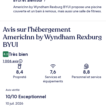
BYUI et alentour ?
AmericInn by Wyndham Rexburg BYUI propose une piscine
couverte et un bain à remous, mais aussi une salle de fitness.
Avis sur l’hébergement
Avis
AmericInn by Wyndham Rexburg
BYUI
Très bien
8,2
1 006 avis
8,4
7,6
8,8
Propreté
Services et
Personnel et service
équipements
Avis
Avis vérifié
10/10 Exceptionnel
10 juil. 2026