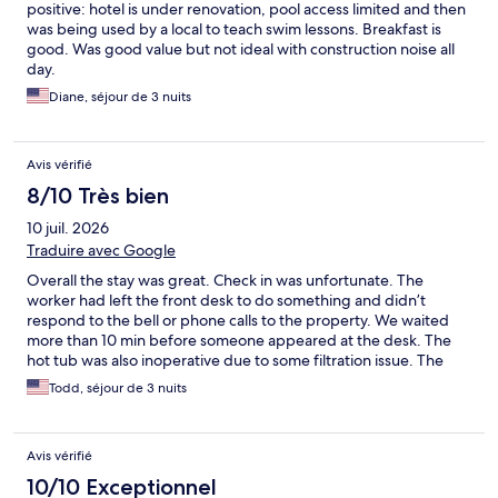
positive: hotel is under renovation, pool access limited and then
was being used by a local to teach swim lessons. Breakfast is
good. Was good value but not ideal with construction noise all
day.
Diane, séjour de 3 nuits
Avis vérifié
8/10 Très bien
10 juil. 2026
Traduire avec Google
Overall the stay was great. Check in was unfortunate. The
worker had left the front desk to do something and didn’t
respond to the bell or phone calls to the property. We waited
more than 10 min before someone appeared at the desk. The
hot tub was also inoperative due to some filtration issue. The
property was undergoing a fair amount of renovation however
Todd, séjour de 3 nuits
they did a good job at minimizing the mess and the noise.
Avis vérifié
10/10 Exceptionnel