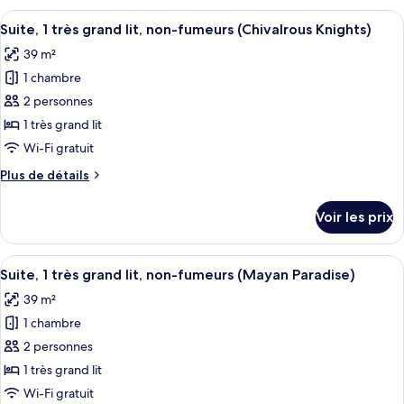
très
non-
type
Afficher
Une chambre d’hôtel avec un grand lit,
grand
fumeurs
2
de
Suite, 1 très grand lit, non-fumeurs (Chivalrous Knights)
toutes
lit,
chambre
39 m²
Suite,
les
non-
1
1 chambre
photos
fumeurs
très
pour
2 personnes
(Planet
grand
ce
lit,
Ten)
1 très grand lit
non-
type
Wi-Fi gratuit
fumeurs
de
(Planet
Plus
Plus de détails
chambre :
Ten)
de
Suite,
détails
Voir les prix
sur
1
le
très
type
Afficher
Une chambre d’hôtel avec un grand lit,
grand
2
de
Suite, 1 très grand lit, non-fumeurs (Mayan Paradise)
toutes
lit,
chambre
39 m²
Suite,
les
non-
1
1 chambre
photos
fumeurs
très
pour
2 personnes
(Chivalrous
grand
ce
lit,
Knights)
1 très grand lit
non-
type
Wi-Fi gratuit
fumeurs