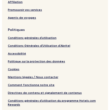
Affiliation
d
c
u
n
l
p
Promouvoir vos services
e
u
l
y
s
e
Agents de voyages
B
i
s
a
v
O
Politiques
y
e
n
a
B
l
Conditions générales d’utilisation
n
o
y
d
u
Conditions Générales d’Utilisation d’Abritel
C
t
a
i
Accessibilité
s
q
t
u
Politique sur la protection des données
r
e
Cookies
i
R
e
e
Mentions légales / Nous contacter
s
s
-
o
Comment fonctionne notre site
F
r
r
t
Directives de contenu et signalement de contenus
e
Conditions générales d’utilisation du programme Hotels.com
e
Rewards
P