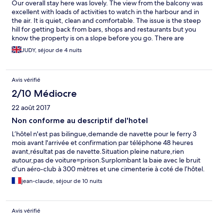
Our overall stay here was lovely. The view from the balcony was
excellent with loads of activities to watch in the harbour and in
the air. It is quiet, clean and comfortable. The issue is the steep
hill for getting back from bars, shops and restaurants but you
know the property is on a slope before you go. There are
passing public minibuses so you just have to wait for one to get
JUDY, séjour de 4 nuits
back up the hill! John, the host, who lives on site, is very good
and helpful. Would recommend.
Avis vérifié
2/10 Médiocre
22 août 2017
Non conforme au descriptif del'hotel
L’hôtel n'est pas bilingue,demande de navette pour le ferry 3
mois avant l'arrivée et confirmation par téléphone 48 heures
avant,résultat pas de navette.Situation pleine nature,rien
autour,pas de voiture=prison.Surplombant la baie avec le bruit
d'un aéro-club à 300 mètres et une cimenterie à coté de l’hôtel.
Matériel de cuisine très usagé et rouillé,et de l'eau de pluie
jean-claude, séjour de 10 nuits
entrant par les fenêtres fermées .Climatisation et télévision,hors
service.Très déçus et restés 1 nuit,sur les 10 prévus.Dommage!!!
Avis vérifié