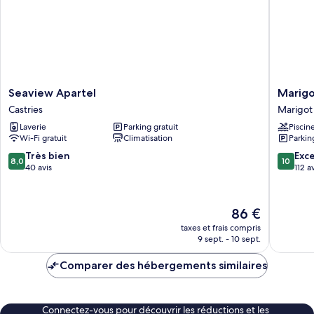
Bedroom,
Balcony,
Bay
View
Seaview
Marigot
Seaview Apartel
Marigo
Apartel
Palms
Castries
Marigot
Castries
Luxury
Laverie
Parking gratuit
Piscin
Guesth
Wi-Fi gratuit
Climatisation
Parkin
Marigot
Bay
8.0
10.0
Très bien
Exc
8,0
10
sur
sur
40 avis
112 a
10,
10,
Très
Exceptio
bien,
112 avis
Le
86 €
40 avis
nouveau
taxes et frais compris
prix
9 sept. - 10 sept.
est
de
Comparer des hébergements similaires
86 €
Connectez-vous pour découvrir les réductions et les