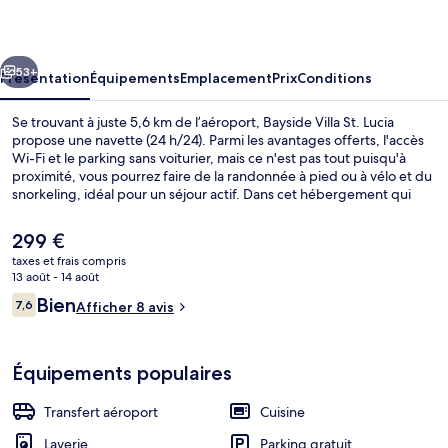
St.
Lucia
cédent
Suivant
53+
Présentation
Équipements
Emplacement
Prix
Conditions
Se trouvant à juste 5,6 km de l’aéroport, Bayside Villa St. Lucia
propose une navette (24 h/24). Parmi les avantages offerts, l'accès
Wi-Fi et le parking sans voiturier, mais ce n'est pas tout puisqu'à
proximité, vous pourrez faire de la randonnée à pied ou à vélo et du
snorkeling, idéal pour un séjour actif. Dans cet hébergement qui
abrite une terrasse et un jardin, vous êtes comme un coq en pâte.
Les villas bénéficient en outre de petits plus pratiques comme une
Le
299 €
machine à laver et un réfrigérateur.
prix
taxes et frais compris
actuel
13 août - 14 août
Vue depuis l’hébergement
est
Avis
Bien
7,6
Afficher 8 avis
de
7,6 sur 10
voyageurs
299 €.
Équipements populaires
Transfert aéroport
Cuisine
Laverie
Parking gratuit