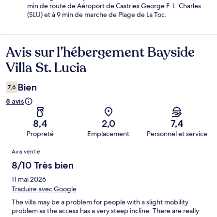
min de route de Aéroport de Castries George F. L. Charles
(SLU) et à 9 min de marche de Plage de La Toc.
Avis sur l’hébergement Bayside
Avis
Villa St. Lucia
Bien
7,6
8 avis
8,4
2,0
7,4
Propreté
Emplacement
Personnel et service
Avis
Avis vérifié
8/10 Très bien
11 mai 2026
Traduire avec Google
The villa may be a problem for people with a slight mobility
problem as the access has a very steep incline. There are really