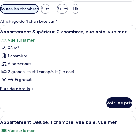
Filtres
Toutes les chambres
2 lits
3+ lits
1 lit
disponibles
pour
Affichage de 4 chambres sur 4
les
Afficher
Une chambre avec un lit, une fenêtre 
9
Appartement Supérieur, 2 chambres, vue baie, vue mer
chambres
toutes
Vue sur la mer
les
93 m²
photos
pour
1 chambre
ce
6 personnes
type
2 grands lits et 1 canapé-lit (1 place)
de
Wi-Fi gratuit
chambre :
Plus
Plus de détails
Appartement
de
Supérieur,
détails
Voir les prix
2
sur
le
chambres,
type
Afficher
Une cuisine de taille réduite comprena
vue
9
de
Appartement Deluxe, 1 chambre, vue baie, vue mer
toutes
baie,
chambre
Vue sur la mer
Appartement
les
vue