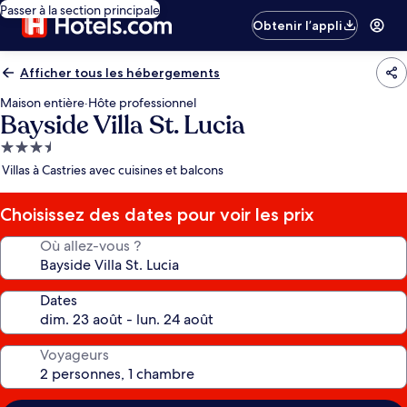
Passer à la section principale
Obtenir l’appli
Afficher tous les hébergements
Maison entière
·
Hôte professionnel
Bayside Villa St. Lucia
Hébergement
3.5 étoiles
Villas à Castries avec cuisines et balcons
Choisissez des dates pour voir les prix
Où allez-vous ?
Dates
Voyageurs