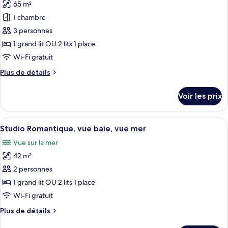
Supérieur,
65 m²
photos
mer
2
pour
1 chambre
chambres,
ce
vue
3 personnes
baie,
type
1 grand lit OU 2 lits 1 place
vue
de
Wi-Fi gratuit
mer
chambre :
Plus
Plus de détails
Appartement
de
Deluxe,
détails
Voir les prix
1
sur
le
chambre,
type
Afficher
Un bâtiment à deux étages doté d’un b
vue
10
de
Studio Romantique, vue baie, vue mer
toutes
baie,
chambre
Vue sur la mer
Appartement
les
vue
Deluxe,
42 m²
photos
mer
1
pour
2 personnes
chambre,
ce
vue
1 grand lit OU 2 lits 1 place
baie,
type
Wi-Fi gratuit
vue
de
mer
Plus
Plus de détails
chambre :
de