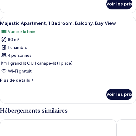
Studio
détails
Voir les prix
sur
Romantique,
le
vue
type
Afficher
Un balcon avec deux chaises et une pet
baie,
11
de
Majestic Apartment, 1 Bedroom, Balcony, Bay View
toutes
vue
chambre
Vue sur la baie
Studio
les
mer
Romantique,
80 m²
photos
vue
pour
1 chambre
baie,
ce
vue
4 personnes
mer
type
1 grand lit OU 1 canapé-lit (1 place)
de
Wi-Fi gratuit
chambre :
Plus
Plus de détails
Majestic
de
Apartment,
détails
Voir les prix
1
sur
le
Bedroom,
type
Hébergements similaires
Balcony,
de
Bay
chambre
Seaview Apartel
Marigot 
Majestic
View
Apartment,
1