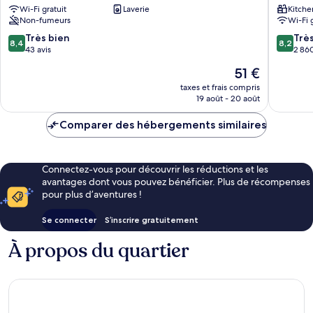
Wi-Fi gratuit
Laverie
Kitche
gu
Residen
Non-fumeurs
Wi-Fi 
Jung-
gu
8.4
8.2
Très bien
Trè
8,4
8,2
sur
sur
43 avis
2 860
10,
10,
Le
51 €
Très
Très
nouveau
bien,
bien,
taxes et frais compris
prix
19 août - 20 août
43 avis
2 860 av
est
de
Comparer des hébergements similaires
51 €
Connectez-vous pour découvrir les réductions et les
avantages dont vous pouvez bénéficier. Plus de récompenses
pour plus d’aventures !
Se connecter
S’inscrire gratuitement
À propos du quartier