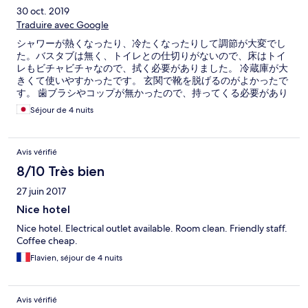
30 oct. 2019
Traduire avec Google
シャワーが熱くなったり、冷たくなったりして調節が大変でし
た。バスタブは無く、トイレとの仕切りがないので、床はトイ
レもビチャビチャなので、拭く必要がありました。 冷蔵庫が大
きくて使いやすかったです。 玄関で靴を脱げるのがよかったで
す。 歯ブラシやコップが無かったので、持ってくる必要があり
ます。 コンセントは変換プラグが必須。でも貸し出しをやって
Séjour de 4 nuits
います。 wifiが弱いです。 wifiの貸し出しをしていて、200GB
で200ウォンでとても安かったです。 コンロは使用禁止。 スタ
ッフさんの対応が素晴らしい。 収納スペースはたくさんある。
Avis vérifié
シャワースペースは物をおく棚がないのでS字フックなどで引っ
掛けると便利でした。 パジャマやくしなどはありませんが、シ
8/10 Très bien
ャンプーリンス、ボディーソープありました。 食事する小さい
27 juin 2017
テーブルしかないので、食事はしずらかったです。
Nice hotel
Nice hotel. Electrical outlet available. Room clean. Friendly staff.
Coffee cheap.
Flavien, séjour de 4 nuits
Avis vérifié