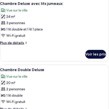
Afficher
Bureau, chambres insonorisées, Wi-Fi 
7
Chambre Deluxe avec lits jumeaux
chambres
toutes
Vue sur la ville
les
24 m²
photos
pour
3 personnes
ce
1 lit double et 1 lit 1 place
type
Wi-Fi gratuit
de
Plus
Plus de détails
chambre :
de
Chambre
détails
Voir les prix
sur
Deluxe
le
avec
type
Afficher
Chambre Double Deluxe | Bureau, cham
lits
12
de
Chambre Double Deluxe
toutes
jumeaux
chambre
Vue sur la ville
Chambre
les
Deluxe
20 m²
photos
avec
pour
2 personnes
lits
ce
jumeaux
1 lit double
type
Wi-Fi gratuit
de
Plus