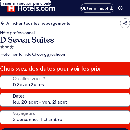
Passer à la section principale
Obtenir l’appli
Afficher tous les hébergements
Hôte professionnel
D Seven Suites
Hébergement
3.0 étoiles
Hôtel non loin de Cheonggyecheon
Choisissez des dates pour voir les prix
Où allez-vous ?
Dates
Voyageurs