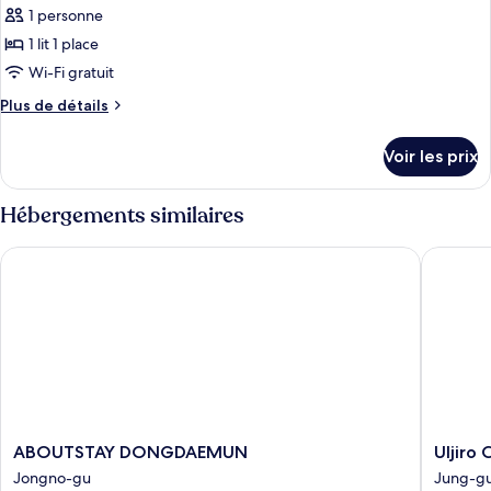
avec
pour
1 personne
lits
ce
jumeaux
1 lit 1 place
type
Wi-Fi gratuit
de
Plus
Plus de détails
chambre :
de
Chambre
détails
Voir les prix
sur
Simple,
le
1
type
Hébergements similaires
lit
de
une
chambre
ABOUTSTAY DONGDAEMUN
Uljiro C
Chambre
place
Simple,
1
lit
une
place
ABOUTSTAY
Uljiro
ABOUTSTAY DONGDAEMUN
Uljiro
DONGDAEMUN
Co-
Jongno-gu
Jung-g
Jongno-
Op