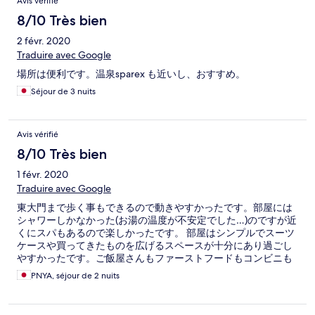
Avis vérifié
8/10 Très bien
2 févr. 2020
Traduire avec Google
場所は便利です。温泉sparex も近いし、おすすめ。
Séjour de 3 nuits
Avis vérifié
8/10 Très bien
1 févr. 2020
Traduire avec Google
東大門まで歩く事もできるので動きやすかったです。部屋には
シャワーしかなかった(お湯の温度が不安定でした…)のですが近
くにスパもあるので楽しかったです。 部屋はシンプルでスーツ
ケースや買ってきたものを広げるスペースが十分にあり過ごし
やすかったです。ご飯屋さんもファーストフードもコンビニも
あるので不便しなかったです。 おじさん達の原宿と呼ばれるよ
PNYA, séjour de 2 nuits
うな蚤の市も近くディープな感じでした。