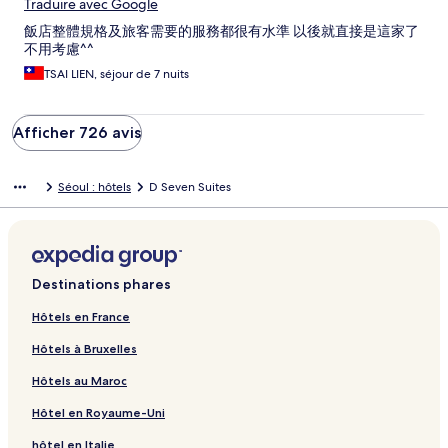
Traduire avec Google
飯店整體規格及旅客需要的服務都很有水準 以後就直接是這家了
不用考慮^^
TSAI LIEN, séjour de 7 nuits
Afficher 726 avis
Séoul : hôtels
D Seven Suites
Destinations phares
Hôtels en France
Hôtels à Bruxelles
Hôtels au Maroc
Hôtel en Royaume-Uni
hôtel en Italie