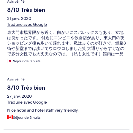
Avis vérifié
8/10 Très bien
31 janv. 2020
Traduire avec Google
東大門市場界隈から近く、向かいにスパレックスもあり、立地
は良かったです。 付近にコンビニや飲食店があり、東大門の夜
ショッピング後も歩いて帰れます。私は歩くのが好きで、鍾路3
街や新堂までは歩いてウロウロしました笑 大通りからすぐなの
で多分女性でも大丈夫なのでは。（私も女性です）館内は一見
綺麗です。 部屋はシンプルで、真冬でしたがオンドルは無いけ
Séjour de 3 nuits
ど、館内が空調で暖かく一定に保たれて、問題ありません。 11
階に宿泊でしたが、シャワーは出なくは無いけど、激弱です。
備え付けの、壁に付いてるシャンプー、リンス、ボディソープ
Avis vérifié
以外は何も無いので御持参下さい。 ハブラシ、ハブラシ用のコ
ップ、スティックコーヒー類、部屋着、セキュリティボック
8/10 Très bien
ス、バスタブ、全て無いです。 楽しみに泊まるというより、価
27 janv. 2020
格と利便性が良いです。割り切れる方なら是非！特徴は素直に
書きましたが、使い勝手の良いホテルでした！また利用すると
Traduire avec Google
思います！向かいのスパレックスはアジュンマも優しく、良か
Nice hotel and hotel staff very friendly.
ったです。
Séjour de 3 nuits