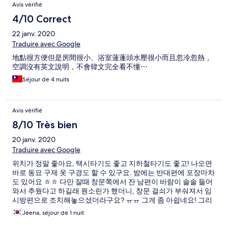
Avis vérifié
4/10 Correct
22 janv. 2020
Traduire avec Google
地點很方便但是房間很小、浴室蓮蓬頭水壓很小而且忽冷忽熱，
空調沒有英文說明，不會韓文完全看不懂⋯
Séjour de 4 nuits
Avis vérifié
8/10 Très bien
20 janv. 2020
Traduire avec Google
위치가 정말 좋아요, 택시타기도 좋고 지하철타기도 좋고! 나오면
바로 동묘 구제 옷 구경도 할 수 있구요. 밤에는 반대편에 포장마차
도 있어요 ㅎㅎ 다만 잘때 창문쪽에서 잔 남편이 바람이 솔솔 들어
와서 추웠다고 하길래 뭔소린가 했더니, 창문 걸쇠가 부숴져서 임
시방편으로 조치해놓으셨더라구요? ㅠㅠ 그게 좀 아쉽네요! 그리
고 수건이... 너무 얇고 질이 별로에요ㅠㅠ 요 두개 빼면 다 괜찮았
Jeena, séjour de 1 nuit
어요! 가성비는 좋아요