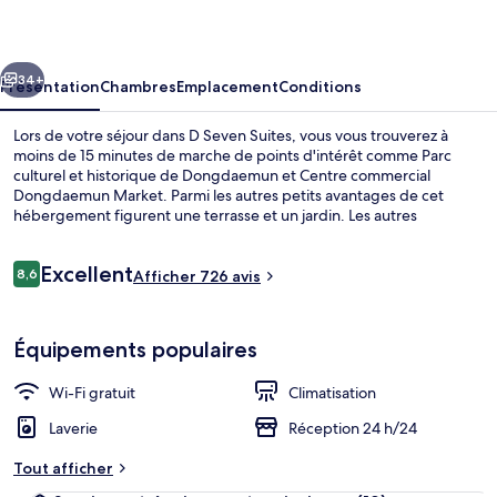
Suites
cédent
Suivant
34+
Présentation
Chambres
Emplacement
Conditions
Lors de votre séjour dans D Seven Suites, vous vous trouverez à
moins de 15 minutes de marche de points d'intérêt comme Parc
culturel et historique de Dongdaemun et Centre commercial
Dongdaemun Market. Parmi les autres petits avantages de cet
hébergement figurent une terrasse et un jardin. Les autres
voyageurs sont séduits par la présentation générale. Les transports
publics sont rapidement accessibles à pied : Station Dongmyo se
Avis
Excellent
situe à quelques pas et Station Dongdaemun, à 8 min de marche à
8,6
Afficher 726 avis
8,6 sur 10
voyageurs
peine.
Façade de l’hébergement
Équipements populaires
Wi-Fi gratuit
Climatisation
Laverie
Réception 24 h/24
Tout afficher