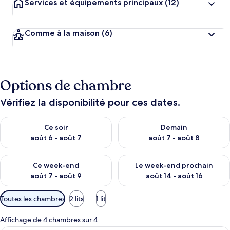
Services et équipements principaux
(12)
Comme à la maison
(6)
Options de chambre
Vérifiez la disponibilité pour ces dates.
Vérifier la disponibilité pour ce soir août 6 - août 7
Vérifier la disponibilité pour 
Ce soir
Demain
août 6 - août 7
août 7 - août 8
Vérifier la disponibilité pour ce week-end août 7 - août 9
Vérifier la disponibilité pour 
Ce week-end
Le week-end prochain
août 7 - août 9
août 14 - août 16
Filtres
Toutes les chambres
2 lits
1 lit
disponibles
pour
Affichage de 4 chambres sur 4
les