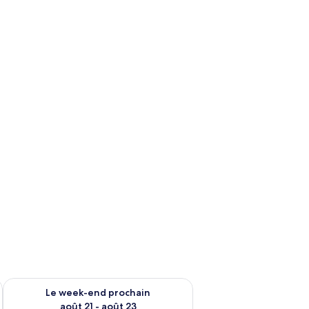
-end août 14 - août 16
Vérifier la disponibilité pour le week-end prochain août 21 - 
Le week-end prochain
août 21 - août 23