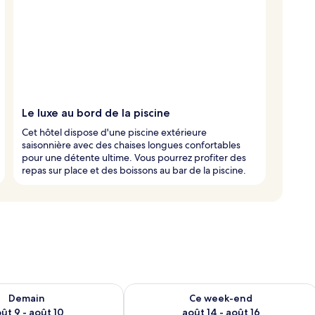
Le luxe au bord de la piscine
Cet hôtel dispose d'une piscine extérieure
saisonnière avec des chaises longues confortables
pour une détente ultime. Vous pourrez profiter des
repas sur place et des boissons au bar de la piscine.
sponibilité pour demain août 9 - août 10
Vérifier la disponibilité pour ce week
Demain
Ce week-end
ût 9 - août 10
août 14 - août 16