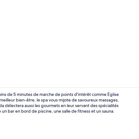
Vidéo du cré
 moins de 5 minutes de marche de points d'intérêt comme Église
eilleur bien-être, le spa vous mijote de savoureux massages,
da délectera aussi les gourmets en leur servant des spécialités
Piscine extér
un bar en bord de piscine, une salle de fitness et un sauna.