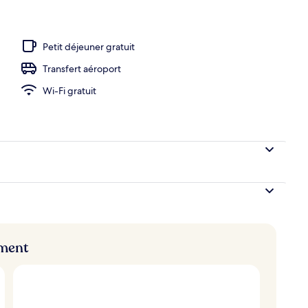
r préparé à la commande compris tous les jours
Petit déjeuner gratuit
Transfert aéroport
Wi-Fi gratuit
ement