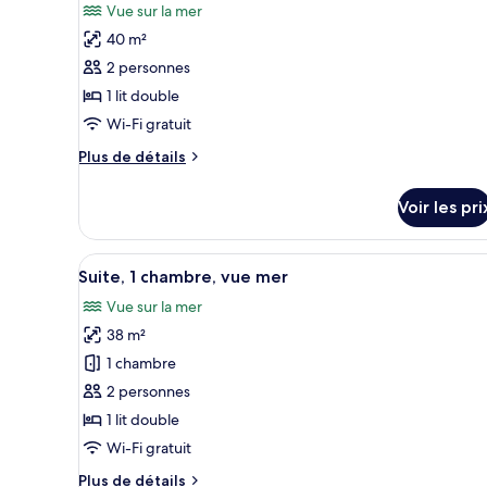
photos
Vue sur la mer
(Pool
pour
Terrace
40 m²
ce
View)
2 personnes
type
1 lit double
de
Wi-Fi gratuit
chambre :
Chambre
Plus
Plus de détails
Exécutive,
de
détails
vue
Voir les pri
sur
mer
le
type
Afficher
Une chambre à coucher avec un
4
de
Suite, 1 chambre, vue mer
toutes
chambre
Vue sur la mer
Chambre
les
Exécutive,
38 m²
photos
vue
pour
1 chambre
mer
ce
2 personnes
type
1 lit double
de
Wi-Fi gratuit
chambre :
Plus
Plus de détails