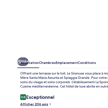
98+
Présentation
Chambres
Emplacement
Conditions
Offrant une terrasse sur le toit, Le Sirenuse vous place à
Mère Santa Maria Assunta et Spiaggia Grande. Pour votre m
soins du visage et soins corporels. L'établissement La Spon
Cuisine méditerranéenne. Cet hôtel de luxe abrite en outre 
Avis
Exceptionnel
9,8
9,8 sur 10
voyageurs
Afficher 206 avis