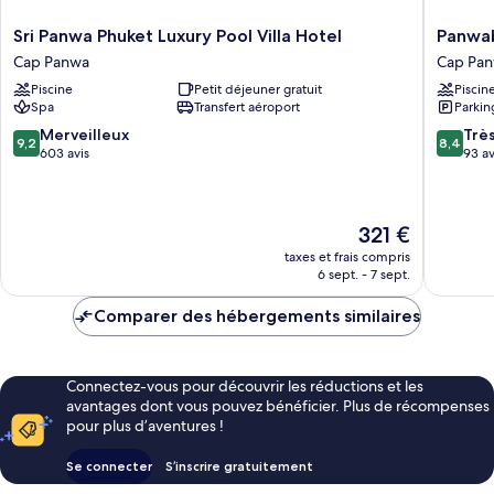
Sri
Panwabu
Sri Panwa Phuket Luxury Pool Villa Hotel
Panwab
Panwa
Beachfr
Cap Panwa
Cap Pa
Phuket
Resort
Piscine
Petit déjeuner gratuit
Piscin
Luxury
Cap
Spa
Transfert aéroport
Parkin
Pool
Panwa
Villa
9.2
8.4
Merveilleux
Trè
9,2
8,4
Hotel
sur
sur
603 avis
93 av
Cap
10,
10,
Panwa
Merveilleux,
Très
603 avis
bien,
Le
321 €
93 avis
nouveau
taxes et frais compris
prix
6 sept. - 7 sept.
est
de
Comparer des hébergements similaires
321 €
Connectez-vous pour découvrir les réductions et les
avantages dont vous pouvez bénéficier. Plus de récompenses
pour plus d’aventures !
Se connecter
S’inscrire gratuitement