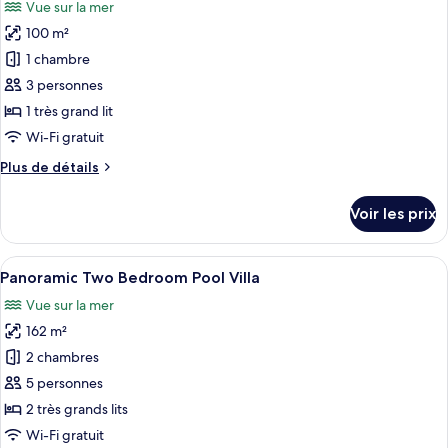
Vue sur la mer
Panoramic
les
Pool
100 m²
photos
Villa
pour
1 chambre
Room
ce
3 personnes
type
1 très grand lit
de
Wi-Fi gratuit
chambre :
Plus
Plus de détails
Panoramic
de
Duplex
détails
Voir les prix
Pool
sur
le
Villa
type
Afficher
Un espace aménagé au bord de la piscin
24
de
Panoramic Two Bedroom Pool Villa
toutes
chambre
Vue sur la mer
Panoramic
les
Duplex
162 m²
photos
Pool
pour
2 chambres
Villa
ce
5 personnes
type
2 très grands lits
de
Wi-Fi gratuit