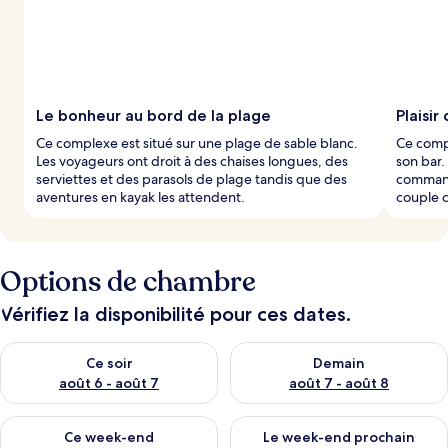
Le bonheur au bord de la plage
Plaisir 
Ce complexe est situé sur une plage de sable blanc.
Ce comp
Les voyageurs ont droit à des chaises longues, des
son bar.
serviettes et des parasols de plage tandis que des
command
aventures en kayak les attendent.
couple 
Options de chambre
Vérifiez la disponibilité pour ces dates.
Vérifier la disponibilité pour ce soir août 6 - août 7
Vérifier la disponibilité pour 
Ce soir
Demain
août 6 - août 7
août 7 - août 8
Vérifier la disponibilité pour ce week-end août 7 - août 9
Vérifier la disponibilité pour 
Ce week-end
Le week-end prochain