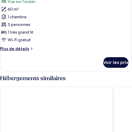
Vue sur l’océan
Ao
les
Yon
60 m²
photos
Two
pour
1 chambre
Bedroom
ce
Pool
3 personnes
Villa
type
1 très grand lit
de
Wi-Fi gratuit
chambre :
Plus
Plus de détails
Villa,
de
vue
détails
Voir les prix
océan
sur
le
type
Hébergements similaires
de
chambre
Sri Panwa Phuket Luxury Pool Villa Hotel
Panwabur
Villa,
vue
océan