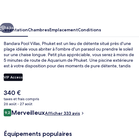
Pool
Villas,
Phuket
cédent
Suivant
143+
Présentation
Chambres
Emplacement
Conditions
Bandara Pool Villas, Phuket est un lieu de détente situé près d'une
plage idéale vous abriter à l'ombre d'un parasol ou prendre le soleil
sur une chaise longue. Petit plus appréciable, vous serez à moins de
5 minutes de route de Aquarium de Phuket. Une piscine extérieure
est à votre disposition pour des moments de pure détente, tandis
que ceux souhaitant se faire chouchouter pourront profiter des
massages suédois, des enveloppements corporels et des soins
VIP Access
d'aromathérapie. Le restaurant est idéal pour manger un bout, à
moins que vous ne préfériez prendre une boisson fraiche au bar.
Le
340 €
Parmi les autres avantages de ce complexe touristique de luxe, on
Piscine extérieure, parasols de plage, 
prix
trouve un bar en bord de piscine, une salle de fitness et un
taxes et frais compris
actuel
26 août - 27 août
hammam, l'idéal pour des vacances sans soucis. Les autres
est
voyageurs ne disent que du bien en ce qui concerne le personnel
Avis
Merveilleux
9,2
Afficher 333 avis
de
9,2 sur 10
attentionné.
voyageurs
340 €.
Équipements populaires