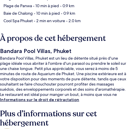
Plage de Panwa
- 10 min à pied
- 0.9 km
Baie de Chalong
- 10 min à pied
- 0.9 km
Cool Spa Phuket
- 2 min en voiture
- 2.0 km
À propos de cet hébergement
Bandara Pool Villas, Phuket
Bandara Pool Villas, Phuket est un lieu de détente situé près d'une
plage idéale vous abriter à l'ombre d'un parasol ou prendre le soleil sur
une chaise longue. Petit plus appréciable, vous serez à moins de 5
minutes de route de Aquarium de Phuket. Une piscine extérieure est à
votre disposition pour des moments de pure détente, tandis que ceux
souhaitant se faire chouchouter pourront profiter des massages
suédois, des enveloppements corporels et des soins d'aromathérapie.
Le restaurant est idéal pour manger un bout, à moins que vous ne
préfériez prendre une boisson fraiche au bar. Parmi les autres avantages
Informations sur le droit de rétractation
de ce complexe touristique de luxe, on trouve un bar en bord de
piscine, une salle de fitness et un hammam, l'idéal pour des vacances
Plus d’informations sur cet
sans soucis. Les autres voyageurs ne disent que du bien en ce qui
hébergement
concerne le personnel attentionné.