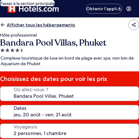
Passer à la section principale
Obtenir l’appli
Afficher tous les hébergements
Hôte professionnel
Bandara Pool Villas, Phuket
Hébergement
4.5 étoiles
Complexe touristique de luxe en bord de plage avec spa, non loin de
Aquarium de Phuket
Choisissez des dates pour voir les prix
Où allez-vous ?
Dates
Voyageurs