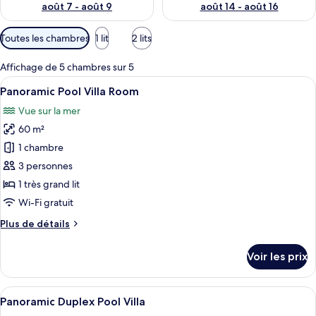
août 7 - août 9
août 14 - août 16
Filtres
Toutes les chambres
1 lit
2 lits
disponibles
pour
Affichage de 5 chambres sur 5
les
Afficher
Panoramic Pool Villa Room | Literie de 
16
Panoramic Pool Villa Room
chambres
toutes
Vue sur la mer
les
60 m²
photos
pour
1 chambre
ce
3 personnes
type
1 très grand lit
de
Wi-Fi gratuit
chambre :
Plus
Plus de détails
Panoramic
de
Pool
détails
Voir les prix
Villa
sur
le
Room
type
Afficher
Panoramic Duplex Pool Villa | Vue sur 
16
de
Panoramic Duplex Pool Villa
toutes
chambre