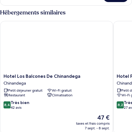
le
2
type
Hébergements similaires
chambres,
de
coin
chambre
Hotel Los Balcones De Chinandega
Hotel Pl
Suite
cuisine
Exécutive,
2
chambres,
coin
cuisine
Hotel
Hotel
Hotel Los Balcones De Chinandega
Hotel 
Los
Plaza
Chinandega
Chinan
Balcones
Cosigui
Petit déjeuner gratuit
Wi-Fi gratuit
Petit 
De
Chinan
Restaurant
Climatisation
Wi-Fi 
Chinandega
Chinandega
8.4
8.2
Très bien
Trè
8,4
8,2
sur
sur
42 avis
27 av
10,
10,
Le
47 €
Très
Très
nouveau
bien,
bien,
taxes et frais compris
prix
7 sept. - 8 sept.
42 avis
27 avis