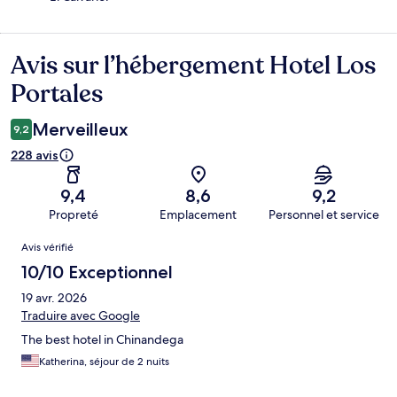
Avis sur l’hébergement Hotel Los
Avis
Portales
Merveilleux
9,2
228 avis
9,4
8,6
9,2
Propreté
Emplacement
Personnel et service
Avis
Avis vérifié
10/10 Exceptionnel
19 avr. 2026
Traduire avec Google
The best hotel in Chinandega
Katherina, séjour de 2 nuits