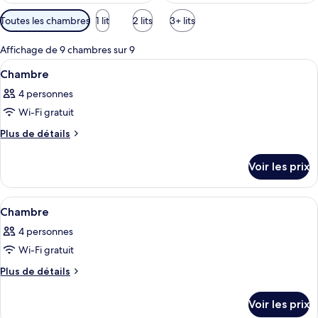
Filtres
Toutes les chambres
1 lit
2 lits
3+ lits
disponibles
pour
Affichage de 9 chambres sur 9
les
Afficher
Une chambre d’hôtel avec deux lits, un
3
Chambre
chambres
toutes
4 personnes
les
Wi-Fi gratuit
photos
pour
Plus
Plus de détails
de
ce
détails
type
Voir les prix
sur
de
le
chambre :
type
Afficher
Une chambre d’hôtel avec un lit, un bu
4
de
Chambre
Chambre
toutes
chambre
4 personnes
Chambre
les
Wi-Fi gratuit
photos
pour
Plus
Plus de détails
de
ce
détails
type
Voir les prix
sur