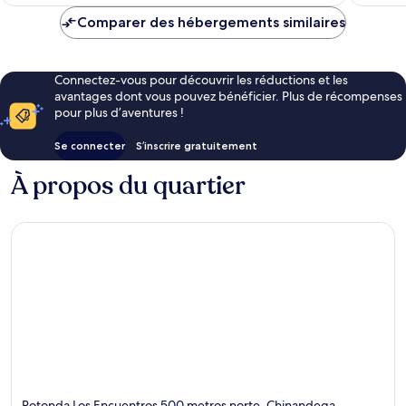
est
de
Comparer des hébergements similaires
47 €
Connectez-vous pour découvrir les réductions et les
avantages dont vous pouvez bénéficier. Plus de récompenses
pour plus d’aventures !
Se connecter
S’inscrire gratuitement
À propos du quartier
Rotonda Los Encuentros 500 metros norte, Chinandega