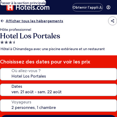
Passer à la section principale
Obtenir l’appli
Afficher tous les hébergements
Hôte professionnel
Hotel Los Portales
Hébergement
3.5 étoiles
Hôtel à Chinandega avec une piscine extérieure et un restaurant
Choisissez des dates pour voir les prix
Où allez-vous ?
Dates
Voyageurs