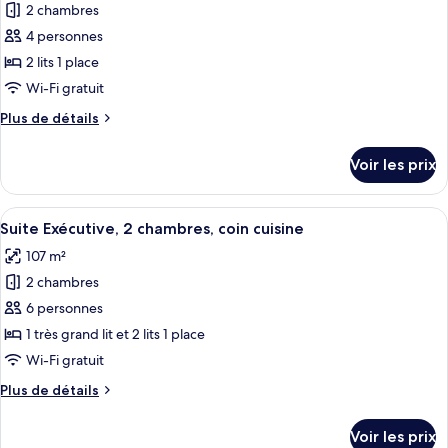
2
2 chambres
photos
chambres
pour
4 personnes
ce
2 lits 1 place
type
Wi-Fi gratuit
de
Plus
Plus de détails
chambre :
de
Appartement
détails
Voir les prix
sur
Standard,
le
2
type
Afficher
Une chambre d’hôtel avec un lit, un t
chambres
9
de
Suite Exécutive, 2 chambres, coin cuisine
toutes
chambre
107 m²
Appartement
les
Standard,
2 chambres
photos
2
pour
6 personnes
chambres
ce
1 très grand lit et 2 lits 1 place
type
Wi-Fi gratuit
de
Plus
Plus de détails
chambre :
de
Suite
détails
Voir les prix
sur
Exécutive,