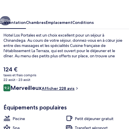
Portales
cédent
Suivant
71+
Présentation
Chambres
Emplacement
Conditions
Hotel Los Portales est un choix excellent pour un séjour à
Chinandega. Au cours de votre séjour, donnez-vous en à cœur joie
entre des massages et les spécialités Cuisine française de
l'établissement La Terraza, qui est ouvert pour le déjeuner et le
dîner. Au menu des petits plus offerts sur place, on trouve une
piscine extérieure, un bar / salon et un snack-bar/une épicerie fine.
Sympa non ? Le personnel attentionné et la présentation générale
Le
124 €
remportent un vif succès auprès des autres voyageurs.
prix
taxes et frais compris
actuel
22 août - 23 août
Cour
est
Avis
Merveilleux
9,2
Afficher 228 avis
de
9,2 sur 10
voyageurs
124 €.
Équipements populaires
Piscine
Petit déjeuner gratuit
Spa
Transfert aéroport