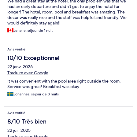
We had a great stay at the hotel, the only problem was that we
had an early departure and didn’t get to enjoy the hotel for
longer! The hotel, room, pool and breakfast was amazing. The
decor was really nice and the staff was helpful and friendly. We
would definitely stay again!!
Jenelle, séjour de 1 nuit
Avis vérifié
10/10 Exceptionnel
22 janv. 2026
Traduire avec Google
It was convenient with the pool area right outside the room.
Service was great! Breakfast was okay.
Johannes, séjour de 3 nuits
Avis vérifié
8/10 Très bien
22 juil. 2025
Traduire avec Google