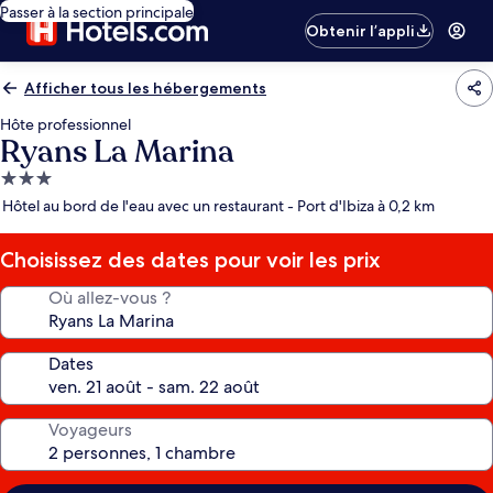
Passer à la section principale
Obtenir l’appli
Afficher tous les hébergements
Hôte professionnel
Ryans La Marina
Hébergement
3.0 étoiles
Hôtel au bord de l'eau avec un restaurant - Port d'Ibiza à 0,2 km
Choisissez des dates pour voir les prix
Où allez-vous ?
Dates
Voyageurs