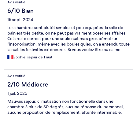
Avis vérifié
6/10 Bien
15 sept. 2024
Les chambres sont plutôt simples et peu équipées, la salle de
bain est très petite, on ne peut pas vraiment poser ses affaires.
Cela reste correct pour une seule nuit mais gros bémol sur
l’insonorisation, même avec les boules quies, on a entendu toute
la nuit les festivités extérieures. Si vous voulez être au calme,
évitez cet hôtel sinon pour le reste il est super bien placé
Sophie, séjour de 1 nuit
Avis vérifié
2/10 Médiocre
1 juil. 2025
Mauvais séjour, climatisation non fonctionnelle dans une
chambre à plus de 30 degrés, aucune réponse du personnel,
aucune proposition de remplacement, attente interminable.