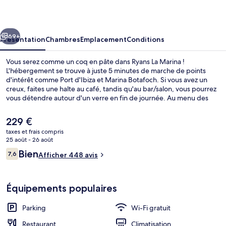
Marina
cédent
Suivant
69+
Présentation
Chambres
Emplacement
Conditions
Vous serez comme un coq en pâte dans Ryans La Marina !
L'hébergement se trouve à juste 5 minutes de marche de points
d'intérêt comme Port d'Ibiza et Marina Botafoch. Si vous avez un
creux, faites une halte au café, tandis qu'au bar/salon, vous pourrez
vous détendre autour d'un verre en fin de journée. Au menu des
petits plus offerts sur place, on trouve un snack-bar/une épicerie
fine et une terrasse. Sympa non ?
Le
229 €
prix
taxes et frais compris
actuel
25 août - 26 août
Terrasse/Patio
est
Avis
Bien
7,6
Afficher 448 avis
de
7,6 sur 10
voyageurs
229 €.
Équipements populaires
Parking
Wi-Fi gratuit
Restaurant
Climatisation