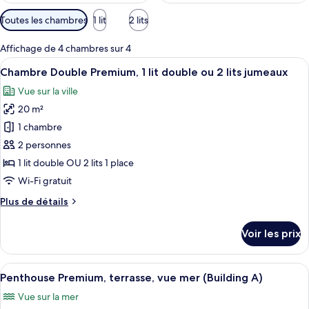
Filtres
Toutes les chambres
1 lit
2 lits
disponibles
pour
Affichage de 4 chambres sur 4
les
Afficher
Une chambre d’hôtel avec une grande af
14
Chambre Double Premium, 1 lit double ou 2 lits jumeaux
chambres
toutes
Vue sur la ville
les
20 m²
photos
pour
1 chambre
ce
2 personnes
type
1 lit double OU 2 lits 1 place
de
Wi-Fi gratuit
chambre :
Plus
Plus de détails
Chambre
de
Double
détails
Voir les prix
Premium,
sur
le
1
type
Afficher
Une chambre à coucher moderne avec u
lit
14
de
Penthouse Premium, terrasse, vue mer (Building A)
toutes
double
chambre
Vue sur la mer
Chambre
les
ou