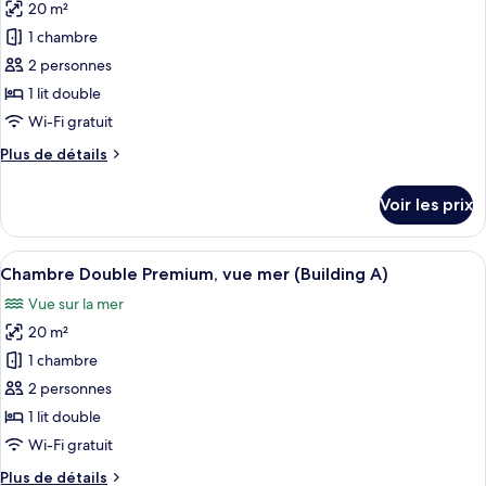
Double
20 m²
photos
2
Premium,
pour
lits
1 chambre
1
ce
jumeaux
lit
2 personnes
double
type
1 lit double
ou
de
Wi-Fi gratuit
2
chambre :
lits
Plus
Plus de détails
Penthouse
jumeaux
de
Premium,
détails
Voir les prix
terrasse,
sur
le
vue
type
Afficher
Un balcon donnant sur une marina et s
mer
18
de
Chambre Double Premium, vue mer (Building A)
toutes
(Building
chambre
Vue sur la mer
Penthouse
les
A)
Premium,
20 m²
photos
terrasse,
pour
1 chambre
vue
ce
mer
2 personnes
(Building
type
1 lit double
A)
de
Wi-Fi gratuit
chambre :
Plus
Plus de détails