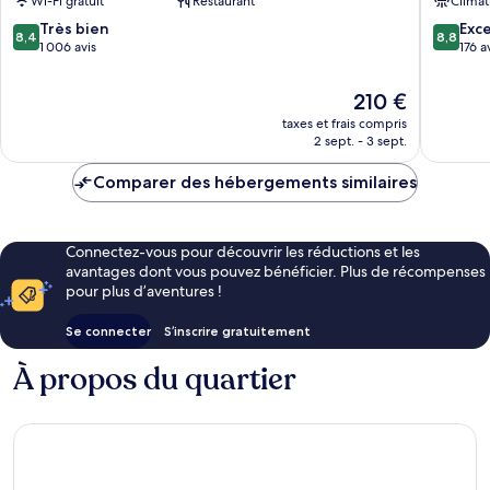
Wi-Fi gratuit
Restaurant
Climat
ville
Adults
d’Ibiza
Only
8.4
8.8
Très bien
Exce
8,4
8,8
Centre-
sur
sur
1 006 avis
176 a
ville
10,
10,
d’Ibiza
Très
Excellen
Le
210 €
bien,
176 avis
nouveau
taxes et frais compris
1 006 avis
prix
2 sept. - 3 sept.
est
de
Comparer des hébergements similaires
210 €
Connectez-vous pour découvrir les réductions et les
avantages dont vous pouvez bénéficier. Plus de récompenses
pour plus d’aventures !
Se connecter
S’inscrire gratuitement
À propos du quartier