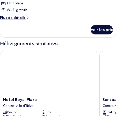
1 lit 1 place
Wi-Fi gratuit
Plus
Plus de détails
de
détails
Voir les prix
sur
le
type
Hébergements similaires
de
chambre
Hotel Royal Plaza
Suncoast
Chambre
Simple
Premium,
1
lit
une
place
Hotel
Suncoas
Hotel Royal Plaza
Suncoa
Royal
Ibiza
Centre-ville d’Ibiza
Centre-v
Plaza
Hotel
Piscine
Spa
Parkin
Centre-
-