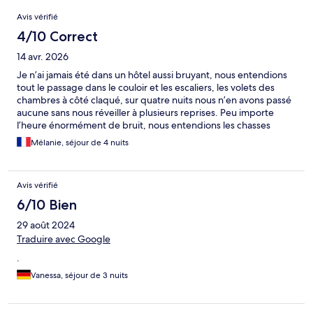
Avis
Avis vérifié
4/10 Correct
14 avr. 2026
Je n’ai jamais été dans un hôtel aussi bruyant, nous entendions
tout le passage dans le couloir et les escaliers, les volets des
chambres à côté claqué, sur quatre nuits nous n’en avons passé
aucune sans nous réveiller à plusieurs reprises. Peu importe
l’heure énormément de bruit, nous entendions les chasses
d’eau couler dans la salle de bain collée à la chambre alors que
Mélanie, séjour de 4 nuits
c’était les autres chambres qui tiraient leur chasse d’eau, le seul
point positif c’était la vue sur le port sinon tout le reste laissez
vraiment à désirer
Avis vérifié
6/10 Bien
29 août 2024
Traduire avec Google
.
Vanessa, séjour de 3 nuits