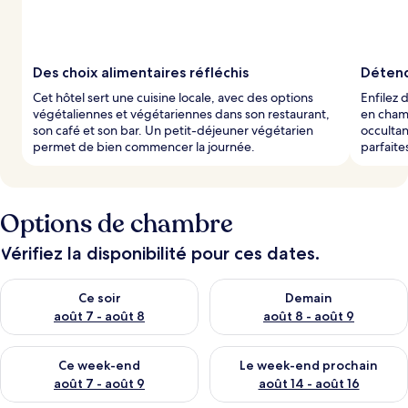
p
a
r
Des choix alimentaires réfléchis
Détend
l
Cet hôtel sert une cuisine locale, avec des options
Enfilez 
e
végétaliennes et végétariennes dans son restaurant,
en chamb
s
son café et son bar. Un petit-déjeuner végétarien
occultan
permet de bien commencer la journée.
parfaite
v
o
y
a
g
Options de chambre
e
u
Vérifiez la disponibilité pour ces dates.
r
s
Vérifier la disponibilité pour ce soir août 7 - août 8
Vérifier la disponibilité pour 
Ce soir
Demain
août 7 - août 8
août 8 - août 9
Vérifier la disponibilité pour ce week-end août 7 - août 9
Vérifier la disponibilité pour 
Ce week-end
Le week-end prochain
août 7 - août 9
août 14 - août 16