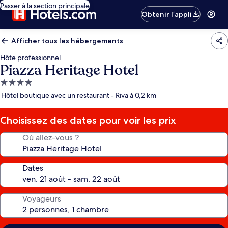
Passer à la section principale
Obtenir l’appli
Afficher tous les hébergements
Hôte professionnel
Piazza Heritage Hotel
Hébergement
4.0 étoiles
Hôtel boutique avec un restaurant - Riva à 0,2 km
Choisissez des dates pour voir les prix
Où allez-vous ?
Dates
Voyageurs