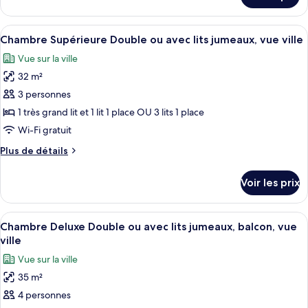
Double
le
Deluxe,
type
Afficher
Chambre Supérieure Double ou avec lits
vue
23
de
Chambre Supérieure Double ou avec lits jumeaux, vue ville
toutes
ville
chambre
Vue sur la ville
Chambre
les
Double
32 m²
photos
Deluxe,
pour
3 personnes
vue
ce
ville
1 très grand lit et 1 lit 1 place OU 3 lits 1 place
type
Wi-Fi gratuit
de
Plus
Plus de détails
chambre :
de
Chambre
détails
Voir les prix
sur
Supérieure
le
Double
type
Afficher
Une chambre d’hôtel comprenant un lit,
ou
14
de
Chambre Deluxe Double ou avec lits jumeaux, balcon, vue
toutes
avec
chambre
ville
Chambre
les
lits
Vue sur la ville
Supérieure
photos
jumeaux,
Double
35 m²
pour
vue
ou
4 personnes
ce
avec
ville