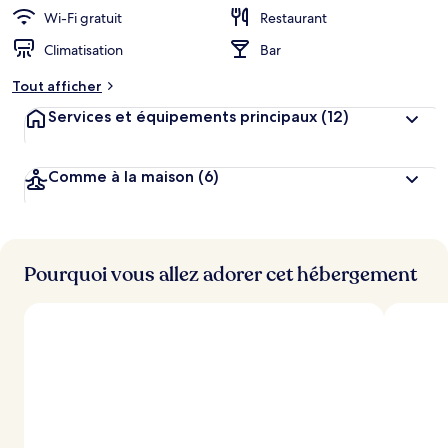
r
Wi-Fi gratuit
Restaurant
g
Climatisation
Bar
e
m
Tout afficher
e
n
Services et équipements principaux
(12)
t
s
Comme à la maison
(6)
l
e
s
m
i
Pourquoi vous allez adorer cet hébergement
e
u
x
n
o
t
é
s