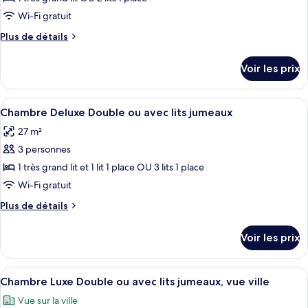
type
Wi-Fi gratuit
de
Plus
Plus de détails
chambre :
de
Chambre
détails
Voir les prix
sur
Deluxe
le
Double
type
Afficher
Une chambre d’hôtel avec un grand lit,
ou
21
de
Chambre Deluxe Double ou avec lits jumeaux
toutes
avec
chambre
27 m²
Chambre
les
lits
Deluxe
3 personnes
photos
jumeaux,
Double
pour
1 très grand lit et 1 lit 1 place OU 3 lits 1 place
vue
ou
ce
avec
ville
Wi-Fi gratuit
lits
type
Plus
Plus de détails
jumeaux,
de
de
vue
chambre :
détails
ville
Voir les prix
sur
Chambre
le
Deluxe
type
Afficher
Une chambre d’hôtel avec un grand lit, u
Double
10
de
Chambre Luxe Double ou avec lits jumeaux, vue ville
toutes
chambre
ou
Vue sur la ville
Chambre
les