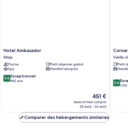
Studio
Hotel
Cornaro
Hotel Ambasador
Cornar
Ambasador
Hotel
Meje
Vieille v
Meje
Vieille
Piscine
Petit déjeuner gratuit
Petit 
ville
Spa
Transfert aéroport
Transf
de
Split
9.8
Exceptionnel
9,8
9.8
Exc
sur
452 avis
9,8
sur
1 012
10,
10,
Exceptionnel,
Le
451 €
Exceptio
452 avis
nouveau
1 012 avi
taxes et frais compris
prix
25 août - 26 août
est
de
Comparer des hébergements similaires
451 €