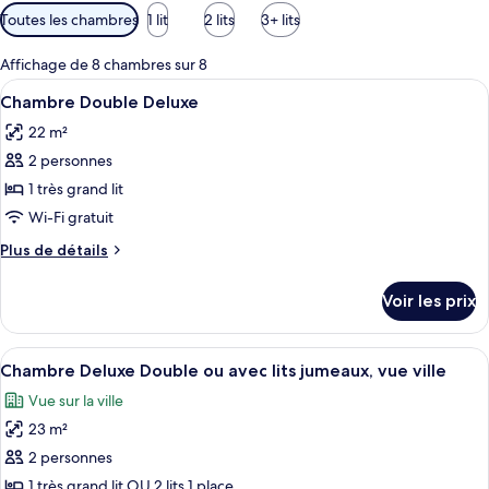
Filtres
Toutes les chambres
1 lit
2 lits
3+ lits
disponibles
pour
Affichage de 8 chambres sur 8
les
Afficher
Une chambre d’hôtel avec un grand lit,
16
Chambre Double Deluxe
chambres
toutes
22 m²
les
2 personnes
photos
pour
1 très grand lit
ce
Wi-Fi gratuit
type
Plus
Plus de détails
de
de
chambre :
détails
Voir les prix
sur
Chambre
le
Double
type
Afficher
Une chambre d’hôtel avec un grand lit, 
Deluxe
17
de
Chambre Deluxe Double ou avec lits jumeaux, vue ville
toutes
chambre
Vue sur la ville
Chambre
les
Double
23 m²
photos
Deluxe
pour
2 personnes
ce
1 très grand lit OU 2 lits 1 place