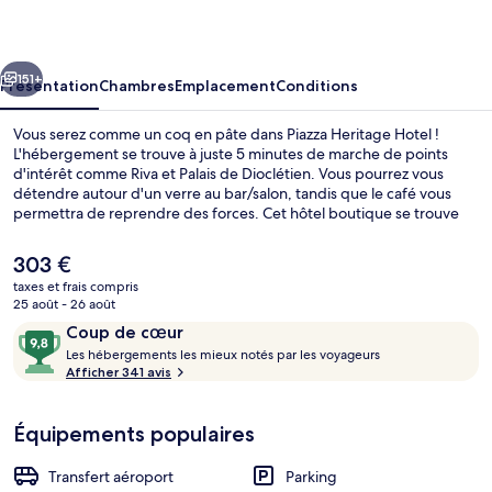
Hotel
cédent
Suivant
151+
Présentation
Chambres
Emplacement
Conditions
Vous serez comme un coq en pâte dans Piazza Heritage Hotel !
L'hébergement se trouve à juste 5 minutes de marche de points
d'intérêt comme Riva et Palais de Dioclétien. Vous pourrez vous
détendre autour d'un verre au bar/salon, tandis que le café vous
permettra de reprendre des forces. Cet hôtel boutique se trouve
également à moins de 15 minutes à pied de Port de Split et de Plage
de Bacvice. Les autres voyageurs adorent le personnel attentionné.
Le
303 €
prix
taxes et frais compris
actuel
25 août - 26 août
Chambre Supérieure Double ou avec lit
est
Avis
9,8
Coup de cœur
de
voyageurs
L
sur
Les hébergements les mieux notés par les voyageurs
303 €.
e
Afficher 341 avis
10,
s
Coup
de
Équipements populaires
h
cœur
é
b
Transfert aéroport
Parking
e