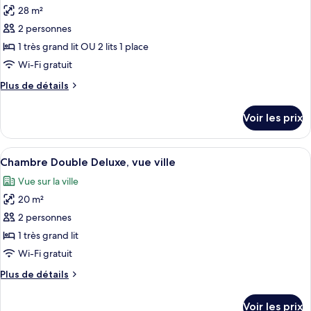
avec
Deluxe
28 m²
photos
lits
Double
pour
2 personnes
jumeaux
ou
ce
avec
1 très grand lit OU 2 lits 1 place
lits
type
Wi-Fi gratuit
jumeaux
de
Plus
Plus de détails
chambre :
de
Chambre
détails
Voir les prix
sur
Luxe
le
Double
type
Afficher
Une chambre d’hôtel avec un grand lit, 
ou
8
de
Chambre Double Deluxe, vue ville
toutes
avec
chambre
Vue sur la ville
Chambre
les
lits
Luxe
20 m²
photos
jumeaux,
Double
pour
2 personnes
vue
ou
ce
avec
ville
1 très grand lit
lits
type
Wi-Fi gratuit
jumeaux,
de
vue
Plus
Plus de détails
chambre :
ville
de
Chambre
détails
Voir les prix
sur