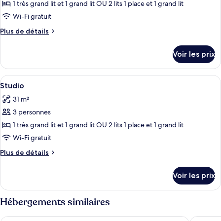
lits
type
1 très grand lit et 1 grand lit OU 2 lits 1 place et 1 grand lit
jumeaux,
de
Wi-Fi gratuit
vue
chambre :
ville
Plus
Plus de détails
Chambre
de
Deluxe
détails
Voir les prix
sur
Double
le
ou
type
Afficher
Une chambre avec un grand lit, un bur
avec
11
de
Studio
toutes
chambre
lits
31 m²
Chambre
les
jumeaux,
Deluxe
3 personnes
photos
balcon,
Double
pour
1 très grand lit et 1 grand lit OU 2 lits 1 place et 1 grand lit
vue
ou
ce
avec
Wi-Fi gratuit
ville
lits
type
Plus
Plus de détails
jumeaux,
de
de
balcon,
chambre :
détails
vue
Voir les prix
sur
Studio
ville
le
type
Hébergements similaires
de
chambre
Hotel Ambasador
Cornaro 