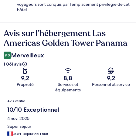
voyageurs sont conquis par l'emplacement privilégié de cet
hôtel.
Avis sur l’hébergement Las
Avis
Americas Golden Tower Panama
Merveilleux
9,0
1 061 avis
9,2
8,8
9,2
Propreté
Services et
Personnel et service
équipements
Avis
Avis vérifié
10/10 Exceptionnel
4 nov. 2025
Super séjour
JOËL, séjour de 1 nuit