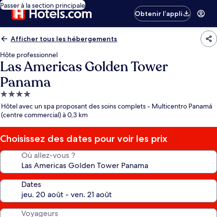
Passer à la section principale
Obtenir l’appli
Afficher tous les hébergements
Hôte professionnel
Las Americas Golden Tower
Panama
Hébergement
4.0 étoiles
Hôtel avec un spa proposant des soins complets - Multicentro Panamá
(centre commercial) à 0,3 km
Choisissez des dates pour voir les prix
Où allez-vous ?
Dates
Voyageurs