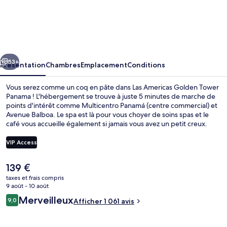
Las
Americas
Golden
Tower
cédent
Suivant
Panama
53+
Présentation
Chambres
Emplacement
Conditions
Vous serez comme un coq en pâte dans Las Americas Golden Tower
Panama ! L'hébergement se trouve à juste 5 minutes de marche de
points d'intérêt comme Multicentro Panamá (centre commercial) et
Avenue Balboa. Le spa est là pour vous choyer de soins spas et le
café vous accueille également si jamais vous avez un petit creux.
Une piscine couverte, un bar / salon et une salle de fitness figurent
également parmi les petits plus offerts. Les autres voyageurs ne
VIP Access
tarissent pas d'éloges en ce qui concerne le personnel attentionné
et le petit déjeuner.
Le
139 €
Vue depuis l’hébergement
prix
taxes et frais compris
actuel
9 août - 10 août
est
Avis
Merveilleux
9,0
Afficher 1 061 avis
de
9,0 sur 10
voyageurs
139 €.