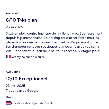
Avis vérifié
8/10 Très bien
2 juin 2026
Situé en plein centre financier de la ville, on y accède facilement
depuis la panaméricaine. Le parking est d'accès facile mais les
places limités avec les travaux. L'accueil par l'équipe est correct.
Les chambres sont très spacieuses et moderne avec vue sur la
ville. Cependant, du fait de la hauteur, l'accès aux étages peut
prendre du temps. Le petit-déjeuner est correct avec un bon
Jérémy, séjour de 3 nuits
choix mais il est recommandé de venir tôt. L'espace piscine est
aussi correct. Le seul aspect négatif vient des locaux qui
""privatisent"" quelque peu les lieux...
Avis vérifié
10/10 Exceptionnel
23 oct. 2025
Traduire avec Google
Bien
Ana Mercedes, séjour de 3 nuits