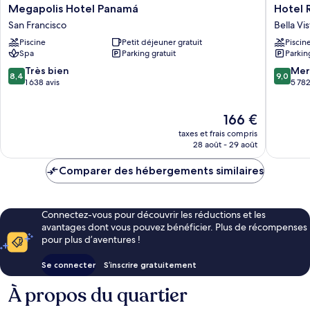
Megapolis
Hotel
Megapolis Hotel Panamá
Hotel 
Hotel
Riu
San Francisco
Bella Vis
Panamá
Plaza
Piscine
Petit déjeuner gratuit
Piscin
San
Panama
Spa
Parking gratuit
Parkin
Francisco
Bella
Vista
8.4
9.0
Très bien
Mer
8,4
9,0
sur
sur
1 638 avis
5 782
10,
10,
Très
Merveill
Le
166 €
bien,
5 782 av
nouveau
1 638 avis
taxes et frais compris
prix
28 août - 29 août
est
de
Comparer des hébergements similaires
166 €
Connectez-vous pour découvrir les réductions et les
avantages dont vous pouvez bénéficier. Plus de récompenses
pour plus d’aventures !
Se connecter
S’inscrire gratuitement
À propos du quartier