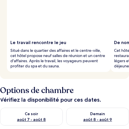
Le travail rencontre le jeu
De nom
Situé dans le quartier des affaires et le centre-ville,
Cet hôte
cet hôtel propose neuf salles de réunion et un centre
restaura
d'affaires. Après le travail, les voyageurs peuvent
légers e
profiter du spa et du sauna.
déjeune
Options de chambre
Vérifiez la disponibilité pour ces dates.
Vérifier la disponibilité pour ce soir août 7 - août 8
Vérifier la disponibilité pour 
Ce soir
Demain
août 7 - août 8
août 8 - août 9