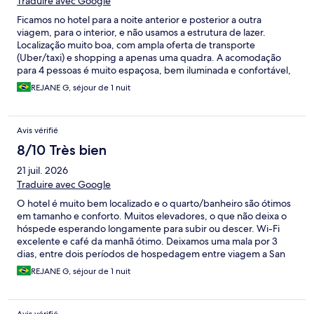
Traduire avec Google
Ficamos no hotel para a noite anterior e posterior a outra
viagem, para o interior, e não usamos a estrutura de lazer.
Localização muito boa, com ampla oferta de transporte
(Uber/taxi) e shopping a apenas uma quadra. A acomodação
para 4 pessoas é muito espaçosa, bem iluminada e confortável,
assim como o banheiro, bastante amplo e com comodidades.
REJANE G, séjour de 1 nuit
Café da manhã muito variado.
Avis vérifié
8/10 Très bien
21 juil. 2026
Traduire avec Google
O hotel é muito bem localizado e o quarto/banheiro são ótimos
em tamanho e conforto. Muitos elevadores, o que não deixa o
hóspede esperando longamente para subir ou descer. Wi-Fi
excelente e café da manhã ótimo. Deixamos uma mala por 3
dias, entre dois períodos de hospedagem entre viagem a San
Blas. A exceção da recepcionista Aida, que foi rude e teve ma-
REJANE G, séjour de 1 nuit
vontade em 3 situações distintas nos 5 minutos de contato de
check-in, a equipe é muito prestativa.
Avis vérifié