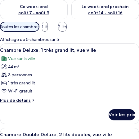
Vérifier la disponibilité pour ce week-end août 7 - août 9
Vérifier la disponibilité pour 
Ce week-end
Le week-end prochain
août 7 - août 9
août 14 - août 16
Filtres
Toutes les chambres
1 lit
2 lits
disponibles
pour
Affichage de 5 chambres sur 5
les
Afficher
Une salle de bain moderne avec un gra
6
Chambre Deluxe, 1 très grand lit, vue ville
chambres
toutes
Vue sur la ville
les
44 m²
photos
pour
3 personnes
ce
1 très grand lit
type
Wi-Fi gratuit
de
Plus
Plus de détails
chambre :
de
Chambre
détails
Voir les prix
sur
Deluxe,
le
1
type
Afficher
Une salle de bain moderne avec un gra
très
7
de
Chambre Double Deluxe, 2 lits doubles, vue ville
toutes
chambre