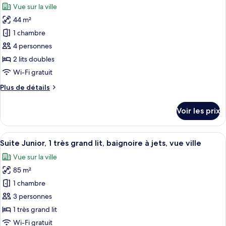
grand
Vue sur la ville
Chambre
les
lit,
Deluxe,
44 m²
photos
vue
1
pour
1 chambre
ville
très
ce
grand
4 personnes
lit,
type
2 lits doubles
vue
de
Wi-Fi gratuit
ville
chambre :
Plus
Plus de détails
Chambre
de
Double
détails
Voir les prix
Deluxe,
sur
le
2
type
Afficher
Une chambre d’hôtel moderne dotée d’un
lits
7
de
Suite Junior, 1 très grand lit, baignoire à jets, vue ville
toutes
doubles,
chambre
Vue sur la ville
Chambre
les
vue
Double
85 m²
photos
ville
Deluxe,
pour
1 chambre
2
ce
lits
3 personnes
doubles,
type
1 très grand lit
vue
de
Wi-Fi gratuit
ville