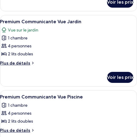
Voir les prix
sur
Premium
le
Superieure
type
Afficher
Une chambre d’hôtel moderne dotée d’un
Vue
5
de
Premium Communicante Vue Jardin
toutes
chambre
Jardin
Vue sur le jardin
Premium
les
Superieure
1 chambre
photos
Vue
pour
4 personnes
Jardin
ce
2 lits doubles
type
Plus
Plus de détails
de
de
chambre :
détails
Voir les prix
sur
Premium
le
Communicante
type
Afficher
Une chambre d’hôtel moderne dotée d’un
Vue
5
de
Premium Communicante Vue Piscine
toutes
chambre
Jardin
1 chambre
Premium
les
Communicante
4 personnes
photos
Vue
pour
2 lits doubles
Jardin
ce
Plus
Plus de détails
type
de