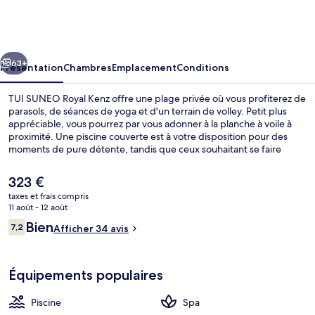
SUNEO
Royal
Kenz
cédent
Suivant
63+
Présentation
Chambres
Emplacement
Conditions
TUI SUNEO Royal Kenz offre une plage privée où vous profiterez de
parasols, de séances de yoga et d'un terrain de volley. Petit plus
appréciable, vous pourrez par vous adonner à la planche à voile à
proximité. Une piscine couverte est à votre disposition pour des
moments de pure détente, tandis que ceux souhaitant se faire
chouchouter pourront profiter des massages aux pierres chaudes,
des enveloppements corporels et des soins ayurvédiques.
Le
323 €
L'établissement l'Olivier, l'un des 3 restaurants, sert des spécialités
prix
taxes et frais compris
Cuisine européenne moderne et est ouvert pour le petit déjeuner,
actuel
11 août - 12 août
le déjeuner et le dîner. Cet hôtel de style méditerranéen abrite en
Vue sur le jardin
est
Avis
outre 2 bars/lounges, un bar à la plage et une salle de fitness.
Bien
7,2
Afficher 34 avis
de
7,2 sur 10
voyageurs
323 €.
Équipements populaires
Piscine
Spa