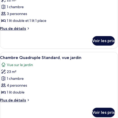
22 m²
photos
Standard,
pour
1 chambre
vue
ce
jardin
3 personnes
type
1 lit double et 1 lit 1 place
de
Plus
Plus de détails
chambre :
de
Chambre
détails
Voir les prix
sur
Triple
le
Standard,
type
Afficher
Une chambre d’hôtel avec un grand lit
vue
4
de
Chambre Quadruple Standard, vue jardin
toutes
jardin
chambre
Vue sur le jardin
Chambre
les
Triple
23 m²
photos
Standard,
pour
1 chambre
vue
ce
jardin
4 personnes
type
1 lit double
de
Plus
Plus de détails
chambre :
de
Chambre
détails
Voir les prix
sur
Quadruple