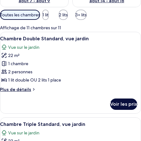
août 7 - août 9
août 14 - août 16
Filtres
Toutes les chambres
1 lit
2 lits
3+ lits
disponibles
pour
Affichage de 11 chambres sur 11
les
Afficher
Une chambre d’hôtel comprenant un lit,
4
Chambre Double Standard, vue jardin
chambres
toutes
Vue sur le jardin
les
22 m²
photos
pour
1 chambre
ce
2 personnes
type
1 lit double OU 2 lits 1 place
de
Plus
Plus de détails
chambre :
de
Chambre
détails
Voir les prix
sur
Double
le
Standard,
type
Afficher
Une chambre d’hôtel comprenant un lit,
vue
4
de
Chambre Triple Standard, vue jardin
toutes
jardin
chambre
Vue sur le jardin
Chambre
les
Double