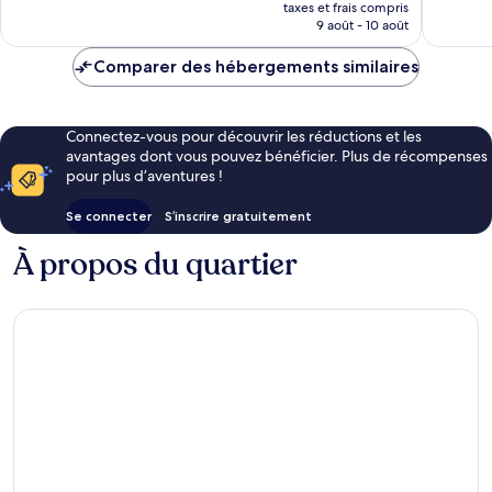
nouveau
287 avis
128 avis
taxes et frais compris
prix
9 août - 10 août
est
de
Comparer des hébergements similaires
267 €
Connectez-vous pour découvrir les réductions et les
avantages dont vous pouvez bénéficier. Plus de récompenses
pour plus d’aventures !
Se connecter
S’inscrire gratuitement
À propos du quartier