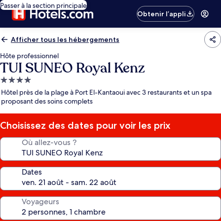
Passer à la section principale
Obtenir l’appli
Afficher tous les hébergements
Hôte professionnel
TUI SUNEO Royal Kenz
Hébergement
4.0 étoiles
Hôtel près de la plage à Port El-Kantaoui avec 3 restaurants et un spa
proposant des soins complets
Choisissez des dates pour voir les prix
Où allez-vous ?
Dates
Voyageurs