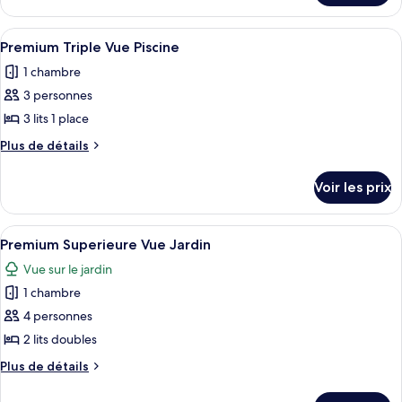
chambre :
le
Premium
type
Afficher
Une chambre d’hôtel moderne avec un g
5
Double
de
Premium Triple Vue Piscine
toutes
chambre
Vue
1 chambre
Premium
les
Piscine
Double
3 personnes
photos
Vue
pour
3 lits 1 place
Piscine
ce
Plus
Plus de détails
type
de
détails
de
Voir les prix
sur
chambre :
le
Premium
type
Afficher
Une chambre d’hôtel moderne avec un 
8
Triple
de
Premium Superieure Vue Jardin
toutes
chambre
Vue
Vue sur le jardin
Premium
les
Piscine
Triple
1 chambre
photos
Vue
pour
4 personnes
Piscine
ce
2 lits doubles
type
Plus
Plus de détails
de
de
chambre :
détails