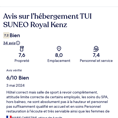
Avis sur l’hébergement TUI
Avis
SUNEO Royal Kenz
Bien
7,2
34 avis
7,6
8,0
7,4
Propreté
Emplacement
Personnel et service
Avis
Avis vérifié
6/10 Bien
3 mai 2024
Hôtel correct mais salle de sport à revoir complètement,
attitude limite correcte de certains employés, les soins du SPA,
hors balneo, ne sont absolument pas à la hauteur et personnel
pas suffisamment qualifié en accueil et en soins Personnel
restauration à l’écoute et très serviable ainsi que les femmes de
chambres Impensable de passer la tondeuse à 14h près des
MARIE CHRISTINE, séjour de 6 nuits