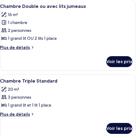
Afficher
Une chambre d’hôtel avec un lit, du lin
8
Simple
de
Chambre Double ou avec lits jumeaux
toutes
chambre
Standard
16 m²
Chambre
les
Simple
1 chambre
photos
Standard
pour
2 personnes
ce
1 grand lit OU 2 lits 1 place
type
Plus
Plus de détails
de
de
chambre :
détails
Voir les prix
sur
Chambre
le
Double
type
Afficher
Une chambre d’hôtel avec deux lits, u
ou
7
de
Chambre Triple Standard
toutes
chambre
avec
20 m²
Chambre
les
lits
Double
3 personnes
photos
jumeaux
ou
pour
1 grand lit et 1 lit 1 place
avec
ce
lits
Plus
Plus de détails
jumeaux
type
de
détails
de
Voir les prix
sur
chambre :
le