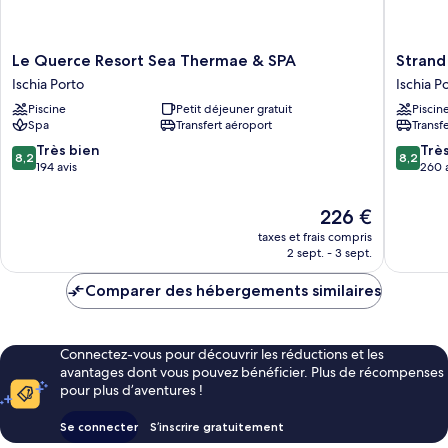
Le
Strand
Le Querce Resort Sea Thermae & SPA
Strand
Querce
Hotel
Ischia Porto
Ischia P
Resort
Terme
Piscine
Petit déjeuner gratuit
Piscin
Sea
Delfini
Spa
Transfert aéroport
Transf
Thermae
Ischia
&
Porto
8.2
8.2
Très bien
Trè
8,2
8,2
SPA
sur
sur
194 avis
260 
Ischia
10,
10,
Porto
Très
Très
Le
226 €
bien,
bien,
nouveau
taxes et frais compris
194 avis
260 avis
prix
2 sept. - 3 sept.
est
de
Comparer des hébergements similaires
226 €
Connectez-vous pour découvrir les réductions et les
avantages dont vous pouvez bénéficier. Plus de récompenses
pour plus d’aventures !
Se connecter
S’inscrire gratuitement