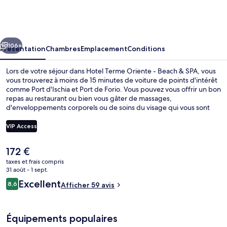
Terme
Oriente
-
cédent
Suivant
Beach
106+
Présentation
Chambres
Emplacement
Conditions
&
Lors de votre séjour dans Hotel Terme Oriente - Beach & SPA, vous
SPA
vous trouverez à moins de 15 minutes de voiture de points d'intérêt
comme Port d'Ischia et Port de Forio. Vous pouvez vous offrir un bon
repas au restaurant ou bien vous gâter de massages,
d'enveloppements corporels ou de soins du visage qui vous sont
proposés au spa. Parmi les autres petits avantages de cet
hébergement figurent 2 bains à remous, une piscine couverte et un
VIP Access
bar / salon.
Le
172 €
Extérieur
prix
taxes et frais compris
actuel
31 août - 1 sept.
est
Avis
Excellent
8,6
Afficher 59 avis
de
8,6 sur 10
voyageurs
172 €.
Équipements populaires