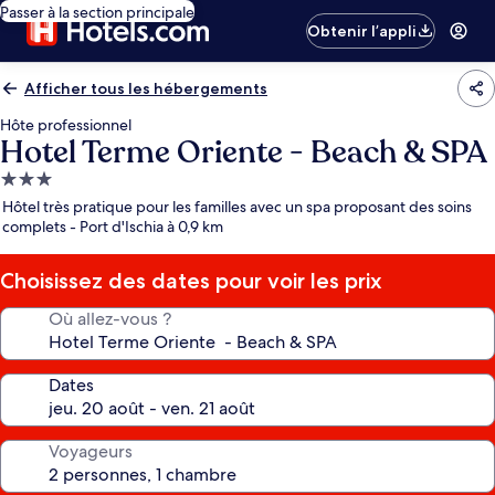
Passer à la section principale
Obtenir l’appli
Afficher tous les hébergements
Hôte professionnel
Hotel Terme Oriente - Beach & SPA
Hébergement
3.0 étoiles
Hôtel très pratique pour les familles avec un spa proposant des soins
complets - Port d'Ischia à 0,9 km
Choisissez des dates pour voir les prix
Où allez-vous ?
Dates
Voyageurs