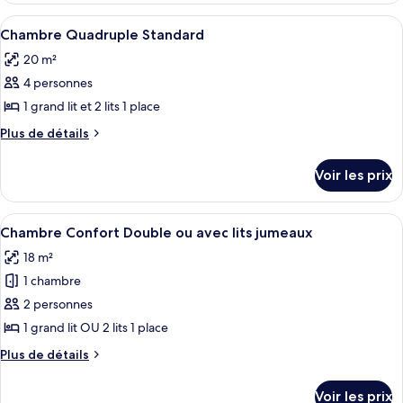
Chambre
type
Afficher
Une chambre d’hôtel avec trois lits, u
5
Triple
de
Chambre Quadruple Standard
toutes
chambre
Standard
20 m²
Chambre
les
Triple
4 personnes
photos
Standard
pour
1 grand lit et 2 lits 1 place
ce
Plus
Plus de détails
type
de
détails
de
Voir les prix
sur
chambre :
le
Chambre
type
Afficher
Un lit bien fait, avec du linge de lit
6
Quadruple
de
Chambre Confort Double ou avec lits jumeaux
toutes
chambre
Standard
18 m²
Chambre
les
Quadruple
1 chambre
photos
Standard
pour
2 personnes
ce
1 grand lit OU 2 lits 1 place
type
Plus
Plus de détails
de
de
chambre :
détails
Voir les prix
sur