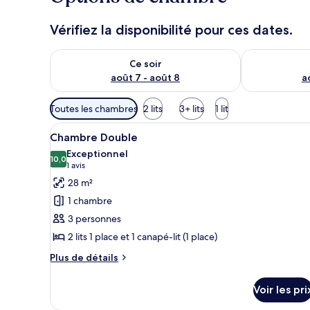
Vérifiez la disponibilité pour ces dates.
Vérifier la disponibilité pour ce soir août 7 - août 8
Vérifier la di
Ce soir
août 7 - août 8
a
Filtres
Toutes les chambres
2 lits
3+ lits
1 lit
disponibles
Afficher
Une chambre d’hôtel avec deux 
pour
5
Chambre Double
toutes
les
Exceptionnel
les
10,0
chambres
10,0 sur 10
(1 avis)
1 avis
photos
28 m²
pour
1 chambre
ce
3 personnes
type
2 lits 1 place et 1 canapé-lit (1 place)
de
chambre :
Plus
Plus de détails
de
Chambre
détails
Double
Voir les pri
sur
le