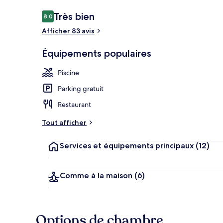
Avis
Très bien
8,0
8,0 sur 10
voyageurs
Afficher 83 avis
Vue depuis l
Équipements populaires
Piscine
Parking gratuit
Restaurant
Tout afficher
Services et équipements principaux
(12)
Comme à la maison
(6)
Options de chambre