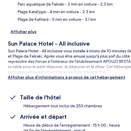
Car
Parc aquatique de Faliraki
- 3 min en voiture
- 2.3 km
Plage Katafýgio
- 4 min en voiture
- 2.3 km
Plage de Kathará
- 5 min en voiture
- 3.1 km
Afficher plus
Sun Palace Hotel - All inclusive
Sun Palace Hotel - All inclusive vous installe à moins de 10 minutes 
et Plage de Faliraki. Après vous être amusé jusqu'à plus soif du côté
reprendre des forces à l'intérieur de l'établissement APOLLO RESTAUR
sa table pour le petit déjeuner, le déjeuner et le dîner. Cet héberg
extérieure en saison et un snack-bar/une épicerie fine.
Afficher plus d’informations à propos de cet hébergement
Taille de l'hôtel
Hébergement tout inclus de 253 chambres
Arrivée et départ
Heure de début de l'enregistrement : 15 h 00 ; heure
de fin de l'enregistrement : minuit.