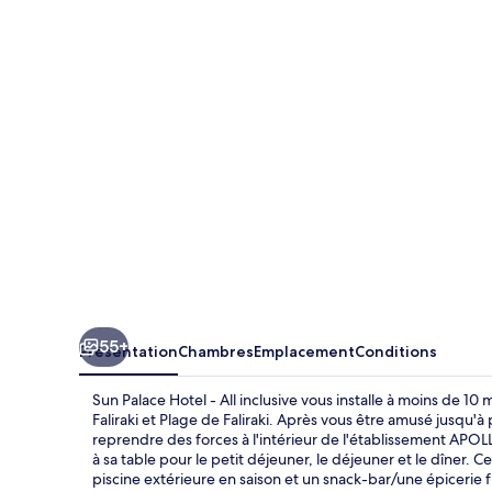
Palace
Hotel
-
All
inclusive
55+
Présentation
Chambres
Emplacement
Conditions
Sun Palace Hotel - All inclusive vous installe à moins de 
Faliraki et Plage de Faliraki. Après vous être amusé jusqu'à
reprendre des forces à l'intérieur de l'établissement APOL
à sa table pour le petit déjeuner, le déjeuner et le dîner.
piscine extérieure en saison et un snack-bar/une épicerie f