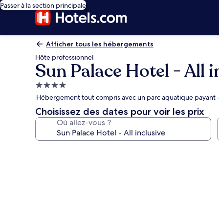
Passer à la section principale
Afficher tous les hébergements
Hôte professionnel
Sun Palace Hotel - All i
Hébergement
4.0 étoiles
Hébergement tout compris avec un parc aquatique payant - P
Choisissez des dates pour voir les prix
Où allez-vous ?
Galerie
photos
de
l’hébergement
Sun