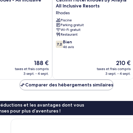
Hotel
All Inclusive Resorts
Rhodes
Rhodes
By
Anayia
Piscine
Parking gratuit
All
Wi-Fi gratuit
Inclusive
Restaurant
Resorts
7.2
Rhodes
Bien
7,2
sur
46 avis
10,
Bien,
Le
Le
188 €
210 €
46 avis
nouveau
nouveau
taxes et frais compris
taxes et frais compris
prix
prix
3 sept. - 4 sept.
3 sept. - 4 sept.
est
est
de
de
Comparer des hébergements similaires
188 €
210 €
réductions et les avantages dont vous
ses pour plus d’aventures !