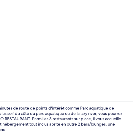
Coin salon da
10 minutes de route de points d'intérêt comme Parc aquatique de
 plus soif du côté du parc aquatique ou de la lazy river, vous pourrez
LO RESTAURANT. Parmi les 3 restaurants sur place, il vous accueille
2 bars
 Cet hébergement tout inclus abrite en outre 2 bars/lounges, une
ine.