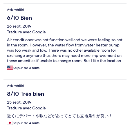
upon request, as well as hotel sleepers. These things should be
automatically provided in the room and not by through request.
Avis vérifié
6/10 Bien
26 sept. 2019
Traduire avec Google
Air conditioner was not function well and we were feeling so hot
in the room. However, the water flow from water heater pump
was too weak and low. There was no other available room for
exchange anymore thus there may need more improvement on
these amenities if unable to change room. But I like the location
of this hotel because it is nearby MRT station.
Séjour de 3 nuits
Avis vérifié
8/10 Très bien
25 sept. 2019
Traduire avec Google
近くにデパートや駅などがあってとても立地条件が良い！
Séjour de 4 nuits