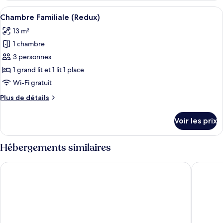
(Redux)
type
Afficher
Une chambre d’hôtel avec deux lits, de
7
de
Chambre Familiale (Redux)
toutes
chambre
13 m²
Chambre
les
Triple
1 chambre
photos
(Redux)
pour
3 personnes
ce
1 grand lit et 1 lit 1 place
type
Wi-Fi gratuit
de
Plus
Plus de détails
chambre :
de
Chambre
détails
Voir les prix
sur
Familiale
le
(Redux)
type
Hébergements similaires
de
chambre
Hotel 81 Dickson
J8 Hotel
Chambre
Familiale
(Redux)