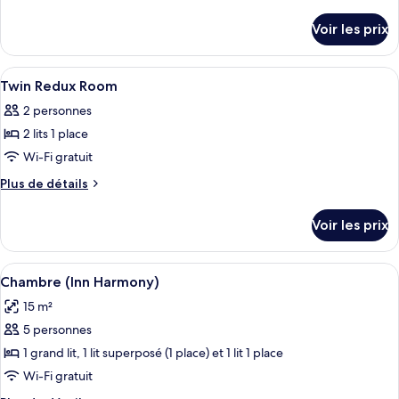
type
de
détails
de
Voir les prix
sur
chambre :
le
Double
type
Afficher
Coffres-forts dans les chambres, burea
12
Redux
de
Twin Redux Room
toutes
chambre
Room
2 personnes
Double
les
Redux
2 lits 1 place
photos
Room
pour
Wi-Fi gratuit
ce
Plus
Plus de détails
type
de
détails
de
Voir les prix
sur
chambre :
le
Twin
type
Afficher
Une chambre de dortoir avec des lits 
7
Redux
de
Chambre (Inn Harmony)
toutes
chambre
Room
15 m²
Twin
les
Redux
5 personnes
photos
Room
pour
1 grand lit, 1 lit superposé (1 place) et 1 lit 1 place
ce
Wi-Fi gratuit
type