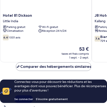
Hotel
J8
Hotel 81 Dickson
J8 Hot
81
Hotel
Little India
Kallang
Dickson
Kallang
Parking gratuit
Wi-Fi gratuit
Parkin
Little
Climatisation
Réception 24 h/24
Restau
India
6.4
7.4
Bie
6,4
1 001 avis
7,4
sur
sur
729 a
10,
10,
Le
53 €
1 001 avis
Bien,
nouveau
729 avis
taxes et frais compris
prix
1 sept. - 2 sept.
est
de
Comparer des hébergements similaires
53 €
Connectez-vous pour découvrir les réductions et les
avantages dont vous pouvez bénéficier. Plus de récompenses
pour plus d’aventures !
Se connecter
S’inscrire gratuitement