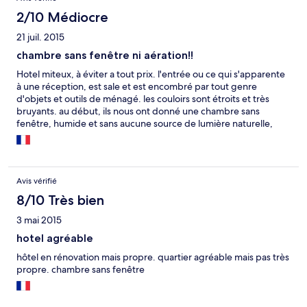
2/10 Médiocre
21 juil. 2015
chambre sans fenêtre ni aération!!
Hotel miteux, à éviter a tout prix. l'entrée ou ce qui s'apparente
à une réception, est sale et est encombré par tout genre
d'objets et outils de ménagé. les couloirs sont étroits et très
bruyants. au début, ils nous ont donné une chambre sans
fenêtre, humide et sans aucune source de lumière naturelle,
que j'ai évidement refusé. La deuxième chambre, la carte ne
marchait pas pendant deux jours. fallait les appeler a chaque foi
pour ouvrir la chambre. hygiène très douteuse.
Avis vérifié
8/10 Très bien
3 mai 2015
hotel agréable
hôtel en rénovation mais propre. quartier agréable mais pas très
propre. chambre sans fenêtre