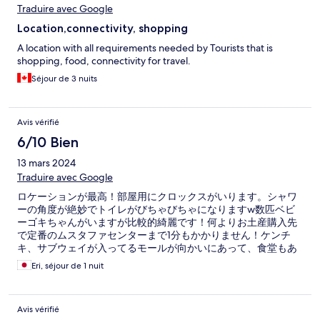
Traduire avec Google
Location,connectivity, shopping
A location with all requirements needed by Tourists that is
shopping, food, connectivity for travel.
Séjour de 3 nuits
Avis vérifié
6/10 Bien
13 mars 2024
Traduire avec Google
ロケーションが最高！部屋用にクロックスがいります。シャワ
ーの角度が絶妙でトイレがびちゃびちゃになりますw数匹ベビ
ーゴキちゃんがいますが比較的綺麗です！何よりお土産購入先
で定番のムスタファセンターまで1分もかかりません！ケンチ
キ、サブウェイが入ってるモールが向かいにあって、食堂もあ
るので現地ご飯も食べ慣れたご飯もどっちでも安心です。虫さ
Eri, séjour de 1 nuit
え気にならなかったら最高のホテルです！！
Avis vérifié