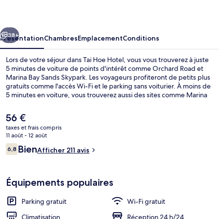
Hotel
cédent
Suivant
38+
Présentation
Chambres
Emplacement
Conditions
Lors de votre séjour dans Tai Hoe Hotel, vous vous trouverez à juste
5 minutes de voiture de points d'intérêt comme Orchard Road et
Marina Bay Sands Skypark. Les voyageurs profiteront de petits plus
gratuits comme l'accès Wi-Fi et le parking sans voiturier. À moins de
5 minutes en voiture, vous trouverez aussi des sites comme Marina
Bay Sands Casino et Centre Mustafa. Les transports publics se
situent à une courte distance à pied : Station Farrer Park est à 5 min
Le
56 €
et Station Jalan Besar, à 9 min.
prix
taxes et frais compris
actuel
11 août - 12 août
Chambre avec lits jumeaux (Redux) | Co
est
Avis
Bien
6,8
Afficher 211 avis
de
6,8 sur 10
voyageurs
56 €.
Équipements populaires
Parking gratuit
Wi-Fi gratuit
Climatisation
Réception 24 h/24