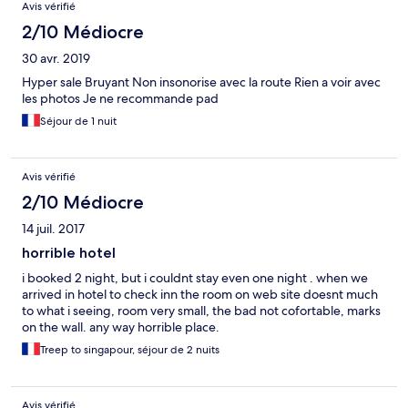
Avis vérifié
2/10 Médiocre
30 avr. 2019
Hyper sale Bruyant Non insonorise avec la route Rien a voir avec
les photos Je ne recommande pad
Séjour de 1 nuit
Avis vérifié
2/10 Médiocre
14 juil. 2017
horrible hotel
i booked 2 night, but i couldnt stay even one night . when we
arrived in hotel to check inn the room on web site doesnt much
to what i seeing, room very small, the bad not cofortable, marks
on the wall. any way horrible place.
Treep to singapour, séjour de 2 nuits
Avis vérifié