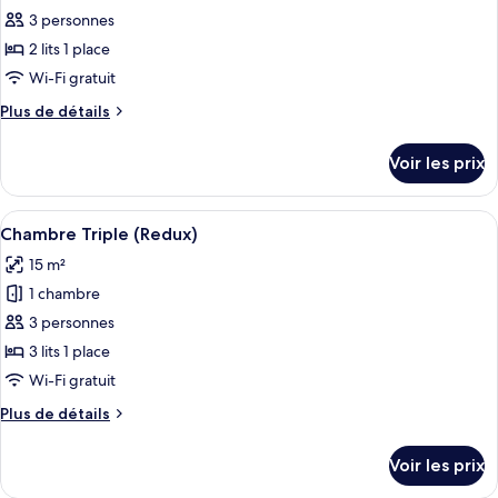
(Redux)
pour
3 personnes
ce
2 lits 1 place
type
Wi-Fi gratuit
de
Plus
Plus de détails
chambre :
de
Chambre
détails
Voir les prix
sur
avec
le
lits
type
Afficher
Une chambre d’hôtel avec un mur d’acce
jumeaux
5
de
Chambre Triple (Redux)
toutes
(Redux)
chambre
15 m²
Chambre
les
avec
1 chambre
photos
lits
pour
3 personnes
jumeaux
ce
(Redux)
3 lits 1 place
type
Wi-Fi gratuit
de
Plus
Plus de détails
chambre :
de
Chambre
détails
Voir les prix
sur
Triple
le