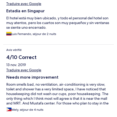
Traduire avec Google
Estadía en Singapur
El hotel está muy bien ubicado, y todo el personal del hotel son
muy atentos, pero los cuartos son muy pequeños y sin ventanas
se siente uno encerrado.
Luis Fernando, séjour de 2 nuits
Avis vérifié
4/10 Correct
13 nov. 2019
Traduire avec Google
Needs more improvement
Room smells bad, no ventilation, air-conditioning is very slow,
toilet and shower has a very limited space, I have noticed that
housekeeping did not wash our cups, poor housekeeping. The
only thing which I think most will agree is that it is near the mall
and MRT. And Mustafa center. For those who plan to stay in the
hotel, bring along your own bath soap and shampoo.
Mely, séjour de 4 nuits
Toothbrush and toothpaste is also provided at the front desk