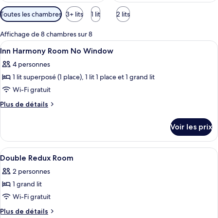
Filtres
Toutes les chambres
3+ lits
1 lit
2 lits
disponibles
pour
Affichage de 8 chambres sur 8
les
Afficher
Coffres-forts dans les chambres, burea
5
Inn Harmony Room No Window
chambres
toutes
4 personnes
les
1 lit superposé (1 place), 1 lit 1 place et 1 grand lit
photos
pour
Wi-Fi gratuit
ce
Plus
Plus de détails
type
de
détails
de
Voir les prix
sur
chambre :
le
Inn
type
Afficher
Coffres-forts dans les chambres, burea
17
Harmony
de
Double Redux Room
toutes
chambre
Room
2 personnes
Inn
les
No
Harmony
1 grand lit
photos
Window
Room
pour
Wi-Fi gratuit
No
ce
Window
Plus
Plus de détails