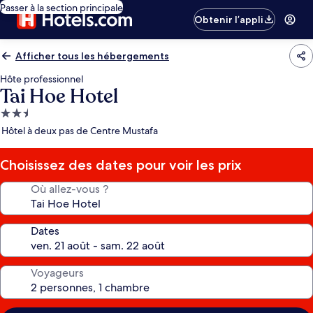
Passer à la section principale
Obtenir l’appli
Afficher tous les hébergements
Hôte professionnel
Tai Hoe Hotel
Hébergement
2.5 étoiles
Hôtel à deux pas de Centre Mustafa
Choisissez des dates pour voir les prix
Où allez-vous ?
Dates
Voyageurs