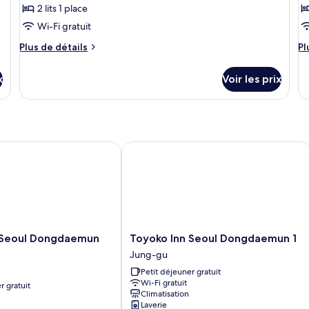
1
avec
2 lits 1 place
photos
p
lit
lits
pour
do
p
Wi-Fi gratuit
jumeaux
ce
c
Plus
Pl
Plus de détails
Pl
type
t
de
d
détails
dé
de
d
x
Voir les prix
sur
su
chambre :
c
le
le
Standard
S
type
ty
Twin
de
R
d
chambre
c
Room
Standard
Si
eoul Dongdaemun No.2
Toyoko Inn Seoul Dongdaemun 1
Twin
R
Room
Toyoko
 Seoul Dongdaemun
Toyoko Inn Seoul Dongdaemun 1
Inn
Jung-gu
Seoul
Petit déjeuner gratuit
Dongdaemun
Wi-Fi gratuit
r gratuit
1
Climatisation
Jung-
Laverie