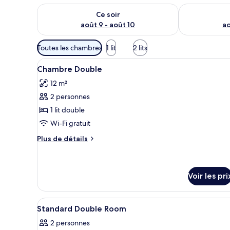
Vérifier la disponibilité pour ce soir août 9 - août 10
Vérifier la di
Ce soir
août 9 - août 10
ao
Filtres
Toutes les chambres
1 lit
2 lits
disponibles
Afficher
Une chambre à coucher blanche,
pour
8
Chambre Double
toutes
les
12 m²
les
chambres
2 personnes
photos
pour
1 lit double
ce
Wi-Fi gratuit
type
Plus
Plus de détails
de
de
chambre :
détails
sur
Chambre
le
Voir les pri
Double
type
de
Afficher
Rideaux occultants, chambres i
chambre
10
Standard Double Room
Chambre
toutes
Double
2 personnes
les