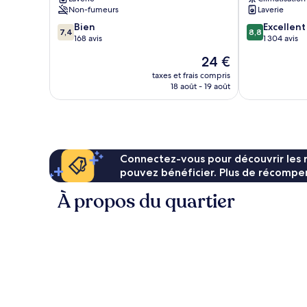
gu
Non-fumeurs
Laverie
7.4
8.8
Bien
Excellent
7,4
8,8
sur
sur
168 avis
1 304 avis
10,
10,
Le
24 €
Bien,
Excellent,
nouveau
168 avis
1 304 avis
taxes et frais compris
prix
18 août - 19 août
est
de
24 €
Connectez-vous pour découvrir les 
pouvez bénéficier. Plus de récompen
À propos du quartier