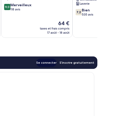
Laverie
9.0
Merveilleux
9,0
sur
118 avis
7.2
Bien
7,2
10,
sur
535 avis
Merveilleux,
10,
Le
64 €
118 avis
Bien,
u
nouveau
535 avis
taxes et frais compris
tax
prix
17 août - 18 août
est
de
64 €
Se connecter
S’inscrire gratuitement