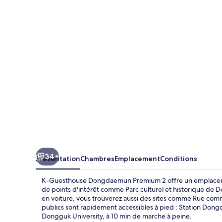
Guesthouse
Dongdaemun
Premium
2
34+
Présentation
Chambres
Emplacement
Conditions
K-Guesthouse Dongdaemun Premium 2 offre un emplacement
de points d'intérêt comme Parc culturel et historique d
en voiture, vous trouverez aussi des sites comme Rue 
publics sont rapidement accessibles à pied : Station Dong
Dongguk University, à 10 min de marche à peine.